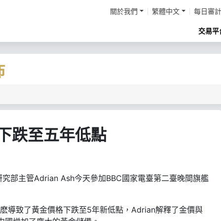
關於我們
繁體中文
每日審
交易平
佈
 黃金下跌至五年低點
ault研究部主管Adrian Ash今天參加BBC國家電臺第二臺晚間旗艦
問是什麽導致了黃金價格下跌至5年新低點，Adrian解釋了金價與