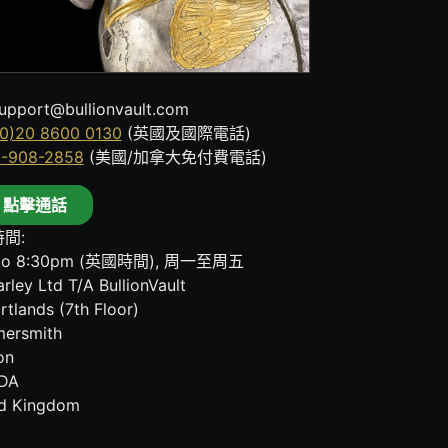
upport@bullionvault.com
0)20 8600 0130
(英國及國際電話)
8-908-2858
(美國/加拿大免付費電話)
點擊通話
間:
to 8:30pm (英國時間), 周一至周五
rley Ltd T/A BullionVault
rtlands (7th Floor)
ersmith
on
DA
ed Kingdom