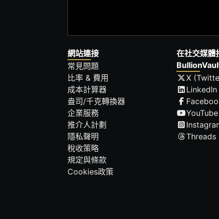
網站連接
在社交媒體
BullionVaul
常見問題
比率 & 費用
X (Twitte
成本計算器
LinkedIn
盎司/千克轉換器
Faceboo
企業服務
YouTube
推介人計劃
Instagra
隱私聲明
Threads
稅收策略
規定與條款
Cookies政策