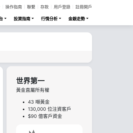
計
操作指南
聯繫
存款
用戶登錄
註冊開戶
台
投資指南
行情分析
金銀走勢
世界第一
黃金直屬所有權
43 噸黃金
130,000 位注資客戶
$90 億客戶資金