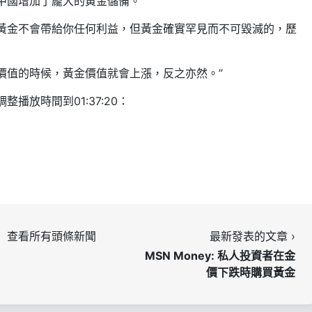
中國增加了龐大的黃金儲備。
聽眾表示“黃金不會帶給你任何利益，但黃金確實罕見而不可毀滅的，歷
價值的時候，黃金價值就會上漲，反之亦然。”
播放時間到01:37:20：
查看所有頭條新聞
最新發表的文章 ›
MSN Money: 私人投資者在金
價下跌時購買黃金