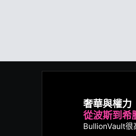
奢華與權力
從波斯到希
BullionVa