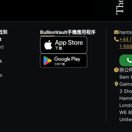
找到
BullionVault手機應用程序
hants
t
+44 (
1-88
r)
k
辦公時
m
9am 
Galma
3 Sho
Hamm
Lond
W6 8
Unit