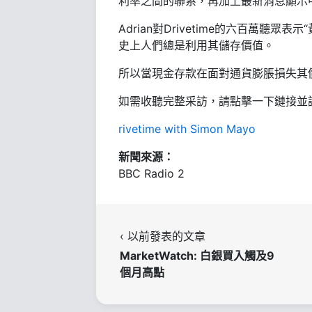
利率之間的聯系，再加上最新消息顯示
Adrian對Drivetime的六百萬
史上人們總是利用其儲存價值。
所以當現金存款在面對通貨膨脹損失其
如需收聽完整采訪，請點擊一下鏈接並調整
rivetime with Simon Mayo
新聞來源：
BBC Radio 2
‹ 以前發表的文章
MarketWatch: 白銀買入觸及9
個月高點