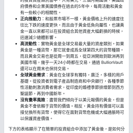
府債券和企業美國債券在過去的5年中，每周活動和黃金
有一些較小的相關性。
正向推動力
：和股票市場不一樣，黃金價格上升的速度往
往比下跌的速度更快。而且由于黃金低負向屬性，也讓黃
金一直以來都可以在投資組合其他資産大幅虧損的時候，
迅速減少總體影響。
高流動性
：實物黃金是全球交易最大量的資産類別。如果
黃金是一種貨幣，那它就會成爲全球第四大的貨幣種類。
而且黃金交易也是從周一到周五，從亞洲開始到歐洲再到
美國市場，幾乎一天24小時都在交易，通過 BullionVault
還可以在周末也保持交易。
全球黃金需求
：黃金在全球享有獨特，廣泛，多樣的用戶
基礎。從投資者到電子産品制造商和中央銀行，各種季節
性活動刺激消費者需求，從印度的婚禮季節排燈節到西方
聖誕節，再到中國新年。
沒有彙率風險
：盡管我們傾向于以美元報價的黃金，但是
黃金不會依賴于貨幣的價值。相反，黃金持有價值可以直
接兌換所有貨幣，使得它在面對貨幣危機或大幅通脹時可
以保護資産價值。
下方的表格顯示了在簡單的投資組合中添加了黃金後，是如何分