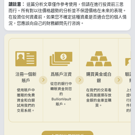
請註意：
這篇分析文章僅作參考使用，但請在進行投資前三思
而行。所有對以往價格趨勢的分析並不保證價格在未來的表現。
在投資任何資產前，如果您不確定這種資產是否適合您的個人情
況，您應該向自己的財務顧問先行咨詢。
注冊一個新
爲賬戶注資
購買黃金或白
驗證
賬戶
銀
賬
從您的銀行中
轉賬資金到您
使用賬戶中
在我們的交易看
上傳
的
獲贈的免費
板頁面選擇存放
證明
BullionVault
資金和白銀
金銀的金庫並購
行結
賬戶。
試用我們的
買。
件驗
交易系統。
的賬