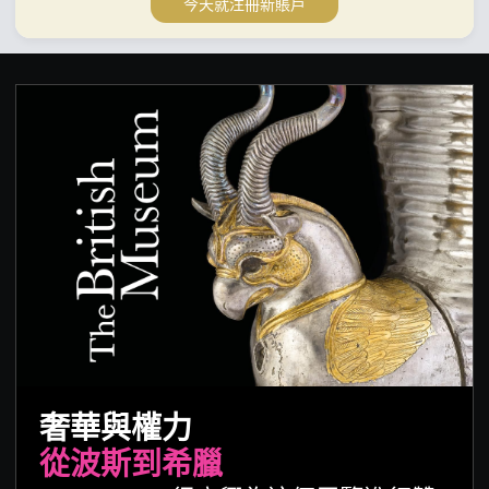
今天就注冊新賬戶
奢華與權力
從波斯到希臘