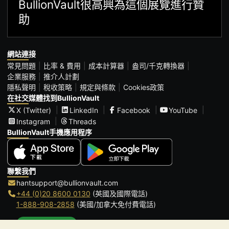
BullionVault很高興為這個展覽進行贊
助
網站連接
常見問題
比率 & 費用
成本計算器
盎司/千克轉換器
企業服務
推介人計劃
隱私聲明
稅收策略
規定與條款
Cookies政策
在社交媒體找到BullionVault
X (Twitter)
LinkedIn
Facebook
YouTube
Instagram
Threads
BullionVault手機應用程序
聯繫我們
hantsupport@bullionvault.com
+44 (0)20 8600 0130
(英國及國際電話)
1-888-908-2858
(美國/加拿大免付費電話)
點擊通話