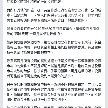
期疲軟的時期中積極的推動投資回報。
與所有其他的保險一樣，黃金作爲投資保險也需要花費一定的成
本。但是試想一下，當人們的房子沒有著火的情況下，他們同樣
需要支付相應的房屋保險費用來保證自己的住房受保。
如果投資者在過去的40年或20年間持有黃金，這個投資風險保
險的“保險費用”一直是以相對較低的。
如果想要回避這個成本，投資者就需要在其他資産下跌前，黃金
價格上漲前購買，這樣黃金價格上漲的回報率將會減少甚至減免
持有黃金作爲投資保險的成本。
低買高賣是所有投資的獲利途徑，但是投資者一般很難預測投資
市場中的變化，不管是短期市場還是長期市場。也許只有當股票
市場大跌的時候，你才會賣出手裏的股票。可是這樣的話，投資
者可能就會不可避免的受到市場變化的損害。
只有在您的儲蓄和投資中擁有一系列不同的資産種類，才可以降
低這種金融市場的不確定性風險。這種投資方式被稱爲投資多樣
化。簡單的來說，就是將資金分別投資到不同的資産中，而不是
將所有資金全部投資到一個資産類別中。
如果沒有將投資多樣化，那麽當一個投資類別崩潰的時候，你可