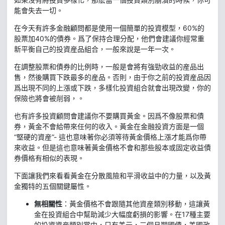
能會失去一切。
在今天有許多金融顧問都是使用一個簡單的投資模型，60%的
股票加40%的債券。爲了保持合理分配，他們會建議你經常重
新平衡自己的投資産品組合，一般來說是一年一次。
在調整股票和債券的比例時，一般是會將有強勁收益的産品出
售，然後購買下跌最多的産品。否則，由于你之前的投資産品因
爲出現不同的上漲或下跌，多樣化投資組合就會出現改變，你的
保險也將會被削弱，。
也有許多投資顧問會建議你不要購買黃金。因爲不像股票和債
券，黃金不會給帶來任何的收入。黃金在金融投資方面是一個
“堅硬的資産”- 這也意味著你必須等待黃金價格上漲才能爲你帶
來收益。但是這也意味著黃金價格不會和那些股本或固定收益債
券價格有相似的表現。
下面讓我們來看看黃金在分散風險和平滑收益中的力量，以及黃
金獨特的五個關鍵屬性。
無相關性
：黃金價格不會跟隨其他資産類別移動，這讓黃
金在投資組合中幫助減少大幅度虧損的影響。在17種主要
的投資資産類別當中，只有美元，三個月期國債，美國政