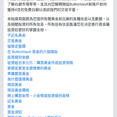
了解白銀市場等等。並且向您解釋開設BullionVault新賬戶如何
獲得4克的免費白銀以測試我們的交易平臺。
本指南頁面將為您提供有關黃金和白銀的各種信息以及數據，以
及相關投資的所有信息。所有這些信息能讓您在決定進行貴金屬
投資前更好的掌握全局。
不記名黃金
交易黃金
倫敦定盤價
在 BullionVault 買金的六個理由
投資級別金銀
投資組合多元化：購買黃金作爲投資保險
更便宜更安全更簡單的黃金
準備要買黃金
為什麽選擇黃金
現貨黃金
現貨黃金價格
網上購買金幣，小金條或投資級別金條
記名黃金
買金
買金須知