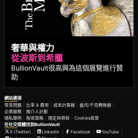
奢華與權力
從波斯到希臘
BullionVault很高興為這個展覽進行贊
助
網站連接
常見問題
比率 & 費用
成本計算器
盎司/千克轉換器
企業服務
推介人計劃
隱私聲明
稅收策略
規定與條款
Cookies政策
在社交媒體找到BullionVault
X (Twitter)
LinkedIn
Facebook
YouTube