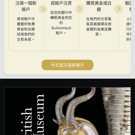
注冊一個新
爲賬戶注資
購買黃金或白
驗證
賬戶
銀
賬
從您的銀行中
轉賬資金到您
使用賬戶中
在我們的交易看
上傳
的
獲贈的免費
板頁面選擇存放
證明
BullionVault
資金和白銀
金銀的金庫並購
行結
賬戶。
試用我們的
買。
件驗
交易系統。
的賬
今天就注冊新賬戶