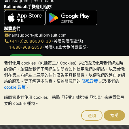
Instagram
Threads
BullionVault手機應用程序
聯繫我們
hantsupport@bullionvault.com
+44 (0)20 8600 0130
(英國及國際電話)
1-888-908-2858
(美國/加拿大免付費電話)
點擊通話
我們使用 cookies（包括第三方Cookies）來記錄您使用我們網站時
辦公時間:
的偏好，並幫助我們了解網站訪問者如何使用我們的網站，以及使我
9am to 8:30pm (英國時間), 周一至周五
們在第三方網站上展示的任何廣告更具相關性，以便我們改進自身網
Galmarley Ltd T/A BullionVault
站的服務。要了解更多信息，請參閱我們的
隱私政策
以及我們的
3 Shortlands (7th Floor)
cookie 政策
。
Hammersmith
請同意我們使用 cookies，點擊『接受』或選擇『選項』來設置您需
London
要的 cookie 種類。
W6 8DA
United Kingdom
選項
接受
請注意:
貴金屬的價值可能下跌也可能上漲。歷史趨勢不能保證未來
的價格走勢。BullionVault 網站及其任何通訊中的任何內容均不構成
投資建議。您應該考慮尋求專業建議，以確定投資並持有金條是否適