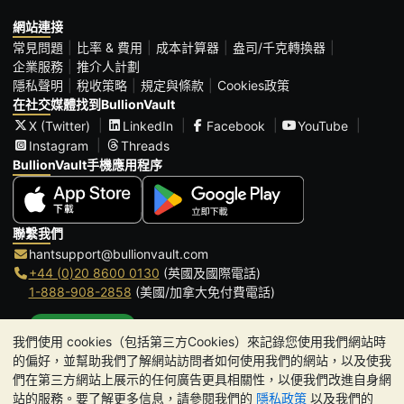
網站連接
常見問題
比率 & 費用
成本計算器
盎司/千克轉換器
企業服務
推介人計劃
隱私聲明
稅收策略
規定與條款
Cookies政策
在社交媒體找到BullionVault
X (Twitter)
LinkedIn
Facebook
YouTube
Instagram
Threads
BullionVault手機應用程序
聯繫我們
hantsupport@bullionvault.com
+44 (0)20 8600 0130
(英國及國際電話)
1-888-908-2858
(美國/加拿大免付費電話)
點擊通話
我們使用 cookies（包括第三方Cookies）來記錄您使用我們網站時
辦公時間:
的偏好，並幫助我們了解網站訪問者如何使用我們的網站，以及使我
9am to 8:30pm (英國時間), 周一至周五
們在第三方網站上展示的任何廣告更具相關性，以便我們改進自身網
Galmarley Ltd T/A BullionVault
站的服務。要了解更多信息，請參閱我們的
隱私政策
以及我們的