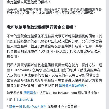
金定盤價來調整他們的價格。
而黃金衍生品市場也會使用倫敦黃金定盤價，他們將這個價格放在各
種支付保證金頭寸上，諸如 期貨，黃金互惠信貸和黃金期權等。
我可以使用倫敦定盤價進行黃金交易嗎？
不幸的是黃金定盤價並不是普羅大眾可以輕易接觸到的價格。其
問題在於經銷商們都只關心那些批發規模的訂單，只有少數會為
個人開立賬戶，並且以倫敦合格交割金塊進行結算。但是一整塊
的合格交割金塊重達 400 盎司，絕大部分的私人買家多無法承
擔費用。
而私人買家想要以倫敦定盤價購買黃金現在就有一個好方法，通
過 BullionVault。您將需要在網上註冊您的賬戶，然後為賬戶存
入足夠買 1 克或更多的資金，以及我們在以每日定盤價購買或
出售黃金時收取的 0.8% 手續費。想要獲得以倫敦黃金定盤價購
買黃金的更多資訊，請查看我們的
。
每日價格幫助頁面
如果您想要
購買黃金
，您可以在 BullionVault.com 網站直接操作。
* 前往
BullionVault
*
註冊一個 BullionVault 賬戶
並獲得 4 克免費白銀。