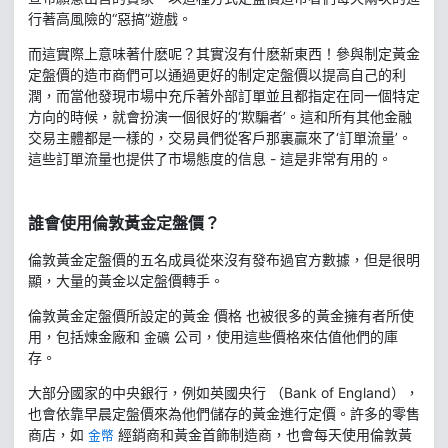
行著高風險的“惡搞”遊戲。
而這實際上意味著什麽呢？其實沒有什麽新東西！參與制定黃金
定盤價的造市商們可以通過更好的制定定盤價以提高自己的利
潤，而當他發現市場中充斥著外部訂單並且都指定在同一個特定
方向的時候，就會扮演一個很好的‘欺騙者’。這和所有其他金融
交易主體都是一樣的，交易員們從客戶那裏贏來了‘訂單流量’。
這些訂單流量也提供了市場態度的信息 - 這是非常有用的。
誰會使用倫敦黃金
定盤價
？
倫敦黃金定盤價的五名成員從來沒有發布過官方數據，但是很明
顯，大量的黃金以定盤價轉手。
倫敦黃金定盤價所設定的黃金 價格 也被很多的黃金擁有者所使
用，包括煉金廠和
公司，使用這些價格來估值他們的庫
金礦
存。
大部分國家的中央銀行，例如英國央行 （Bank of England），
也會依靠早晨定盤價來為他們儲存的黃金進行定價。許多的零售
商店，如
經銷商和黃金首飾制造商，也會每天使用倫敦黃
金幣