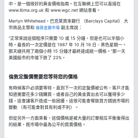
中，是一個很好的黃金價格指南。在互聯網上您可以直接在
www.lbma.org.uk 和 www.wgc.net 網站查看。
Martyn Whitehead，巴克萊資本銀行 （Barclays Capital） 大
宗商品主管和
副主席說：
倫敦金銀市場
“正常來說這個程序只需要 10 或 15 分鐘，但是也可以半個小
時。最長的一次定價是在 1987 年 10 月 19 日 - 黑色星期一。
那天總共用了兩個小時 15 分鐘才最終達成統一價格。”那一天
美國股市的市值下跌了 23%。
倫敦定盤價需要您等待您的價格
有時候客戶必須要等待，直到下一次的定盤價被公布，客戶才能
知道需要花多少錢購買，或者自己的黃金賣出去可以獲得多少
錢，這會讓客戶造成一些困擾。這很可能會導致買方錯過市場的
變動 （有可能會對其有利或不利）。
但從另外一方面來看，這個價格是被大量的訂單相互平衡後得出
的結果，既市場中最為公平的買賣價格。