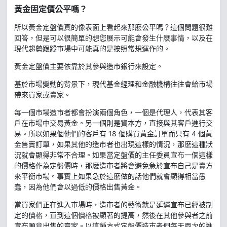
黃金固定價公平嗎？
所以黃金定盤價真的像表面上看起來那麽公平嗎？這個問題很難
回答，但是可以很簡單的想您展示可能會發生什麽事情，以及在
現代趨勢跟蹤市場中可能真的是按照常規運作的。
黃金定盤價主要依靠於其參與造市銀行來設定。
基於市場變動的背景下，現代基金經理和金融機構往往會給市場
帶來買家或賣家。
每一個市場造市者都會扮演兩個角色，一個是代理人，代表其客
戶在市場中交易黃金。另一個則是資本方，直接與其客戶進行交
易。所以如果個他們的客戶有 18 個購買黃金訂單而只有 4 個黃
金售賣訂單，如果其他的造市者也出現這樣的情況，那麽這種狀
況就會顯得非常不合理。如果當定盤價的主任委員宣布一個這樣
的價格作為定盤價時，那麽造市者將會避免急於宣布自己是賣方
來平衡市場。事實上如果急於這麽做的話他們就會顯得相當愚
蠢，因為他們會以過低的價格出售黃金。
當買家們正在進入市場時，造市者的藝術就是延遲宣布已經被制
定的價格，直到這個價格被顯著的提高，然後在其他參與者之前
宣布願意出售的賣家。以這種方式定盤價造市者們每天兩次的進