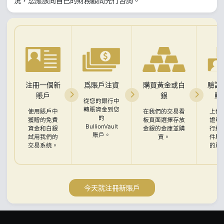
況，您應該向自己的財務顧問先行咨詢。
注冊一個新
爲賬戶注資
購買黃金或白
驗證
賬戶
銀
賬
從您的銀行中
轉賬資金到您
使用賬戶中
在我們的交易看
上傳
的
獲贈的免費
板頁面選擇存放
證明
BullionVault
資金和白銀
金銀的金庫並購
行結
賬戶。
試用我們的
買。
件驗
交易系統。
的賬
今天就注冊新賬戶