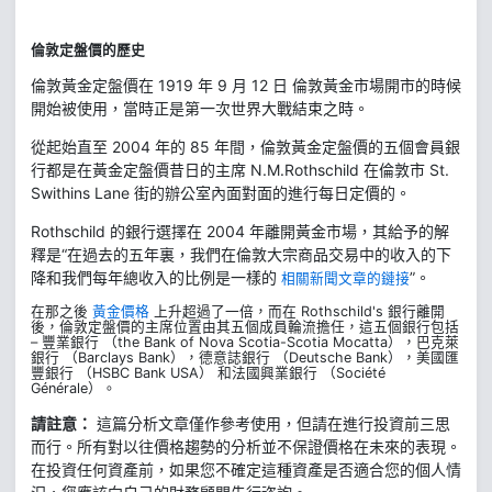
倫敦定盤價的歷史
倫敦黃金定盤價在 1919 年 9 月 12 日 倫敦黃金市場開市的時候
開始被使用，當時正是第一次世界大戰結束之時。
從起始直至 2004 年的 85 年間，倫敦黃金定盤價的五個會員銀
行都是在黃金定盤價昔日的主席 N.M.Rothschild 在倫敦市 St.
Swithins Lane 街的辦公室內面對面的進行每日定價的。
Rothschild 的銀行選擇在 2004 年離開黃金市場，其給予的解
釋是“在過去的五年裏，我們在倫敦大宗商品交易中的收入的下
降和我們每年總收入的比例是一樣的
”。
相關新聞文章的鏈接
在那之後
黃金價格
上升超過了一倍，而在 Rothschild's 銀行離開
後，倫敦定盤價的主席位置由其五個成員輪流擔任，這五個銀行包括
– 豐業銀行 （the Bank of Nova Scotia-Scotia Mocatta），巴克萊
銀行 （Barclays Bank），德意誌銀行 （Deutsche Bank），美國匯
豐銀行 （HSBC Bank USA） 和法國興業銀行 （Société
Générale）。
請註意：
這篇分析文章僅作參考使用，但請在進行投資前三思
而行。所有對以往價格趨勢的分析並不保證價格在未來的表現。
在投資任何資產前，如果您不確定這種資產是否適合您的個人情