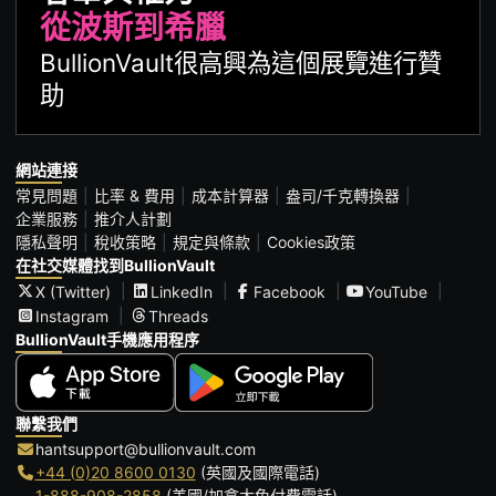
從波斯到希臘
BullionVault很高興為這個展覽進行贊
助
網站連接
常見問題
比率 & 費用
成本計算器
盎司/千克轉換器
企業服務
推介人計劃
隱私聲明
稅收策略
規定與條款
Cookies政策
在社交媒體找到BullionVault
X (Twitter)
LinkedIn
Facebook
YouTube
Instagram
Threads
BullionVault手機應用程序
聯繫我們
hantsupport@bullionvault.com
+44 (0)20 8600 0130
(英國及國際電話)
1-888-908-2858
(美國/加拿大免付費電話)