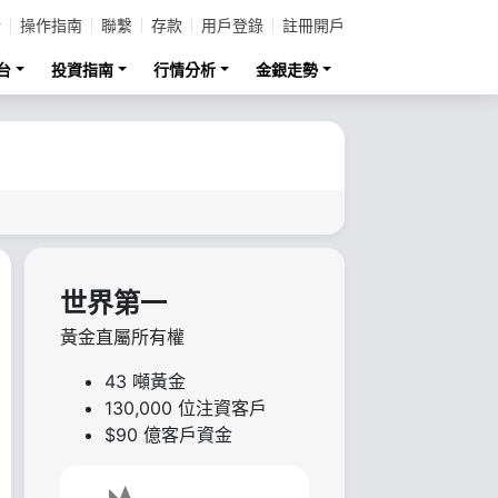
計
操作指南
聯繫
存款
用戶登錄
註冊開戶
台
投資指南
行情分析
金銀走勢
世界第一
黃金直屬所有權
43 噸黃金
130,000 位注資客戶
$90 億客戶資金