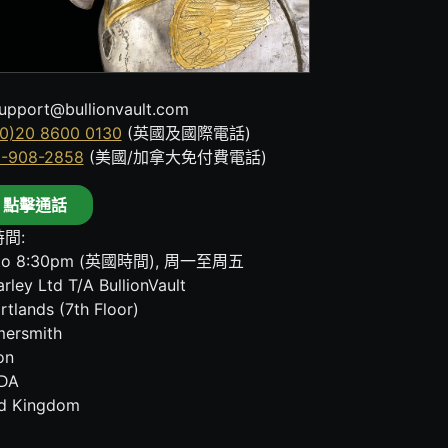
upport@bullionvault.com
0)20 8600 0130
(英國及國際電話)
8-908-2858
(美國/加拿大免付費電話)
點擊通話
間:
to 8:30pm (英國時間), 周一至周五
rley Ltd T/A BullionVault
rtlands (7th Floor)
ersmith
on
DA
ed Kingdom