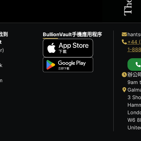
找到
BullionVault手機應用程序
hants
t
+44 (
1-88
r)
k
辦公時
m
9am 
Galma
3 Sho
Hamm
Lond
W6 8
Unit