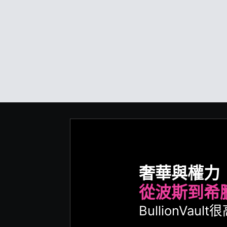
奢華與權力
從波斯到希
BullionVa