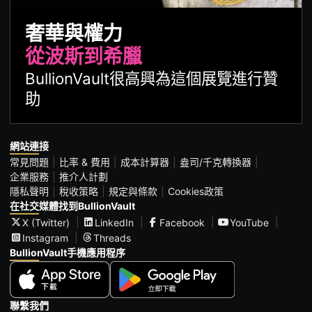
奢華與權力
從波斯到希臘
BullionVault很高興為這個展覽進行贊
助
網站連接
常見問題
比率 & 費用
成本計算器
盎司/千克轉換器
企業服務
推介人計劃
隱私聲明
稅收策略
規定與條款
Cookies政策
在社交媒體找到BullionVault
X (Twitter)
LinkedIn
Facebook
YouTube
Instagram
Threads
BullionVault手機應用程序
聯繫我們