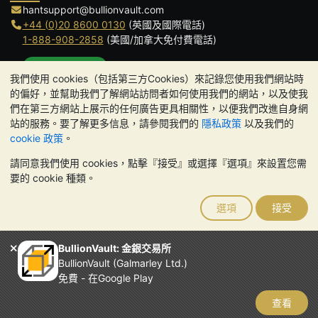
hantsupport@bullionvault.com
+44 (0)20 8600 0130
(英國及國際電話)
1-888-908-2858
(美國/加拿大免付費電話)
點擊通話
我們使用 cookies（包括第三方Cookies）來記錄您使用我們網站時
辦公時間:
的偏好，並幫助我們了解網站訪問者如何使用我們的網站，以及使我
9am to 8:30pm (英國時間), 周一至周五
們在第三方網站上展示的任何廣告更具相關性，以便我們改進自身網
Galmarley Ltd T/A BullionVault
站的服務。要了解更多信息，請參閱我們的
隱私政策
以及我們的
3 Shortlands (7th Floor)
cookie 政策
。
Hammersmith
請同意我們使用 cookies，點擊『接受』或選擇『選項』來設置您需
London
要的 cookie 種類。
W6 8DA
United Kingdom
選項
接受
請注意:
貴金屬的價值可能下跌也可能上漲。歷史趨勢不能保證未來
的價格走勢。BullionVault 網站及其任何通訊中的任何內容均不構成
投資建議。您應該考慮尋求專業建議，以確定投資並持有金條是否適
BullionVault: 金銀交易所
合您。
BullionVault (Galmarley Ltd.)
Galmarley Ltd，以 BullionVault 名義進行交易，在英格蘭和威爾斯
免費 - 在Google Play
註冊，註冊號碼：4943684
BullionVault Ltd © 2026
查看