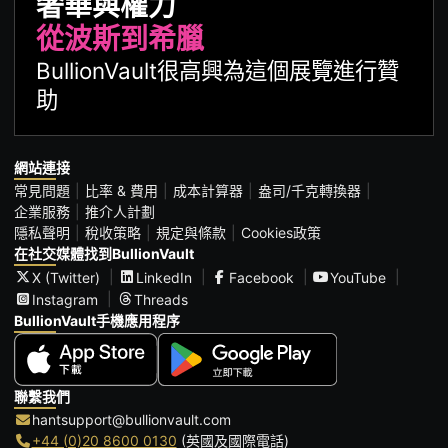
奢華與權力
從波斯到希臘
BullionVault很高興為這個展覽進行贊
助
網站連接
常見問題
比率 & 費用
成本計算器
盎司/千克轉換器
企業服務
推介人計劃
隱私聲明
稅收策略
規定與條款
Cookies政策
在社交媒體找到BullionVault
X (Twitter)
LinkedIn
Facebook
YouTube
Instagram
Threads
BullionVault手機應用程序
聯繫我們
hantsupport@bullionvault.com
+44 (0)20 8600 0130
(英國及國際電話)