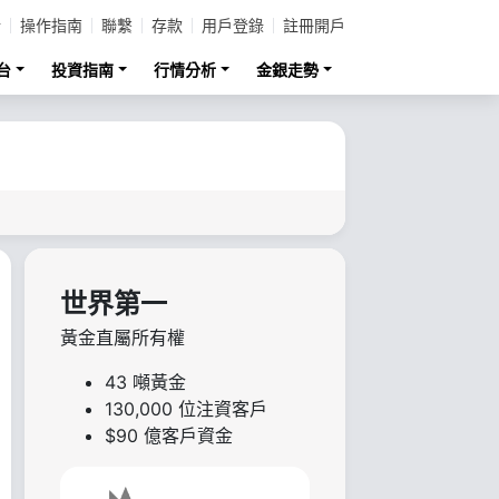
計
操作指南
聯繫
存款
用戶登錄
註冊開戶
台
投資指南
行情分析
金銀走勢
世界第一
黃金直屬所有權
43 噸黃金
130,000 位注資客戶
$90 億客戶資金