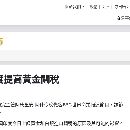
關於我們
繁體中文
每日審
交易平
佈
度提高黃金關稅
Vault研究主管阿德里安·阿什今晚做客BBC世界商業報道節目，該節
。
國印度今日上調黃金和白銀進口關稅的原因及其可能的影響。