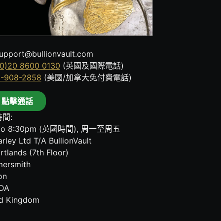
upport@bullionvault.com
0)20 8600 0130
(英國及國際電話)
8-908-2858
(美國/加拿大免付費電話)
點擊通話
間:
to 8:30pm (英國時間), 周一至周五
rley Ltd T/A BullionVault
rtlands (7th Floor)
ersmith
on
DA
ed Kingdom