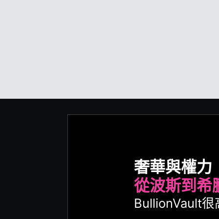
奢華與權力
從波斯到希
BullionVa