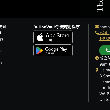
找到
BullionVault手機應用程序
hants
t
+44 (
1-88
r)
k
辦公時
m
9am 
Galma
3 Sho
Hamm
Lond
W6 8
Unit