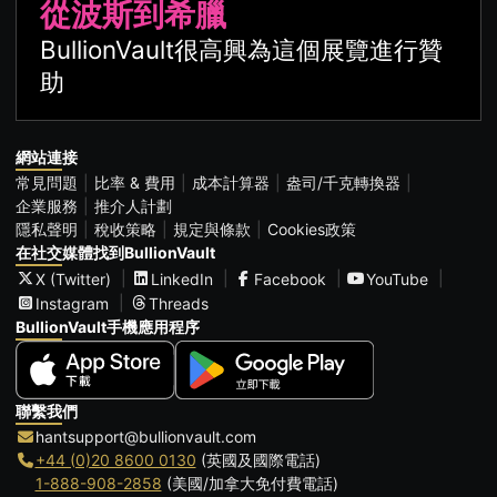
從波斯到希臘
BullionVault很高興為這個展覽進行贊
助
網站連接
常見問題
比率 & 費用
成本計算器
盎司/千克轉換器
企業服務
推介人計劃
隱私聲明
稅收策略
規定與條款
Cookies政策
在社交媒體找到BullionVault
X (Twitter)
LinkedIn
Facebook
YouTube
Instagram
Threads
BullionVault手機應用程序
聯繫我們
hantsupport@bullionvault.com
+44 (0)20 8600 0130
(英國及國際電話)
1-888-908-2858
(美國/加拿大免付費電話)