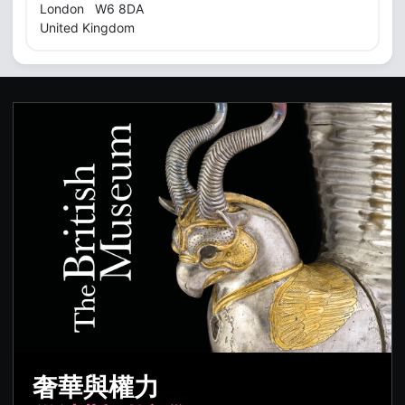
London W6 8DA
United Kingdom
奢華與權力