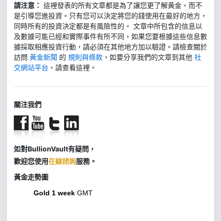
請注意：
這裡發表的所有文章都是為了讓您更了解黃金，而不
是引導您進投資。只有您可以決定將您的錢使用在最好的地方，
同時所有的投資決定都是有風險性的。 文章中所包含的信息以
及數據可能已經和實際事件有所不同，如果您要根據這些信息數
據採取相應投資行動，請必須在其他地方加以驗證。請檢查關於
訪問
黃金新聞
的
規則與條款
，如要分享我們的文章到其他
社
交網站平台
，請查看這裡。
關注我們
如對BullionVault有疑問，
歡迎您使用
在線諮詢
服務。
黃金走勢圖
Gold 1 week
GMT