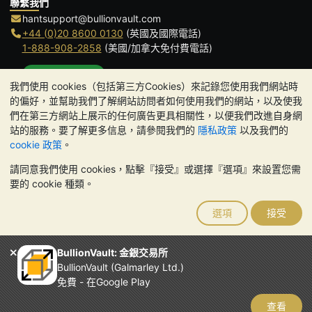
聯繫我們
hantsupport@bullionvault.com
+44 (0)20 8600 0130
(英國及國際電話)
1-888-908-2858
(美國/加拿大免付費電話)
點擊通話
我們使用 cookies（包括第三方Cookies）來記錄您使用我們網站時
辦公時間:
的偏好，並幫助我們了解網站訪問者如何使用我們的網站，以及使我
9am to 8:30pm (英國時間), 周一至周五
們在第三方網站上展示的任何廣告更具相關性，以便我們改進自身網
Galmarley Ltd T/A BullionVault
站的服務。要了解更多信息，請參閱我們的
隱私政策
以及我們的
3 Shortlands (7th Floor)
cookie 政策
。
Hammersmith
請同意我們使用 cookies，點擊『接受』或選擇『選項』來設置您需
London
要的 cookie 種類。
W6 8DA
United Kingdom
選項
接受
請注意:
貴金屬的價值可能下跌也可能上漲。歷史趨勢不能保證未來
的價格走勢。BullionVault 網站及其任何通訊中的任何內容均不構成
投資建議。您應該考慮尋求專業建議，以確定投資並持有金條是否適
BullionVault: 金銀交易所
合您。
BullionVault (Galmarley Ltd.)
Galmarley Ltd，以 BullionVault 名義進行交易，在英格蘭和威爾斯
免費 - 在Google Play
註冊，註冊號碼：4943684
BullionVault Ltd © 2026
查看