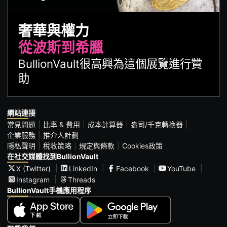
奢華與權力
從波斯到希臘
BullionVault很高興為這個展覽進行贊
助
網站連接
常見問題
比率 & 費用
成本計算器
盎司/千克轉換器
企業服務
推介人計劃
隱私聲明
稅收策略
規定與條款
Cookies政策
在社交媒體找到BullionVault
X (Twitter)
LinkedIn
Facebook
YouTube
Instagram
Threads
BullionVault手機應用程序