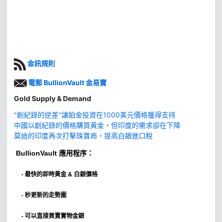
金訊規則
電郵 BullionVault 金易寶
Gold Supply & Demand
"創紀錄的逆差"讓鉑金投資在1000美元價格獲得支持
中國以創紀錄的價格購買黃金，但印度的需求卻在下降
莫迪的印度再次打擊珠寶商，提高白銀進口稅
BullionVault
應用程序：
-
最快的即時黃金 & 白銀價格
- 秒更新的走勢圖
- 可以直接買賣實物金銀