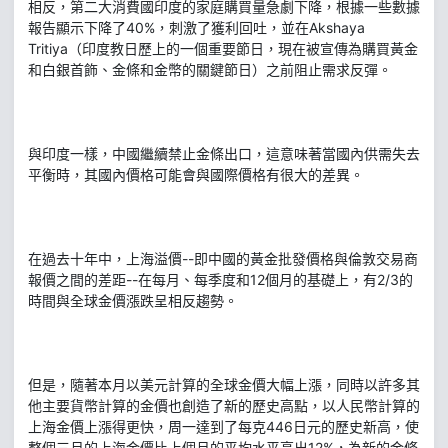
相反，第二大消費國印度的家庭購買量急劇下降，根據一些數據
報告顯示下降了40%，刺激了獲利回吐，並在Akshaya
Tritiya（印度教日歷上的一個重要節日，現在被宣傳為購買黃金
和白銀首飾、金條和金幣的關鍵節日）之前阻止需求反彈。
與印度一樣，中國繼續禁止金條出口，這意味著當國內供需失去
平衡時，其國內價格可能會與國際價格有很大的差異。
在過去十年中，上海溢價--即中國的黃金批發價格與倫敦交易商
報價之間的差距--在每月、每季度和12個月的基礎上，有2/3的
時間與全球金價漲跌呈相反趨勢。
但是，隨著本月以美元計算的全球金價大幅上漲，同時以許多其
他主要貨幣計算的金價也創造了新的歷史高點，以人民幣計算的
上海金價上漲得更快，周一達到了每克446日元的歷史新高，使
整個三月的上海金價比上個月的平均水平高出12%，為新的金條