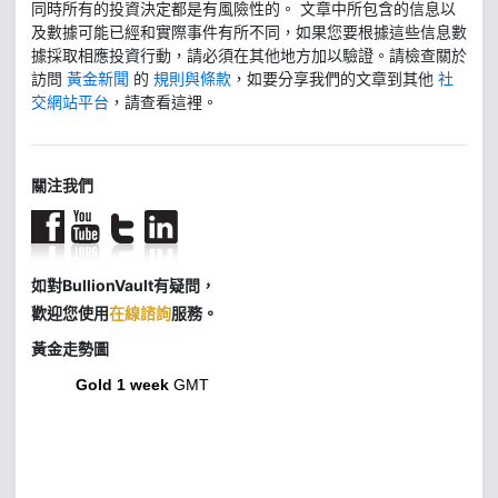
同時所有的投資決定都是有風險性的。 文章中所包含的信息以
及數據可能已經和實際事件有所不同，如果您要根據這些信息數
據採取相應投資行動，請必須在其他地方加以驗證。請檢查關於
訪問
黃金新聞
的
規則與條款
，如要分享我們的文章到其他
社
交網站平台
，請查看這裡。
關注我們
如對BullionVault有疑問，
歡迎您使用
在線諮詢
服務。
黃金走勢圖
Gold 1 week
GMT