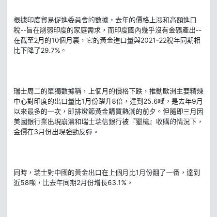
根據印度貿易促進委員會的數據，去年的價格上漲和高額進口
稅--旨在削弱印度的家庭需求，而印度國內幾乎沒有金礦產出--
在截至2月的10個月裏，它的黃金進口量與2021-22稅年同期相
比下降了29.7%。
瑞士周二的單獨數據稱，上個月的價格下跌，推動歐洲主要精煉
中心對印度的出口量比1月份躍升8倍，達到25.6噸，是去年9月
以來最多的一次，即排燈節黃金購買熱潮的前夕。但隨即三月因
美國銀行業出現崩潰和瑞士瑞信銀行被『獵槍』收購的情況下，
金價在3月份出現強勁反彈。
同時，瑞士對中國的黃金出口在上個月比1月份翻了一番，達到
近58噸，比去年同期2月份增長63.1%。