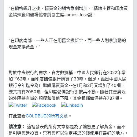
"在價格飆升之後，舊黃金的銷售急劇增加，"精煉主管和印度黃
金精煉廠和礦場協會前副主席James Jose說。
"在印度南部，一些人正在用舊金換新金，而一些人則拿流動的
現金來換黃金。"
對於中央銀行的需求，官方數據稱，中國人民銀行在2022年增
加了62噸，而印度儲備銀行購買了33噸。但是，雖然中國人民
銀行今年迄今為止繼續購買黃金--在1月和2月又增加了40噸，
總共持有2050噸--但印度儲備銀行卻按兵不動，隨著其更廣泛
的外匯持有量的規模和價值下降，其金銀儲備保持在787噸。
在此查看
GOLDBUG的所有文章
。
請注意：
這裡發表的所有文章都是為了讓您更了解黃金，而不
是引導您進投資。只有您可以決定將您的錢使用在最好的地方，