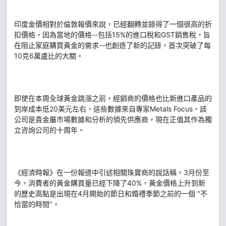
印度金價相對於倫敦報價來說，已經翻轉並錄得了一個很高的折
扣價格，因為當地的價格--包括15%的進口稅和GST銷售稅，旨
在阻止家庭購買黃金的需求--也創造了新的記錄，首次突破了每
10克6萬盧比的大關。
即使在本周全球黃金跳漲之前，經銷商的價格也比新進口產品的
到岸成本低20美元左右，這些數據來自專家Metals Focus，該
公司是貴金屬市場數據和分析的領先供應商，現在正值其作為獨
立咨詢公司的十周年。
《經濟時報》在一份報道中引述相關珠寶商的說話稱，3月份至
今，消費者的黃金購買量已經下降了40%，黃金價格上升到新
的歷史高點是出現在4月開始的節日和婚禮季節之前的一個 "不
恰當的時間"。