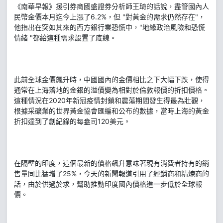
《南華早報》援引券商國盛證券分析師王琦的話說，盡管國內人
民幣金價本月迄今上漲了6.2%，但 "對黃金的需求仍然存在"，
他指出在突如其來的西方銀行業恐慌中，"地緣政治風險和恐慌
情緒 "都給這種需求設置了底線。
此前全球金價飆升時，中國國內的金價相比之下大幅下跌，使得
通常在上海落地的金銀的溢價變為相對於倫敦報價的折扣價格。
這種情況在2020年新冠疫情封鎖和震蕩期間發生得最為壯觀，
根據采礦業的世界黃金協會匯編和公布的數據，當時上海的黃金
折扣達到了創紀錄的每盎司120美元。
在隔壁的印度，這個最新的價格飆升意味著現有消費者持有的銷
售量同比猛增了25%，今天的新聞報道引用了經銷商和精煉商的
話，由於供過於求，幫助推動印度國內價格進一步低於全球報
價。