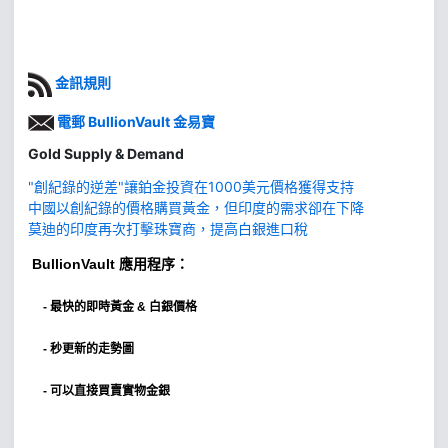
金訊規則
電郵 BullionVault 金易寶
Gold Supply & Demand
"創紀錄的逆差"讓鉑金投資在1000美元價格獲得支持
中國以創紀錄的價格購買黃金，但印度的需求卻在下降
莫迪的印度再次打擊珠寶商，提高白銀進口稅
BullionVault
應用程序：
-
最快的即時黃金 & 白銀價格
- 秒更新的走勢圖
- 可以直接買賣實物金銀