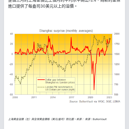
進口提供了每盎司30美元以上的溢價。
上海黃金溢價（左）與全球黃金價格（美元/盎司）對比圖。來源： 來源：BullionVault