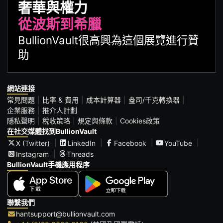
奢華與權力
從波斯到希臘
BullionVault很高興為這個展覽進行贊
助
網站連接
常見問題
比率 & 費用
成本計算器
盎司/千克轉換器
企業服務
推介人計劃
隱私聲明
稅收策略
規定與條款
Cookies政策
在社交媒體找到BullionVault
X (Twitter)
LinkedIn
Facebook
YouTube
Instagram
Threads
BullionVault手機應用程序
聯繫我們
hantsupport@bullionvault.com