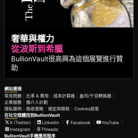
奢華與權力
從波斯到希臘
BullionVault很高興為這個展覽進行贊
助
網站連接
常見問題
比率 & 費用
成本計算器
盎司/千克轉換器
企業服務
推介人計劃
隱私聲明
稅收策略
規定與條款
Cookies政策
在社交媒體找到BullionVault
X (Twitter)
LinkedIn
Facebook
YouTube
Instagram
Threads
BullionVault手機應用程序