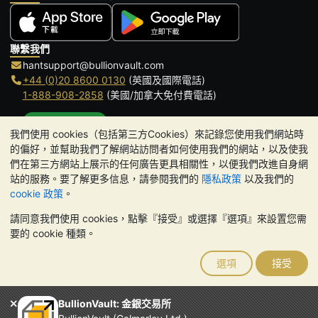
聯繫我們
hantsupport@bullionvault.com
+44 (0)20 8600 0130
(英國及國際電話)
1-888-908-2858
(美國/加拿大免付費電話)
點擊通話
我們使用 cookies（包括第三方Cookies）來記錄您使用我們網站時
辦公時間:
的偏好，並幫助我們了解網站訪問者如何使用我們的網站，以及使我
9am to 8:30pm (英國時間), 周一至周五
們在第三方網站上展示的任何廣告更具相關性，以便我們改進自身網
Galmarley Ltd T/A BullionVault
站的服務。要了解更多信息，請參閱我們的
隱私政策
以及我們的
3 Shortlands (7th Floor)
cookie 政策
。
Hammersmith
請同意我們使用 cookies，點擊『接受』或選擇『選項』來設置您需
London
要的 cookie 種類。
W6 8DA
United Kingdom
選項
接受
請注意:
貴金屬的價值可能下跌也可能上漲。歷史趨勢不能保證未來
的價格走勢。BullionVault 網站及其任何通訊中的任何內容均不構成
投資建議。您應該考慮尋求專業建議，以確定投資並持有金條是否適
BullionVault: 金銀交易所
合您。