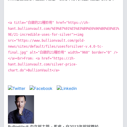
<a title="白銀的21種妙用" href="https://zh-
hant.bullionvault.com/%E9%87%91%E5%83%B9%E6%96%B0%E8%81%
9E/21-incredible-uses-for-silver"><img
src="https://www.bullionvault.com/gold-
news/sites/default/files/usesforsilver-v.4.0-tc-
final.jpg" alt="白銀的21種妙用" width="960" border="0" />
</a><br>From: <a href="https://zh-
hant.bullionvault.com/silver-price-
chart.do">BullionVault</a>
BullionVault 中文部主管 - 馬睿，自2013年起就職於