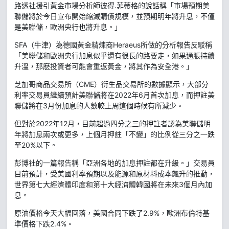
路透社援引黃金市場分析師彼得.菲蒂格的說話稱「市場預期美
聯儲將於今日宣布開始縮減購債規模，並預期明年將升息，不僅
是美聯儲，歐洲央行也將升息。」
SFA（牛津）為德國黃金精煉商Heraeus所做的分析報告反駁稱
「美聯儲和歐洲央行加息似乎還有很長的路要走，如果通脹持續
升溫，那麽投資者可能會重返黃金，將其作為安全港。」
芝加哥商品交易所（CME）衍生品交易所的數據顯示，大部分
利率交易員繼續預計美聯儲將在2022年6月首次加息，而押註美
聯儲將在3月份加息的人數較上周這個時候有所減少。
但對於2022年12月，目前超過四分之三的押註者認為美聯儲明
年將加息兩次或更多，上個月押註「不變」的比例從三分之一跌
至20%以下。
彭博社的一篇報告稱「亞洲各地的加息押註都在升級。」交易員
目前預計，受美國利率預期以及能源和原材料成本飆升的推動，
世界第七大經濟體印度和第十大經濟體韓國將在未來3個月內加
息。
原油價格今天大幅回落，美國合同下跌了2.9%，歐洲布倫特基
準價格下跌2.4%。