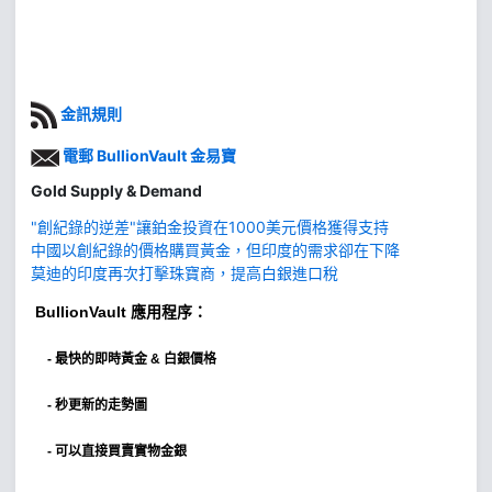
金訊規則
電郵 BullionVault 金易寶
Gold Supply & Demand
"創紀錄的逆差"讓鉑金投資在1000美元價格獲得支持
中國以創紀錄的價格購買黃金，但印度的需求卻在下降
莫迪的印度再次打擊珠寶商，提高白銀進口稅
BullionVault
應用程序：
-
最快的即時黃金 & 白銀價格
- 秒更新的走勢圖
- 可以直接買賣實物金銀