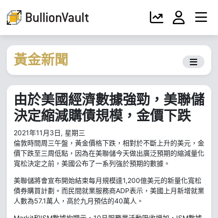
黃金新聞
由於美國經濟數據強勁，美聯儲
決定縮減購債規模，金價下跌
2021年11月3日, 星期三
倫敦時間周三午盤，黃金價格下跌，相對於不斷上升的美元，金
價下跌至三周低點，因為在美聯儲今天做出廣泛預期的縮減量化
寬松決定之前，美國公布了一系列強於預期的數據。
美聯儲將會宣布開始結束每月規模達1,200億美元的新量化寬松
債券購買計劃。而民間就業服務商ADP表示，美國上月新增就業
人數為57.1萬人，高於九月預估的40萬人。
Markit和ISM數據均顯示，10月服務業活動吸收增加，ISM數據