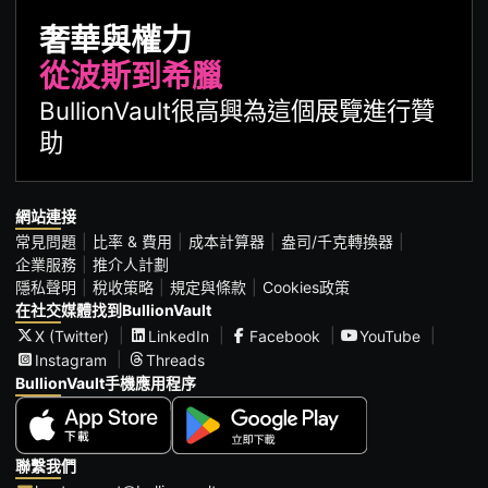
奢華與權力
從波斯到希臘
BullionVault很高興為這個展覽進行贊
助
網站連接
常見問題
比率 & 費用
成本計算器
盎司/千克轉換器
企業服務
推介人計劃
隱私聲明
稅收策略
規定與條款
Cookies政策
在社交媒體找到BullionVault
X (Twitter)
LinkedIn
Facebook
YouTube
Instagram
Threads
BullionVault手機應用程序
聯繫我們