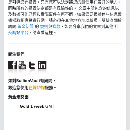
是引導您進投資。只有您可以決定將您的錢使用在最好的地方，
同時所有的投資決定都是有風險性的。 文章中所包含的信息以
及數據可能已經和實際事件有所不同，如果您要根據這些信息數
據採取相應投資行動，請必須在其他地方加以驗證。請檢查關於
訪問
黃金新聞
的
規則與條款
，如要分享我們的文章到其他
社
交網站平台
，請查看這裡。
關注我們
如對BullionVault有疑問，
歡迎您使用
在線諮詢
服務。
黃金走勢圖
Gold 1 week
GMT