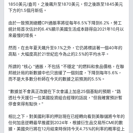
1850美元/盎司，之後飆升至1870美元，但之後跌至1845美元
下方的1.5個月新低。
由於一致預測總體CPI通脹率將從每年6.5%下降到6.2%，勞工
統計局首次估計的6.4%顯示美國生活成本錄得自2021年10月以
來最慢的增長。
然而，在去年夏天飆升至9.1%之外，它仍將標誌著一個40年的
高點，大幅度高於21世紀迄今為止的2.5%的平均水平。
所謂的 "核心 "通脹，不包括 "不穩定 "的燃料和食品價格，在聯
邦統計局的新數據中也只放緩了一個刻度，下降到每年5.6%，
而不是大多數分析師在今天的數據之前預測的5.5%。
"數據並不會真正改變在下次會議上加息25個基點的預期，"路
透社今天援引一位美國投資組合經理的話說，"但我確實預計暫
停會來得有點快。"
相比之下，對美國利率的押註現在已經轉向看到美聯儲將今年的
任何加息逆轉最早推遲到2024年，根據衍生品交易所CME的數
據，美國央行將在12月結束時保持今天4.75%的利率的概率從上