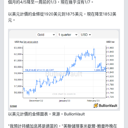
個月的4/5降至一周前的1/3，現在幾乎沒有1/7。
以美元計價的金條從1920美元到1875美元，現在降至1852美
元。
以美元計價的金條圖表。來源。BullionVault
"我預計持續加息將是適當的，"美聯儲理事米歇爾-鮑曼昨晚在