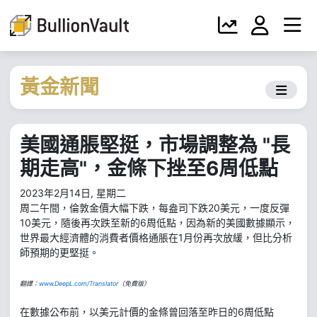
黃金新聞
美國通脹堅挺，市場調整為 "長
期走高"，金條下挫至6周低點
2023年2月14日, 星期二
周二午間，倫敦金價大幅下跌，每盎司下跌20美元，一度反彈
10美元，隨後再次跌至新的6周低點，因為新的美國數據顯示，
世界最大經濟體的消費者價格通脹在1月份再次放緩，但比分析
師預期的更堅挺。
翻譯：
www.DeepL.com/Translator
（免費版）
在數據公布前，以美元計價的金條曾回落至昨日的6周低點