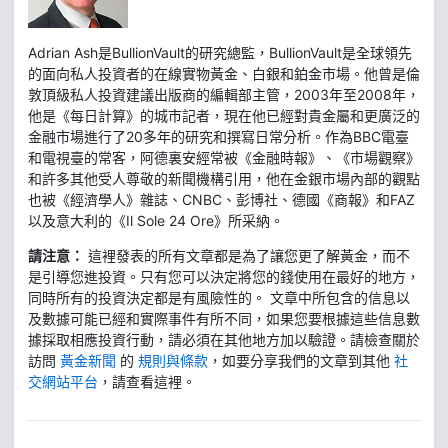
Adrian Ash是BullionVault的研究總監，BullionVault是全球領先
的面向私人投資者的在線實物黃金、白銀和鉑金市場。他曾是倫
敦頂級私人投資建議出版商的編輯部主管，2003年至2008年，
他是《每日計算》的城市記者，現在他已經對貴金屬和更廣泛的
金融市場進行了20多年的研究和撰寫日常分析。作為BBC電臺
和電視臺的常客，阿德裏安經常被《金融時報》、《市場觀察》
和許多其他受人尊敬的新聞機構引用，他在金銀市場內部的觀點
也被《經濟學人》雜誌、CNBC、彭博社、德國《商報》和FAZ
以及意大利的《Il Sole 24 Ore》所采納。
請注意：
這裡發表的所有文章都是為了讓您更了解黃金，而不
是引導您進投資。只有您可以決定將您的錢使用在最好的地方，
同時所有的投資決定都是有風險性的。 文章中所包含的信息以
及數據可能已經和實際事件有所不同，如果您要根據這些信息數
據採取相應投資行動，請必須在其他地方加以驗證。請檢查關於
訪問
黃金新聞
的
規則與條款
，如要分享我們的文章到其他
社
交網站平台
，請查看這裡。