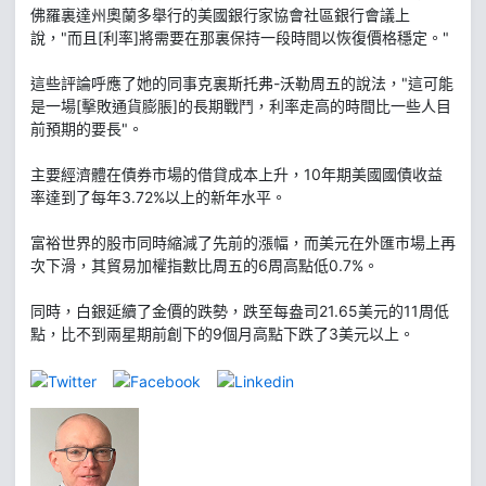
佛羅裏達州奧蘭多舉行的美國銀行家協會社區銀行會議上
說，"而且[利率]將需要在那裏保持一段時間以恢復價格穩定。"
這些評論呼應了她的同事克裏斯托弗-沃勒周五的說法，"這可能
是一場[擊敗通貨膨脹]的長期戰鬥，利率走高的時間比一些人目
前預期的要長"。
主要經濟體在債券市場的借貸成本上升，10年期美國國債收益
率達到了每年3.72%以上的新年水平。
富裕世界的股市同時縮減了先前的漲幅，而美元在外匯市場上再
次下滑，其貿易加權指數比周五的6周高點低0.7%。
同時，白銀延續了金價的跌勢，跌至每盎司21.65美元的11周低
點，比不到兩星期前創下的9個月高點下跌了3美元以上。