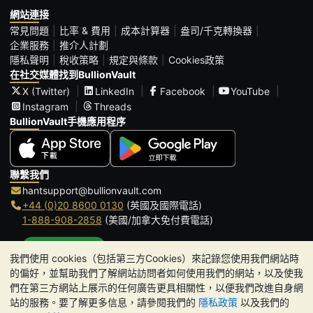
網站連接
常見問題
比率 & 費用
成本計算器
盎司/千克轉換器
企業服務
推介人計劃
隱私聲明
稅收策略
規定與條款
Cookies政策
在社交媒體找到BullionVault
X (Twitter)
LinkedIn
Facebook
YouTube
Instagram
Threads
BullionVault手機應用程序
聯繫我們
hantsupport@bullionvault.com
+44 (0)20 8600 0130
(英國及國際電話)
1-888-908-2858
(美國/加拿大免付費電話)
點擊通話
我們使用 cookies（包括第三方Cookies）來記錄您使用我們網站時
辦公時間:
的偏好，並幫助我們了解網站訪問者如何使用我們的網站，以及使我
9am to 8:30pm (英國時間), 周一至周五
們在第三方網站上展示的任何廣告更具相關性，以便我們改進自身網
Galmarley Ltd T/A BullionVault
站的服務。要了解更多信息，請參閱我們的
隱私政策
以及我們的
3 Shortlands (7th Floor)