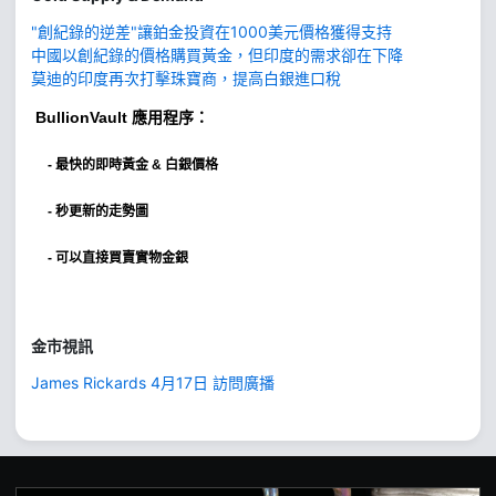
"創紀錄的逆差"讓鉑金投資在1000美元價格獲得支持
中國以創紀錄的價格購買黃金，但印度的需求卻在下降
莫迪的印度再次打擊珠寶商，提高白銀進口稅
BullionVault
應用程序：
-
最快的即時黃金 & 白銀價格
- 秒更新的走勢圖
- 可以直接買賣實物金銀
金市視訊
James Rickards 4月17日 訪問廣播