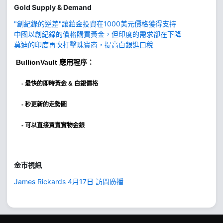
Gold Supply & Demand
"創紀錄的逆差"讓鉑金投資在1000美元價格獲得支持
中國以創紀錄的價格購買黃金，但印度的需求卻在下降
莫迪的印度再次打擊珠寶商，提高白銀進口稅
BullionVault
應用程序：
-
最快的即時黃金 & 白銀價格
- 秒更新的走勢圖
- 可以直接買賣實物金銀
金市視訊
James Rickards 4月17日 訪問廣播