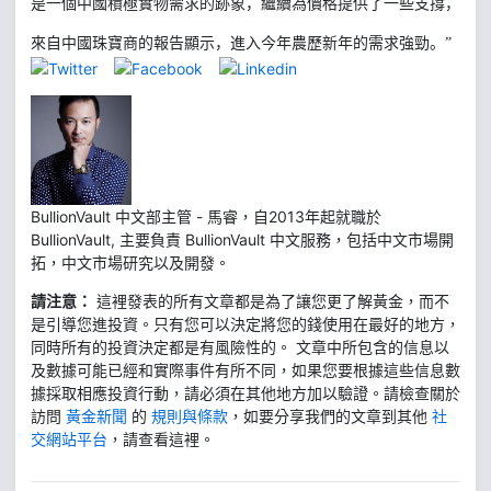
是一個中國積極實物需求的跡象，繼續為價格提供了一些支撐，
來自中國珠寶商的報告顯示，進入今年農歷新年的需求強勁。”
BullionVault 中文部主管 - 馬睿，自2013年起就職於
BullionVault, 主要負責 BullionVault 中文服務，包括中文市場開
拓，中文市場研究以及開發。
請注意：
這裡發表的所有文章都是為了讓您更了解黃金，而不
是引導您進投資。只有您可以決定將您的錢使用在最好的地方，
同時所有的投資決定都是有風險性的。 文章中所包含的信息以
及數據可能已經和實際事件有所不同，如果您要根據這些信息數
據採取相應投資行動，請必須在其他地方加以驗證。請檢查關於
訪問
黃金新聞
的
規則與條款
，如要分享我們的文章到其他
社
交網站平台
，請查看這裡。