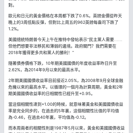
對。
0.6%
。英鎊金價從昨天
歐元和日元的黃金價格在本周都下跌了
晚上的
3
962
周低點反彈，但對比上周五的
英鎊每盎司下跌了
1.2%
。
美國總統特朗普今天上午在推特中發帖表示“民主黨人需要……
但他們想要非法移民和薄弱的邊境。政府關門？我們需要在
2018
年獲得更多共和黨人的勝利！”
10
隨著債券價格下跌，
年期美國國債的年度收益率昨日升至
2.62%
2014
9
，為
年
月以來的最高水平。
2
2.05%
2008
9
年期美國國債收益率目前接近
，為
年
月全球金融
2
危機以來的最高水平。以循環的一個月為計算周期，黃金和
年
+0.95
期美國國債收益率的日相關性已經升至
。
+1.00
當這個相關性達到
的時候，就意味著黃金和美國國債收益
5
率是完全同步的，在過去的
年裏，這個相關性比值的平均值
-0.46
40
-0.12
為
，在過去
年裏，平均值為
。
1987
5
月以來，黃金和美國國債收益
而本周兩者的相關性則是
年