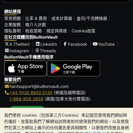
網站連接
常見問題
比率 & 費用
成本計算器
盎司/千克轉換器
企業服務
推介人計劃
隱私聲明
稅收策略
規定與條款
Cookies政策
在社交媒體找到BullionVault
X (Twitter)
LinkedIn
Facebook
YouTube
Instagram
Threads
BullionVault手機應用程序
聯繫我們
hantsupport@bullionvault.com
+44 (0)20 8600 0130
(英國及國際電話)
1-888-908-2858
(美國/加拿大免付費電話)
點擊通話
我們使用 cookies（包括第三方Cookies）來記錄您使用我們網站時
辦公時間:
的偏好，並幫助我們了解網站訪問者如何使用我們的網站，以及使我
9am to 8:30pm (英國時間), 周一至周五
們在第三方網站上展示的任何廣告更具相關性，以便我們改進自身網
Galmarley Ltd T/A BullionVault