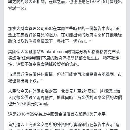
率之間的最大正相關，在此之前，也僅僅是在
1979
9
年
月曾經出
現過一次。
RBC
加拿大財富管理公司
在本周早些時候的一份報告中表示“黃
金正在忽視許多常見的阻力，在可能出現的政府關閉和其他地緣
政治以及政治擔憂情況下，尋找下一個方向。”
Bankrate.com
的首席分析師格雷格麥克布萊
美國個人金融網站
德認為“任何持續到下周的政府停擺問題都會滋生出一種不確定
性，這種不確定性會動搖投資者的信心。
市場最近沒有做任何事情，但這可能會再次讓投資者認識到，市
場也會出現下跌。”
2
年高位。這樣讓上海
人民幣今天在外匯市場走高，兌美元升至
人民幣金價跌至兩周低位。於此同時上海金價對國際金價的溢價
也升至
9.5
美元每盎司。
2018
9
這是
年迄今為止中國黃金溢價首次超過
美元水平。
首批進入上海黃金交易所的外資銀行澳新銀行在報告中表示“這