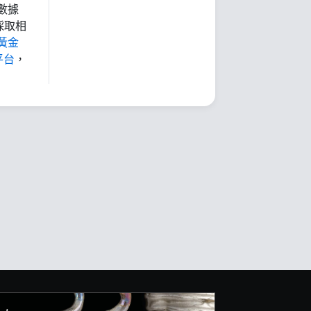
數據
採取相
黃金
平台
，