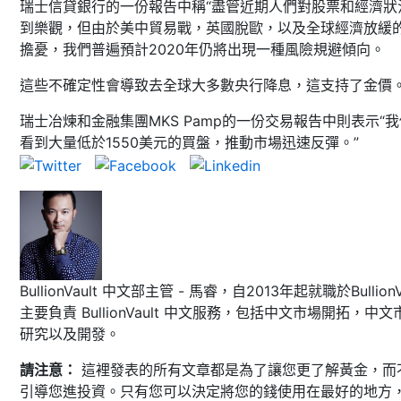
瑞士信貸銀行的一份報告中稱“盡管近期人們對股票和經濟狀
到樂觀，但由於美中貿易戰，英國脫歐，以及全球經濟放緩
擔憂，我們普遍預計2020年仍將出現一種風險規避傾向。
這些不確定性會導致去全球大多數央行降息，這支持了金價。
瑞士冶煉和金融集團MKS Pamp的一份交易報告中則表示“
看到大量低於1550美元的買盤，推動市場迅速反彈。”
BullionVault 中文部主管 - 馬睿，自2013年起就職於BullionVa
主要負責 BullionVault 中文服務，包括中文市場開拓，中文
研究以及開發。
請注意：
這裡發表的所有文章都是為了讓您更了解黃金，而
引導您進投資。只有您可以決定將您的錢使用在最好的地方