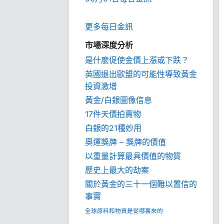
更多每日金訊
市場深度分析
是什麼促使金價上漲或下跌？
英國退出歐盟的可能性導致黃金
投資激增
黃金/白銀圖像信息
17件天價拍賣物
白銀的21種妙用
奧運獎牌 – 獎牌的價值
以重量計算最具價值的物質
歷史上最大的劫案
關於黃金的三十一個難以置信的
事實
全球原料和物資是從哪裏來的