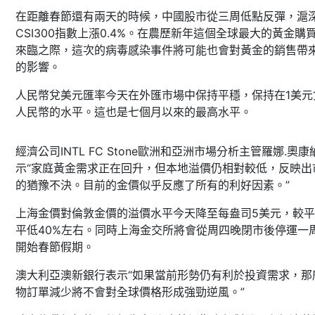
在距離春節還有兩天的時候，中國股市從三周低點反彈，滬
CSI300指數上漲0.4%。在農歷新年這個全球最大的黃金購
來臨之際，這次的病毒感染事件將可能也會對黃金的銷售帶
的影響。
人民幣兌美元匯率今天在外匯市場中保持平穩，保持在1美元
人民幣的水平。這也是七個月以來的最高水平。
經濟公司INTL FC Stone歐洲和亞洲市場分析主管羅娜.奧康
示“家庭黃金需求正在回升，但本地溢價仍相對較低，反映出
的猶豫不決。目前的金價似乎反應了所有的利好因素。”
上海金價對倫敦金價的溢價水平今天降至每盎司5美元，較
平低40%左右。同時上海金交所將會從周四晚閉市後停運一
開始春節假期。
澳大利亞澳新銀行表示“如果當前形勢仍有利於投資需求，那
物訂單減少將不會對全球價格形成強勁逆風。”