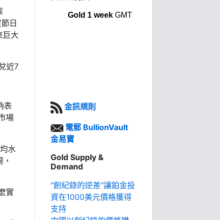
深
Gold 1 week
GMT
買節日
來巨大
兌近7
納表
金訊規則
市場
電郵 BullionVault
金易寶
平均水
Gold Supply &
周，
Demand
"創紀錄的逆差"讓鉑金投
麽實
資在1000美元價格獲得
支持