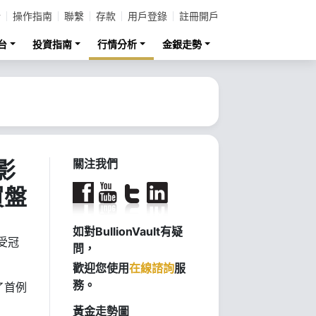
計
操作指南
聯繫
存款
用戶登錄
註冊開戶
台
投資指南
行情分析
金銀走勢
影
關注我們
買盤
如對BullionVault有疑
受冠
問，
歡迎您使用
在線諮詢
服
務。
了首例
黃金走勢圖