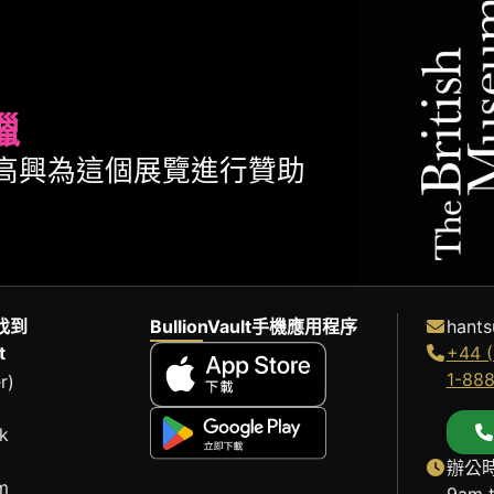
臘
ult很高興為這個展覽進行贊助
找到
BullionVault手機應用程序
hants
t
+44 (
1-88
r)
k
辦公時
m