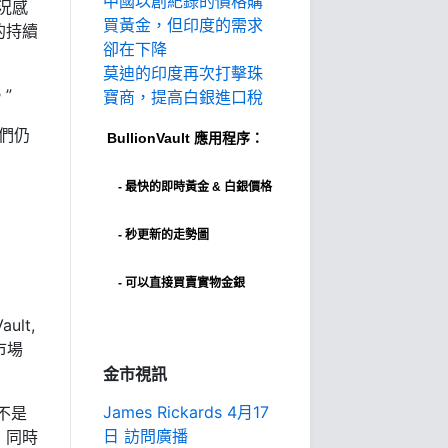
中國以創紀錄的價格購
況感
買黃金，但印度的需求
的持續
卻在下降
莫迪的印度再次打擊珠
”
寶商，提高白銀進口稅
我們仍
BullionVault
應用程序：
-
最快的即時黃金 & 白銀價格
- 秒更新的走勢圖
- 可以直接買賣實物金銀
ult,
市場
金市視訊
James Rickards 4月17
不是
日 訪問廣播
，同時