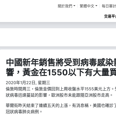
關於我們
繁體中文
每日審
交易平
中國新年銷售將受到病毒感染
響，黃金在1550以下有大量
2020年1月22日, 星期三
倫敦時間周三，倫敦金價回到上周收盤水平1555美元上方。
狀病毒迅速蔓延的影響，歐洲股市未能跟隨亞洲股市走高。
華爾街昨天結束了連續五天的上漲，有消息稱，美國也確診
冠狀病毒肺炎病例。