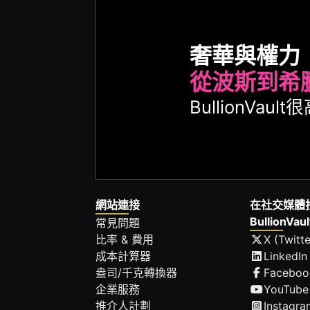
奢華與權力
從波斯到希
BullionVa
網站連接
在社交媒體
BullionVaul
常見問題
比率 & 費用
X (Twitte
成本計算器
LinkedIn
盎司/千克轉換器
Faceboo
企業服務
YouTube
推介人計劃
Instagra