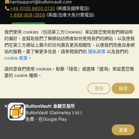
hantsupport@bullionvault.com
+44 (0)20 8600 0130
(英國及國際電話)
1-888-908-2858
(美國/加拿大免付費電話)
點擊通話
我們使用 cookies（包括第三方Cookies）來記錄您使用我們網站時
辦公時間:
的偏好，並幫助我們了解網站訪問者如何使用我們的網站，以及使我
9am to 8:30pm (英國時間), 周一至周五
們在第三方網站上展示的任何廣告更具相關性，以便我們改進自身網
Galmarley Ltd T/A BullionVault
站的服務。要了解更多信息，請參閱我們的
隱私政策
以及我們的
3 Shortlands (7th Floor)
cookie 政策
。
Hammersmith
請同意我們使用 cookies，點擊『接受』或選擇『選項』來設置您需
London
要的 cookie 種類。
W6 8DA
United Kingdom
選項
接受
請注意:
貴金屬的價值可能下跌也可能上漲。歷史趨勢不能保證未來
的價格走勢。BullionVault 網站及其任何通訊中的任何內容均不構成
投資建議。您應該考慮尋求專業建議，以確定投資並持有金條是否適
BullionVault: 金銀交易所
合您。
BullionVault (Galmarley Ltd.)
Galmarley Ltd，以 BullionVault 名義進行交易，在英格蘭和威爾斯
免費 - 在Google Play
註冊，註冊號碼：4943684
BullionVault Ltd © 2026
查看