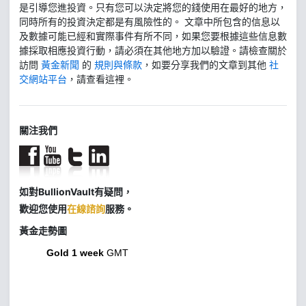
是引導您進投資。只有您可以決定將您的錢使用在最好的地方，
同時所有的投資決定都是有風險性的。 文章中所包含的信息以
及數據可能已經和實際事件有所不同，如果您要根據這些信息數
據採取相應投資行動，請必須在其他地方加以驗證。請檢查關於
訪問
黃金新聞
的
規則與條款
，如要分享我們的文章到其他
社
交網站平台
，請查看這裡。
關注我們
如對BullionVault有疑問，
歡迎您使用
在線諮詢
服務。
黃金走勢圖
Gold 1 week
GMT