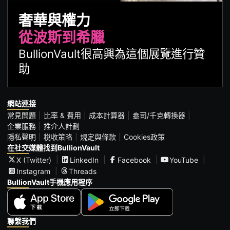
奢華與權力
從波斯到希臘
BullionVault很高興為這個展覽進行贊
助
網站連接
常見問題
比率 & 費用
成本計算器
盎司/千克轉換器
企業服務
推介人計劃
隱私聲明
稅收策略
規定與條款
Cookies政策
在社交媒體找到BullionVault
X (Twitter)
LinkedIn
Facebook
YouTube
Instagram
Threads
BullionVault手機應用程序
聯繫我們