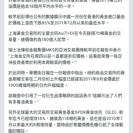
溢價是過去18個月平均水平的一半。
較早前彭博社公布的數據顯示中國一月份在香港的黃金進口量由
於價格上漲而下跌85%至2011年12月以來的最低水平。
上海黃金交易所的主要合同Au(T+D)在今天錄得70噸黃金的交
易量，總價值約為180億人民幣。
瑞士冶煉和金融集團MKS的亞洲交易團隊較早前在報告中表示
“上海金交所在周四以前一直都是折扣價格，這看起來像一些亞
洲投資者樂於利用本周較高的價格。”
於此同時，華爾街日報在一份報道中指出，紐約商品交易所的黃
金期權交易在二月份的上升幅度已經達到2011年9月金價處於
1900峰值時期的日均升幅幅度。
該報道中引用了一位衍生品策略師的說話表示“這顯示出了人們
有多看漲黃金。”
另外全球最大的交易所交易黃金基金SPDR黃金信托（GLD）新
年迄今已經增持18%，總值為118噸的黃金。這也是自2010年7
月以來最大的8周增持量，當時由於希臘債務危機引起了全球範
圍的關註。