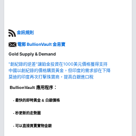
金訊規則
電郵 BullionVault 金易寶
Gold Supply & Demand
"創紀錄的逆差"讓鉑金投資在1000美元價格獲得支持
中國以創紀錄的價格購買黃金，但印度的需求卻在下降
莫迪的印度再次打擊珠寶商，提高白銀進口稅
BullionVault
應用程序：
-
最快的即時黃金 & 白銀價格
- 秒更新的走勢圖
- 可以直接買賣實物金銀