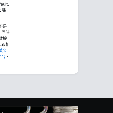
ult,
市場
不是
，同時
數據
採取相
黃金
平台
，