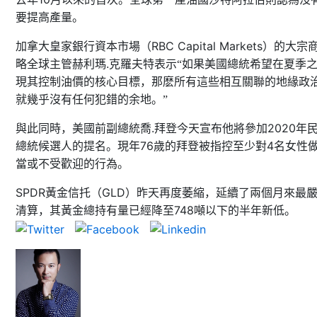
要提高產量。
RBC Capital Markets
加拿大皇家銀行資本市場（
）的大宗
.
略全球主管赫利瑪
克羅夫特表示“如果美國總統希望在夏季
現其控制油價的核心目標，那麽所有這些相互關聯的地緣政
就幾乎沒有任何犯錯的余地。”
.
2020
與此同時，美國前副總統喬
拜登今天宣布他將參加
年
76
4
總統候選人的提名。現年
歲的拜登被指控至少對
名女性
當或不受歡迎的行為。
SPDR
GLD
黃金信托（
）昨天再度萎縮，延續了兩個月來最
748
清算，其黃金總持有量已經降至
噸以下的半年新低。