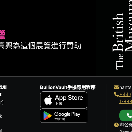
臘
ult很高興為這個展覽進行贊助
找到
BullionVault手機應用程序
hants
t
+44 (
1-88
r)
k
辦公時
m