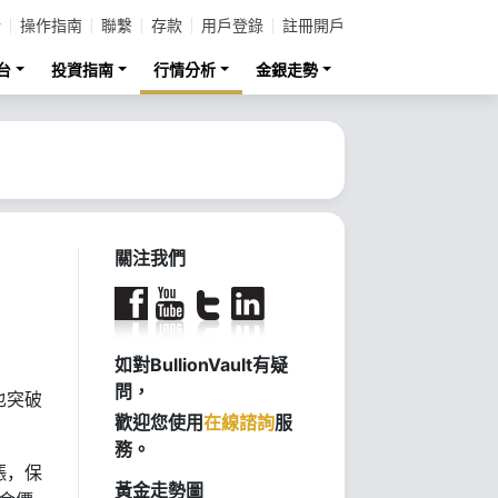
計
操作指南
聯繫
存款
用戶登錄
註冊開戶
台
投資指南
行情分析
金銀走勢
關注我們
如對BullionVault有疑
問，
也突破
歡迎您使用
在線諮詢
服
務。
漲，保
黃金走勢圖