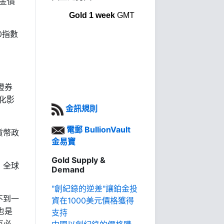
金價
Gold 1 week
GMT
0
指數
證券
化影
金訊規則
電郵 BullionVault
貨幣政
金易寶
Gold Supply &
。全球
Demand
"創紀錄的逆差"讓鉑金投
不到一
資在1000美元價格獲得
也是
支持
有必