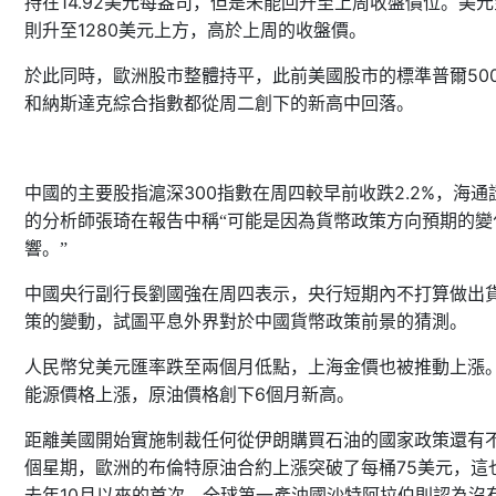
14.92
持在
美元每盎司，但是未能回升至上周收盤價位。美元
1280
則升至
美元上方，高於上周的收盤價。
50
於此同時，歐洲股市整體持平，此前美國股市的標準普爾
和納斯達克綜合指數都從周二創下的新高中回落。
300
2.2%
中國的主要股指滬深
指數在周四較早前收跌
，海通
的分析師張琦在報告中稱“可能是因為貨幣政策方向預期的變
響。”
中國央行副行長劉國強在周四表示，央行短期內不打算做出
策的變動，試圖平息外界對於中國貨幣政策前景的猜測。
人民幣兌美元匯率跌至兩個月低點，上海金價也被推動上漲
6
能源價格上漲，原油價格創下
個月新高。
距離美國開始實施制裁任何從伊朗購買石油的國家政策還有
75
個星期，歐洲的布倫特原油合約上漲突破了每桶
美元，這
10
去年
月以來的首次。全球第一產油國沙特阿拉伯則認為沒