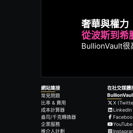
奢華與權力
從波斯到希
BullionVa
網站連接
在社交媒體
BullionVaul
常見問題
比率 & 費用
X (Twitte
成本計算器
LinkedIn
盎司/千克轉換器
Faceboo
企業服務
YouTube
推介人計劃
Instagra