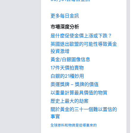
更多每日金訊
市場深度分析
是什麼促使金價上漲或下跌？
英國退出歐盟的可能性導致黃金
投資激增
黃金/白銀圖像信息
17件天價拍賣物
白銀的21種妙用
奧運獎牌 – 獎牌的價值
以重量計算最具價值的物質
歷史上最大的劫案
關於黃金的三十一個難以置信的
事實
全球原料和物資是從哪裏來的