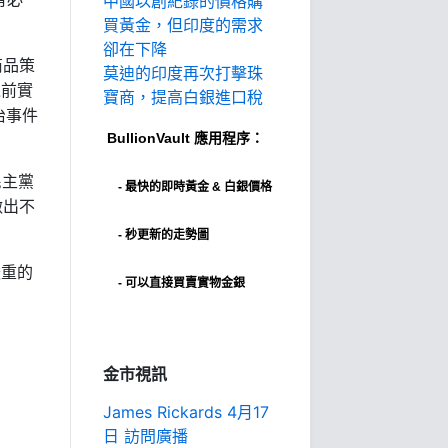
中國以創紀錄的價格購
買黃金，但印度的需求
卻在下降
商品策
莫迪的印度再次打擊珠
之前實
寶商，提高白銀進口稅
治事件
BullionVault
應用程序：
民主黨
-
最快的即時黃金 & 白銀價格
做出不
- 秒更新的走勢圖
嚴重的
- 可以直接買賣實物金銀
金市視訊
James Rickards 4月17
日 訪問廣播