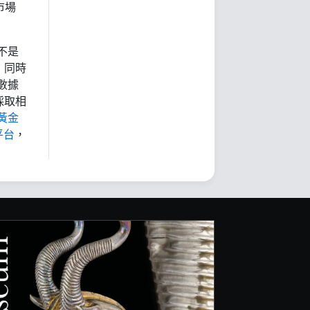
市場
不是
，同時
數據
採取相
黃金
平台
，