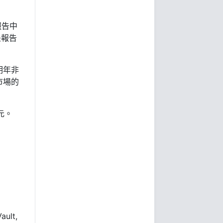
報告中
是報告
明年非
市場的
元。
ult,