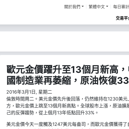
關於我們
繁體中文
每日審
交易平
歐元金價躍升至13個月新高，
國制造業再萎縮，原油恢復33
2016年3月1日, 星期二
倫敦時間周二。美元金價先升後回落，仍然維持在1230美元
方，歐元金價上跳至13個月新高點。全球股市上漲，原油擴
己的反彈趨勢，從上個月13年低點回升33%。
美元金價今天一度觸及1247美元每盎司，而歐元金價獲得了