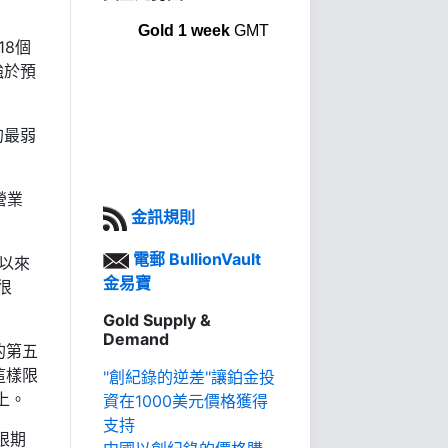
Gold 1 week
GMT
18個
強於預
的最弱
營業
金訊規則
電郵 BullionVault
月以來
金易寶
很
Gold Supply &
Demand
的第五
這樣限
"創紀錄的逆差"讓鉑金投
上。
資在1000美元價格獲得
支持
限期