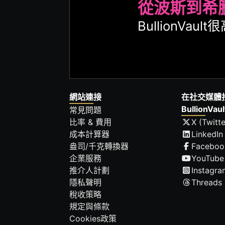
從波斯到希
BullionVa
網站連接
在社交媒體
BullionVaul
常見問題
比率 & 費用
X (Twitte
成本計算器
LinkedIn
盎司/千克轉換器
Faceboo
企業服務
YouTube
推介人計劃
Instagra
隱私聲明
Threads
稅收策略
規定與條款
Cookies政策