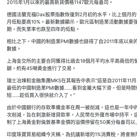
2015年1月以來的最高新貨價格1147歐元每盎司。
德國法蘭克福Dax股票指數恢復到2月初的水平，比上個月的
月低點要高10%。最新數據顯示，歐元區制造業活動數據要
期，而失業率也跌至四年的低點。
相比之下，中國的制造業PMI數據也錄得了自2011年底以來
數據。
上海金交所的主要合同獲得比過去18個月平均水平高兩倍的
額，約有45噸黃金進行了交易。
瑞士冶煉和金融集團MKS在其報告中表示“這是自2011年11
最低的中國制造業PMI數據……看到金屬大幅下滑，但是時間
短……趁低買入很快就介入了。”
由於中國銀行的存款準備金率在周一被削減，這也是一年中
次削減，旨在刺激新增貸款率，人民幣在外匯市場中持平，
制了上海黃金對倫敦基準金價的溢價停留在50美分每盎司以
印度珠寶貿易組織今天稱，為抗議新增的1%消費稅，將會無