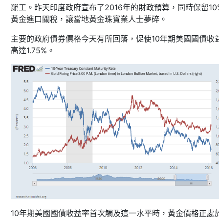
罷工。昨天印度政府宣布了2016年的財政預算，同時保留10
黃金進口關稅，讓當地黃金珠寶業人士夢碎。
主要的政府債券價格今天有所回落，促使10年期美國國債收
高達1.75%。
10年期美國國債收益率首次觸及這一水平時，黃金價格正處