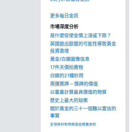
更多每日金訊
市場深度分析
是什麼促使金價上漲或下跌？
英國退出歐盟的可能性導致黃金
投資激增
黃金/白銀圖像信息
17件天價拍賣物
白銀的21種妙用
奧運獎牌 – 獎牌的價值
以重量計算最具價值的物質
歷史上最大的劫案
關於黃金的三十一個難以置信的
事實
全球原料和物資是從哪裏來的