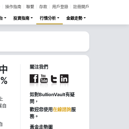
計
操作指南
聯繫
存款
用戶登錄
註冊開戶
台
投資指南
行情分析
金銀走勢
中
關注我們
%
如對BullionVault有疑
上
問，
展自
歡迎您使用
在線諮詢
服
務。
自
黃金走勢圖