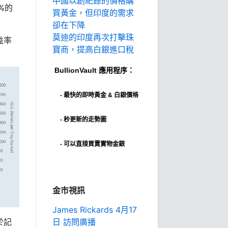
中國以創紀錄的價格購
%的
買黃金，但印度的需求
卻在下降
莫迪的印度再次打擊珠
益率
寶商，提高白銀進口稅
BullionVault
應用程序：
-
最快的即時黃金 & 白銀價格
- 秒更新的走勢圖
- 可以直接買賣實物金銀
金市視訊
James Rickards 4月17
於記
日 訪問廣播