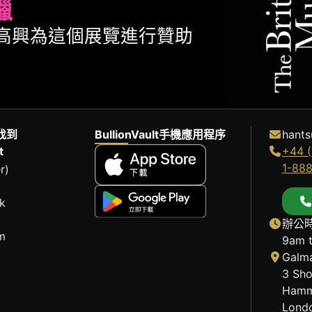
臘
ult很高興為這個展覽進行贊助
找到
BullionVault手機應用程序
hants
t
+44 (
1-88
r)
k
辦公時
m
9am 
Galma
3 Sho
Hamm
Lond