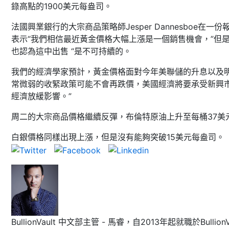
錄高點的1900美元每盎司。
法國興業銀行的大宗商品策略師Jesper Dannesboe在一份
表示“我們相信最近黃金價格大幅上漲是一個銷售機會，”但
也認為這中出售 “是不可持續的。
我們的經濟學家預計，黃金價格面對今年美聯儲的升息以及
常微弱的收緊政策可能不會再跌價，美國經濟將要承受新興
經濟放緩影響。”
周二的大宗商品價格繼續反彈，布倫特原油上升至每桶37美
白銀價格同樣出現上漲，但是沒有能夠突破15美元每盎司。
BullionVault 中文部主管 - 馬睿，自2013年起就職於BullionVa