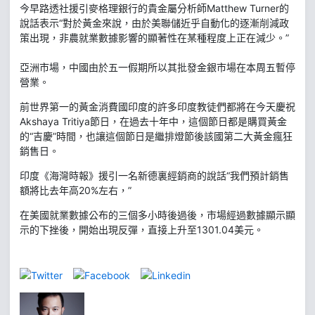
今早路透社援引麥格理銀行的貴金屬分析師Matthew Turner的
說話表示“對於黃金來說，由於美聯儲近乎自動化的逐漸削減政
策出現，非農就業數據影響的顯著性在某種程度上正在減少。”
亞洲市場，中國由於五一假期所以其批發金銀市場在本周五暫停
營業。
前世界第一的黃金消費國印度的許多印度教徒們都將在今天慶祝
Akshaya Tritiya節日，在過去十年中，這個節日都是購買黃金
的“吉慶”時間，也讓這個節日是繼排燈節後該國第二大黃金瘋狂
銷售日。
印度《海灣時報》援引一名新德裏經銷商的說話“我們預計銷售
額將比去年高20%左右，”
在美國就業數據公布的三個多小時後過後，市場經過數據顯示顯
示的下挫後，開始出現反彈，直接上升至1301.04美元。