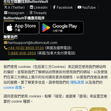
在社交媒體找到BullionVault
X (Twitter)
LinkedIn
Facebook
YouTube
Instagram
Threads
BullionVault手機應用程序
聯繫我們
hantsupport@bullionvault.com
+44 (0)20 8600 0130
(英國及國際電話)
1-888-908-2858
(美國/加拿大免付費電話)
點擊通話
我們使用 cookies（包括第三方Cookies）來記錄您使用我們網站時
辦公時間:
的偏好，並幫助我們了解網站訪問者如何使用我們的網站，以及使我
9am to 8:30pm (英國時間), 周一至周五
們在第三方網站上展示的任何廣告更具相關性，以便我們改進自身網
Galmarley Ltd T/A BullionVault
站的服務。要了解更多信息，請參閱我們的
隱私政策
以及我們的
3 Shortlands (7th Floor)
cookie 政策
。
Hammersmith
請同意我們使用 cookies，點擊『接受』或選擇『選項』來設置您需
London
要的 cookie 種類。
W6 8DA
United Kingdom