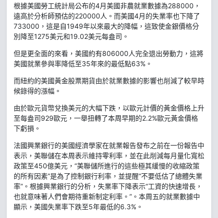
根據美國勞工統計局公布的4月美國非農就業數據為288000，
遠高於分析師預估的220000人。而美國4月的失業率也下降了
733000，這是自1949年以來最大的降幅，這致使金銀價格分
別降至1275美元和19.02美元每盎司。
但是更全面的來看，美國約有806000人完全退出勞動力，這將
美國就業參與率降低至35年來的最低點63%。
而紐約的美國黃金股票期貨由於就業數據的影響也削減了較早時
候錄得的漲幅。
由於歐元貨幣兌換美元的大幅下跌，以歐元計價的黃金價格上升
至每盎司929歐元，一舉扭轉了本周早期的2.2%歐元黃金價格
下虧損。
法國興業銀行的美國經濟學家在就業報告發布之前在一份報告中
表示，美聯儲在本周表示維持零利率，並在此削減每月量化寬松
政策至450億美元，“美聯儲所進行的這些極其緩慢的收縮政策
的所有因素”是為了控制銀行利率，並提醒“不要低估了總體失業
率”。根據興業銀行的分析，失業率下降表示“工資的快速增長，
也就意味著人們會期待重新制定利率。”。本周五的就業數據中
顯示，美國失業率下跌至5年最低的6.3%。