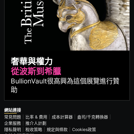
奢華與權力
從波斯到希臘
BullionVault很高興為這個展覽進行贊
助
網站連接
常見問題
比率 & 費用
成本計算器
盎司/千克轉換器
企業服務
推介人計劃
隱私聲明
稅收策略
規定與條款
Cookies政策