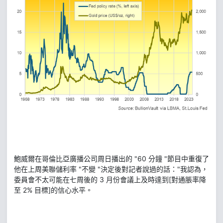
鮑威爾在哥倫比亞廣播公司周日播出的 "60 分鐘 "節目中重復了
他在上周美聯儲利率 "不變 "決定後對記者說過的話："我認為，
委員會不太可能在七周後的 3 月份會議上及時達到[對通脹率降
至 2% 目標]的信心水平。