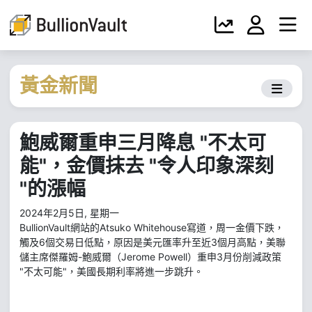
黃金新聞
鮑威爾重申三月降息 "不太可
能"，金價抹去 "令人印象深刻
"的漲幅
2024年2月5日, 星期一
BullionVault網站的Atsuko Whitehouse寫道，周一金價下跌，
觸及6個交易日低點，原因是美元匯率升至近3個月高點，美聯
儲主席傑羅姆-鮑威爾（Jerome Powell）重申3月份削減政策
"不太可能"，美國長期利率將進一步跳升。