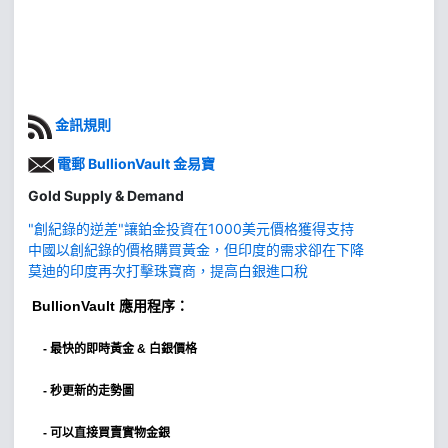
金訊規則
電郵 BullionVault 金易寶
Gold Supply & Demand
"創紀錄的逆差"讓鉑金投資在1000美元價格獲得支持
中國以創紀錄的價格購買黃金，但印度的需求卻在下降
莫迪的印度再次打擊珠寶商，提高白銀進口稅
BullionVault
應用程序：
-
最快的即時黃金 & 白銀價格
- 秒更新的走勢圖
- 可以直接買賣實物金銀