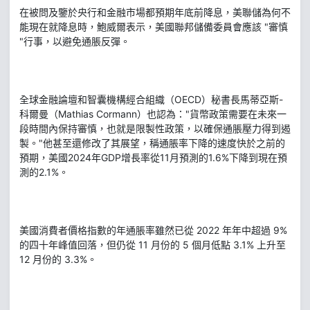
在被問及鑒於央行和金融市場都預期年底前降息，美聯儲為何不
能現在就降息時，鮑威爾表示，美國聯邦儲備委員會應該 "審慎
"行事，以避免通脹反彈。
全球金融論壇和智囊機構經合組織（OECD）秘書長馬蒂亞斯-
科爾曼（Mathias Cormann）也認為："貨幣政策需要在未來一
段時間內保持審慎，也就是限製性政策，以確保通脹壓力得到遏
製。"他甚至還修改了其展望，稱通脹率下降的速度快於之前的
預期，美國2024年GDP增長率從11月預測的1.6%下降到現在預
測的2.1%。
美國消費者價格指數的年通脹率雖然已從 2022 年年中超過 9%
的四十年峰值回落，但仍從 11 月份的 5 個月低點 3.1% 上升至
12 月份的 3.3%。