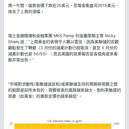
周一午間，倫敦金價下跌近25美元，至每金衡盎司2015美元，
抹去了上周的漲幅。
瑞士金銀精煉和金融集團 MKS Pamp 的金屬策略主管 Nicky
Shiels 說："上周黃金的表現令人難以置信，因為美聯儲的宏觀
觀點發生了轉變（3 月份的減產計劃已經取消，甚至 5 月份的
減產計劃也是 50/50），而且美國的就業報告從各個角度來看
都非常出色。”
"市場對流動性/美聯儲減息和/或美聯儲支持的預期與現實之間
的脫節是前所未有的，現實檢查的風險越來越大，對利率敏感的
資產（如黃金）的重新定價也越來越低"。