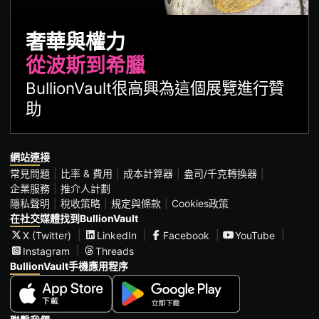
奢華與權力
從波斯到希臘
BullionVault很高興為這個展覽進行贊
助
網站連接
常見問題
比率 & 費用
成本計算器
盎司/千克轉換器
企業服務
推介人計劃
隱私聲明
稅收策略
規定與條款
Cookies政策
在社交媒體找到BullionVault
X (Twitter)
LinkedIn
Facebook
YouTube
Instagram
Threads
BullionVault手機應用程序