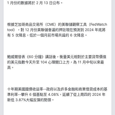
1 月份的數據將於 2 月 13 日公布。
根據芝加哥商品交易所（CME）的美聯儲觀察工具（FedWatch
tool），對 12 月份美聯儲會議的押註現在預測到 2024 年底將
有 5 次降息，低於一個月前市場共識的 6 次降息。
鮑威爾發表《60 分鐘》講話後，衡量美元相對於主要貨幣價值
的美元指數今天升至 104 心理關口上方，為 11 月中旬以來最
高。
十年期美國國債收益率--政府以及許多金融和商業借貸成本的基
準利率--攀升 6 個基點至 4.08%，延續了從上周四的 2024 年
新低 3.87%大幅反彈的勢頭。