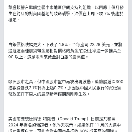
華盛頓誓言繼續空襲中東地區伊朗支持的組織，以回應上個月發
生在約旦的對美國基地的致命襲擊，油價在上周下跌 7% 後趨於
穩定。
白銀價格跌幅更大，下跌了 1.8%，至每盎司 22.28 美元，並將
追蹤這兩種前貨幣金屬相對價格的黃金/白銀比率進一步推高至
90 以上，這是兩周來黃金對白銀的最高值。
歐洲股市走高，但中國股市盤中再次出現波動，藍籌股滬深300
指數從暴跌2.1%轉為上漲0.7%，原因是中國人民銀行的寬松貨
幣政策在下周末的農歷新年假期前剛剛生效。
美國前總統唐納德-特朗普（Donald Trump）目前是共和黨
2024 年提名的領跑者，他昨天表示，如果他在 11 月的大選中
成功重返白宮，可能會對中國商品征收 60% 或更高的關稅。