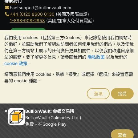
聯繫我們
hantsupport@bullionvault.com
+44 (0)20 8600 0130
(英國及國際電話)
1-888-908-2858
(美國/加拿大免付費電話)
點擊通話
我們使用 cookies（包括第三方Cookies）來記錄您使用我們網站時
辦公時間:
的偏好，並幫助我們了解網站訪問者如何使用我們的網站，以及使我
9am to 8:30pm (英國時間), 周一至周五
們在第三方網站上展示的任何廣告更具相關性，以便我們改進自身網
Galmarley Ltd T/A BullionVault
站的服務。要了解更多信息，請參閱我們的
隱私政策
以及我們的
3 Shortlands (7th Floor)
cookie 政策
。
Hammersmith
請同意我們使用 cookies，點擊『接受』或選擇『選項』來設置您需
London
要的 cookie 種類。
W6 8DA
United Kingdom
選項
接受
請注意:
貴金屬的價值可能下跌也可能上漲。歷史趨勢不能保證未來
的價格走勢。BullionVault 網站及其任何通訊中的任何內容均不構成
投資建議。您應該考慮尋求專業建議，以確定投資並持有金條是否適
BullionVault: 金銀交易所
合您。
BullionVault (Galmarley Ltd.)
Galmarley Ltd，以 BullionVault 名義進行交易，在英格蘭和威爾斯
免費 - 在Google Play
註冊，註冊號碼：4943684
BullionVault Ltd © 2026
查看