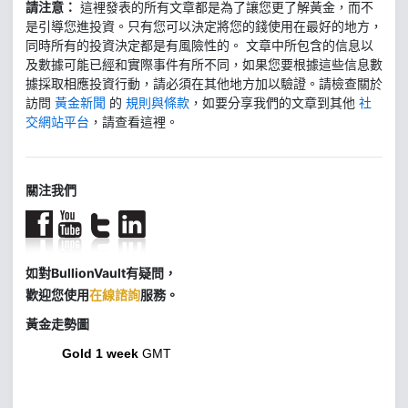
請注意：
這裡發表的所有文章都是為了讓您更了解黃金，而不
是引導您進投資。只有您可以決定將您的錢使用在最好的地方，
同時所有的投資決定都是有風險性的。 文章中所包含的信息以
及數據可能已經和實際事件有所不同，如果您要根據這些信息數
據採取相應投資行動，請必須在其他地方加以驗證。請檢查關於
訪問
黃金新聞
的
規則與條款
，如要分享我們的文章到其他
社
交網站平台
，請查看這裡。
關注我們
如對BullionVault有疑問，
歡迎您使用
在線諮詢
服務。
黃金走勢圖
Gold 1 week
GMT