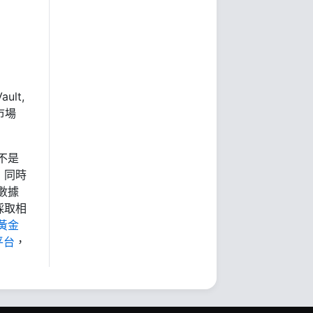
ult,
市場
不是
，同時
數據
採取相
黃金
平台
，