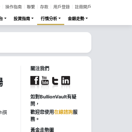
計
操作指南
聯繫
存款
用戶登錄
註冊開戶
台
投資指南
行情分析
金銀走勢
關注我們
場
如對BullionVault有疑
問，
歡迎您使用
在線諮詢
服
sh撰
務。
黃金走勢圖