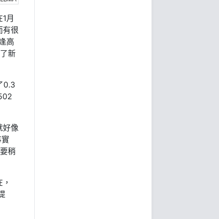
1月
而有很
逢高
引了新
0.3
02
就好像
事實
值要稍
在，
提