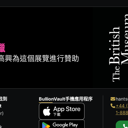
臘
ult很高興為這個展覽進行贊助
找到
BullionVault手機應用程序
hants
t
+44 (
1-88
r)
k