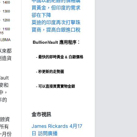
中國以創紀錄的價格購
買黃金，但印度的需求
卻在下降
莫迪的印度再次打擊珠
寶商，提高白銀進口稅
BullionVault
應用程序：
以來都
-
最快的即時黃金 & 白銀價格
創造貨
- 秒更新的走勢圖
ult
麥和
- 可以直接買賣實物金銀
中，
年的
金市視訊
英鎊資
James Rickards 4月17
是所有
日 訪問廣播
一月份