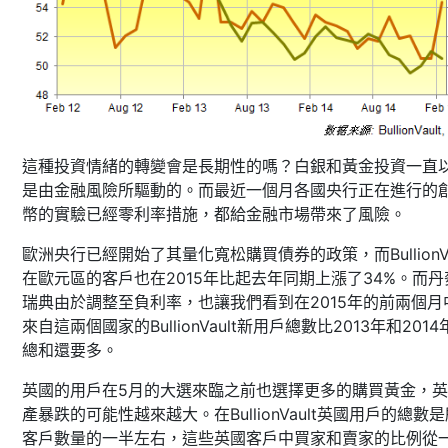
這種投資情緒的轉變會是長期性的嗎？白銀和黃金投資一直
是由金融風險所驅動的。而最近一個月各國央行正在進行的
幣的實驗已經零利率措施，都給金融市場帶來了風險。
歐洲央行已經開始了其量化寬松購買債券的政策，而BullionVa
在歐元區的客戶也在2015年比起去年同期上漲了34%。而丹
瑞典由於調整至負利率，也讓我們看到在2015年的前兩個月
來自這兩個國家的BullionVault新用戶總數比2013年和2014
總和還要多。
英國的用戶在5月的大選來臨之前也選擇更多的購買黃金，
產暴跌的可能性越來越大。在BullionVault英國用戶的總數
客戶數量的一半左右，這些英國客戶中買家和賣家的比例從