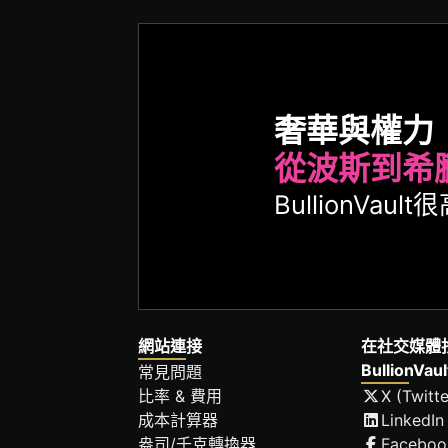
奢華與權力
從波斯到希
BullionVa
網站連接
在社交媒體
BullionVaul
常見問題
比率 & 費用
X (Twitte
成本計算器
LinkedIn
盎司/千克轉換器
Faceboo