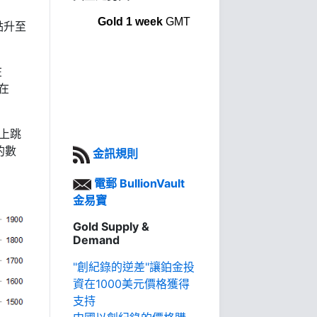
Gold 1 week
GMT
點升至
在
在
5上跳
的數
金訊規則
電郵 BullionVault
金易寶
Gold Supply &
Demand
"創紀錄的逆差"讓鉑金投
資在1000美元價格獲得
支持