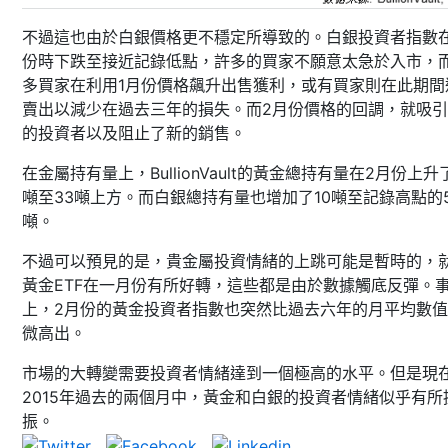
不過這也由於白銀價格更不穩定所導致的。白銀投資者指數在
份時下跌至接近記錄低點，許多的買家不願意太急於入市，
多買家在利用1月份價格飆升出售獲利，或有買家則在此期間
賣出以減少在過去三年的損失。而2月份價格的回調，就吸
的投資者以及阻止了新的銷售。
在金屬持有量上，BullionVault的黃金總持有量在2月份上升了
噸至33噸上方。而白銀總持有量也增加了10噸至記錄高點的5
噸。
不過可以預見的是，貴金屬投資情緒的上跳可能是暫時的，
黃金ETF在一月份有所好轉，這些都是由於數據觸底反彈。
上，2月份的黃金投資者指數也突然比過去六年的月平均數
微高出。
市場的大轉變需要投資者情緒達到一個極高的水平。但是現
2015年過去的兩個月中，黃金和白銀的投資者情緒似乎有所
振。