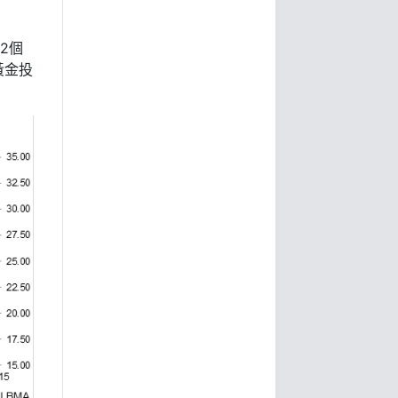
2個
黃金投