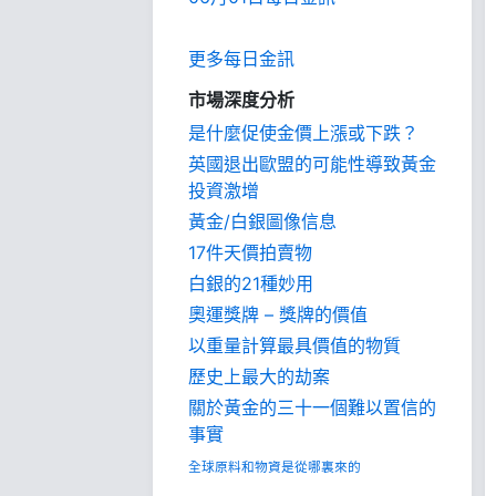
更多每日金訊
市場深度分析
是什麼促使金價上漲或下跌？
英國退出歐盟的可能性導致黃金
投資激增
黃金/白銀圖像信息
17件天價拍賣物
白銀的21種妙用
奧運獎牌 – 獎牌的價值
以重量計算最具價值的物質
歷史上最大的劫案
關於黃金的三十一個難以置信的
事實
全球原料和物資是從哪裏來的