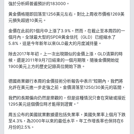
強於分析師普遍預計的183000。
黃金價格隨即回落至1256美元左右，對比上周收市價格1269美
元損失超過10美元。
金價在此前的1個月中上漲了3.9%。然而，在截止至本周四的一
個月內，全球最大型的SPDR黃金信托（GLD）已經縮水了
5.8%，這是今年新年以來GLD最大的月度減持量。
除去2017年年初，上一次出現類似的金價上漲，GLD清算的時
候，還是2011年9月7日結束的一個月期限，隨後金價開始從
1900美元上方的歷史記錄高位開始下跌。
德國商業銀行本周的金價技術分析報告中表示“短期內，我們將
允許在美元進一步走強之前。金價滑落至1250/30美元的區間，
我們的長期偏向仍然是樂觀的，但是這種情況只會在突破或接近
1295美元這個價位時才能得到證實。”
周五公布的美國就業數據還包括失業率，美國失業率上個月下跌
至4.3%，為2000年以來的最低水平。年工作增長率也保持在6
月份的2.5%。