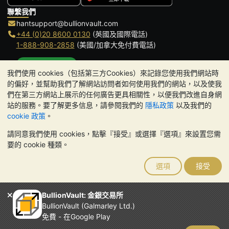
聯繫我們
hantsupport@bullionvault.com
+44 (0)20 8600 0130
(英國及國際電話)
1-888-908-2858
(美國/加拿大免付費電話)
點擊通話
我們使用 cookies（包括第三方Cookies）來記錄您使用我們網站時
辦公時間:
的偏好，並幫助我們了解網站訪問者如何使用我們的網站，以及使我
9am to 8:30pm (英國時間), 周一至周五
們在第三方網站上展示的任何廣告更具相關性，以便我們改進自身網
Galmarley Ltd T/A BullionVault
站的服務。要了解更多信息，請參閱我們的
隱私政策
以及我們的
3 Shortlands (7th Floor)
cookie 政策
。
Hammersmith
請同意我們使用 cookies，點擊『接受』或選擇『選項』來設置您需
London
要的 cookie 種類。
W6 8DA
United Kingdom
選項
接受
請注意:
貴金屬的價值可能下跌也可能上漲。歷史趨勢不能保證未來
的價格走勢。BullionVault 網站及其任何通訊中的任何內容均不構成
投資建議。您應該考慮尋求專業建議，以確定投資並持有金條是否適
BullionVault: 金銀交易所
合您。
BullionVault (Galmarley Ltd.)
Galmarley Ltd，以 BullionVault 名義進行交易，在英格蘭和威爾斯
免費 - 在Google Play
註冊，註冊號碼：4943684