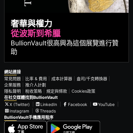
奢華與權力
從波斯到希臘
BullionVault很高興為這個展覽進行贊
助
網站連接
常見問題
比率 & 費用
成本計算器
盎司/千克轉換器
企業服務
推介人計劃
隱私聲明
稅收策略
規定與條款
Cookies政策
在社交媒體找到BullionVault
X (Twitter)
LinkedIn
Facebook
YouTube
Instagram
Threads
BullionVault手機應用程序