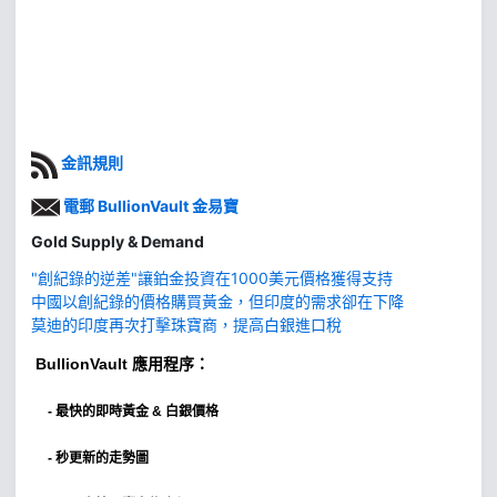
金訊規則
電郵 BullionVault 金易寶
Gold Supply & Demand
"創紀錄的逆差"讓鉑金投資在1000美元價格獲得支持
中國以創紀錄的價格購買黃金，但印度的需求卻在下降
莫迪的印度再次打擊珠寶商，提高白銀進口稅
BullionVault
應用程序：
-
最快的即時黃金 & 白銀價格
- 秒更新的走勢圖