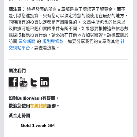
請注意：
這裡發表的所有文章都是為了讓您更了解黃金，而不
是引導您進投資。只有您可以決定將您的錢使用在最好的地方，
同時所有的投資決定都是有風險性的。 文章中所包含的信息以
及數據可能已經和實際事件有所不同，如果您要根據這些信息數
據採取相應投資行動，請必須在其他地方加以驗證。請檢查關於
訪問
黃金新聞
的
規則與條款
，如要分享我們的文章到其他
社
交網站平台
，請查看這裡。
關注我們
如對BullionVault有疑問，
歡迎您使用
在線諮詢
服務。
黃金走勢圖
Gold 1 week
GMT