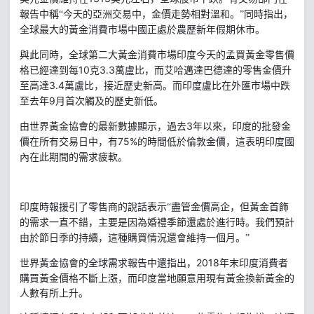
報告中稱“今天的亞洲交易中，金價走勢相對溫和。”同時指出，
全球最大的黃金消費市場中國正處於農歷新年假期休市。
與此同時，全球第二大黃金消費市場印度今天的孟買黃金零售價
10
3.3
格已經達到每
克
萬盧比，而艾哈邁達巴德達的零售金價升
3.4
至高達
萬盧比，接近歷史新高。而印度盧比在外匯市場中跌
9
至去年
月首次觸及的歷史新低。
3
由世界黃金協會的最新數據顯示，過去
年以來，印度的批發金
75%
價在所有交易日中，有
的時間低於倫敦金價，這表明印度國
內在此期間的需求疲軟。
印度時報援引了零售商的說話表示“盡管金價高企，但黃金首飾
的需求一直不錯，主要是因為婚禮季節還處於進行時。我們預計
由於節日季的持續，這種購買情況還會維持一個月。”
2018
年末印度消費者
世界黃金協會的全球需求報告中還指出，
購買黃金價格不斷上漲，而印度當地願意用現有黃金換新黃金的
人數有所上升。