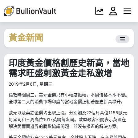
黃金新聞
印度黃金價格創歷史新高，當地
需求旺盛刺激黃金走私激增
2019年2月6日, 星期三
倫敦時間周三，美元金價只有小幅度振幅，本周價格基本不變。
全球第二大的消費市場印度的當地金價正朝著歷史新高攀升。
22
個月高位
1155
歐元以及英鎊金價均出現上漲，分別觸及
歐元
1017
每盎司和三周高位
英鎊每盎司。歐盟政客公開表示英國在
解決愛爾蘭邊界的脫歐協議問題上並沒有接近的解決方案。
1313
美元金價維持在
美元左右，全球股市下跌。有交易部門在