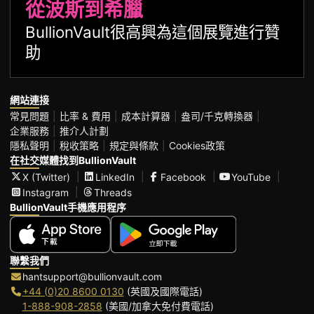
從波斯到希臘
BullionVault很高興為這個展覽進行贊
助
網站連接
常見問題
比率 & 費用
成本計算器
盎司/千克轉換器
企業服務
推介人計劃
隱私聲明
稅收策略
規定與條款
Cookies政策
在社交媒體找到BullionVault
X (Twitter)
LinkedIn
Facebook
YouTube
Instagram
Threads
BullionVault手機應用程序
聯繫我們
hantsupport@bullionvault.com
+44 (0)20 8600 0130
(英國及國際電話)
1-888-908-2858
(美國/加拿大免付費電話)