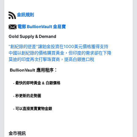
金訊規則
電郵 BullionVault 金易寶
Gold Supply & Demand
"創紀錄的逆差"讓鉑金投資在1000美元價格獲得支持
中國以創紀錄的價格購買黃金，但印度的需求卻在下降
莫迪的印度再次打擊珠寶商，提高白銀進口稅
BullionVault
應用程序：
-
最快的即時黃金 & 白銀價格
- 秒更新的走勢圖
- 可以直接買賣實物金銀
金市視訊