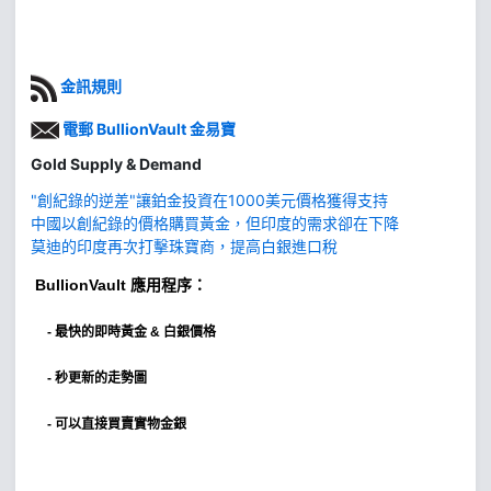
金訊規則
電郵 BullionVault 金易寶
Gold Supply & Demand
"創紀錄的逆差"讓鉑金投資在1000美元價格獲得支持
中國以創紀錄的價格購買黃金，但印度的需求卻在下降
莫迪的印度再次打擊珠寶商，提高白銀進口稅
BullionVault
應用程序：
-
最快的即時黃金 & 白銀價格
- 秒更新的走勢圖
- 可以直接買賣實物金銀