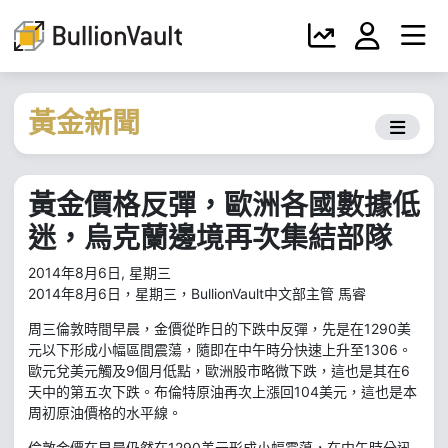
黃金新聞
黃金價格反彈，歐洲各國數據低
迷，烏克蘭邊境再次集結部隊
2014年8月6日, 星期三
2014年8月6日，星期三，BullionVault中文部主管 馬睿
周三倫敦時間早晨，金價從昨日的下跌中反彈，先是在1290美
元以下形成小幅區間震蕩，隨即在中午時分快速上升至1306。
歐元兌美元觸及9個月低點，歐洲股市略微下跌，這也是其在6
天中的第五次下跌。布倫特原油再次上漲回104美元，這也是本
周初原油價格的水平線。
倫敦金價在早晨仍然在1290美元形成小幅震蕩，在中午時分迅