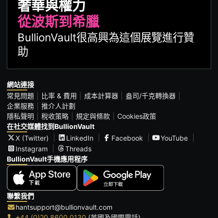
奢華與權力
從波斯到希臘
BullionVault很高興為這個展覽進行贊
助
網站連接
常見問題
比率 & 費用
成本計算器
盎司/千克轉換器
企業服務
推介人計劃
隱私聲明
稅收策略
規定與條款
Cookies政策
在社交媒體找到BullionVault
X (Twitter)
LinkedIn
Facebook
YouTube
Instagram
Threads
BullionVault手機應用程序
聯繫我們
hantsupport@bullionvault.com
+44 (0)20 8600 0130
(英國及國際電話)