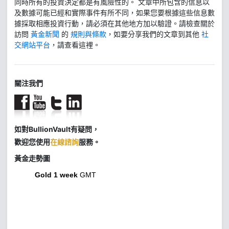
同時所有的投資決定都是有風險性的。 文章中所包含的信息以
及數據可能已經和實際事件有所不同，如果您要根據這些信息數
據採取相應投資行動，請必須在其他地方加以驗證。請檢查關於
訪問
黃金新聞
的
規則與條款
，如要分享我們的文章到其他
社
交網站平台
，請查看這裡。
關注我們
如對BullionVault有疑問，
歡迎您使用
在線諮詢
服務。
黃金走勢圖
Gold 1 week
GMT