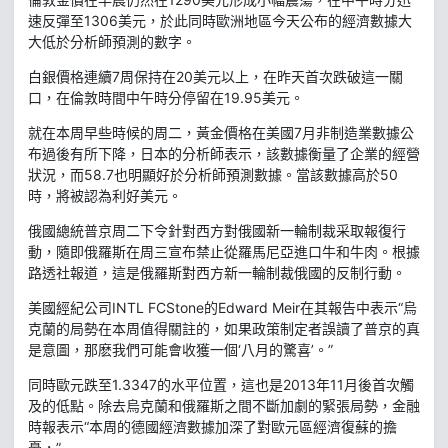
速反彈至1306美元，於此同時歐洲地區今天公布的經濟數據大
大低於分析師預測的數字。
白銀價格連續7周保持在20美元以上，在昨天首次跌破這一關
口，在倫敦時間中午時分停留在19.95美元。
就在本周早些時候的周二，黃金價格在美國7月非制造業數據公
布過後有所下降，日本的分析師表示，該數據衡量了企業的經營
狀況，而58.7也明顯好於分析師預測數據。當該數據高於50
時，將被認為利好美元。
俄國總統普京周二下令針對西方對俄國新一輪制裁采取報復行
動，隨即俄羅斯在周三宣布禁止從羅馬尼亞進口牛和牛肉。根據
路透社報道，這是俄羅斯對西方新一輪制裁俄國的反制行動。
美國經紀公司INTL FCStone的Edward Meir在其報告中表示“烏
克蘭的局勢在本周值得關註的，如果政策制定者誤讀了普京的真
是意圖，那麽我們可能會收獲一個‘八月的驚喜’。”
同時歐元跌至1.3347的水平位置，這也是2013年11月後首次觸
及的低點。除去烏克蘭和俄羅斯之間不斷加劇的緊張局勢，金融
時報表示“本周的德國經濟數據加深了對歐元區經濟復蘇的擔
憂，”