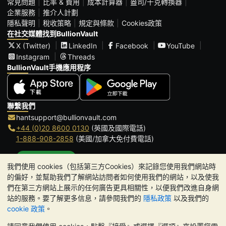
常見問題
比率 & 費用
成本計算器
盎司/千克轉換器
企業服務
推介人計劃
隱私聲明
稅收策略
規定與條款
Cookies政策
在社交媒體找到BullionVault
X (Twitter)
LinkedIn
Facebook
YouTube
Instagram
Threads
BullionVault手機應用程序
聯繫我們
hantsupport@bullionvault.com
+44 (0)20 8600 0130
(英國及國際電話)
1-888-908-2858
(美國/加拿大免付費電話)
點擊通話
我們使用 cookies（包括第三方Cookies）來記錄您使用我們網站時
辦公時間:
的偏好，並幫助我們了解網站訪問者如何使用我們的網站，以及使我
9am to 8:30pm (英國時間), 周一至周五
們在第三方網站上展示的任何廣告更具相關性，以便我們改進自身網
Galmarley Ltd T/A BullionVault
站的服務。要了解更多信息，請參閱我們的
隱私政策
以及我們的
3 Shortlands (7th Floor)
cookie 政策
。
Hammersmith