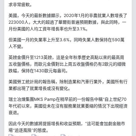
求非常疲軟。
2020
1
月的非農就業人數增長了
美國，今天的最新數據顯示，
年
223000
人，大大的超過了華爾街普遍預期數據，與此同時，一
3.1%
月份美國的人均工資年增長率也升至
。
3.6%
590
但美國一月的失業率上升至
，同時失業人數保持在
萬
人不變。
1213
英鎊金價升至
英鎊，這是全年秋季歷史高點以來的最高周
2
五收盤價格，而歐元金價對比上周五收盤價格仍有
歐元的細微
1430
跌幅，保持在
歐元每盎司。
美國勞工統計局的報告稱，除制造業和汽車行業外，美國所有行
業都出現了就業增長或沒有變化。
MKS Pamp
70
瑞士冶煉集團
在稍早前的一份報告中稱“自上世紀
年代初以來，美國從未在沒有服務業就業萎縮的情況下出現經濟
衰退。
因此今天的數據將提振增長和收益預期，”這可能會加劇金融市
場“追逐風險”的態度。