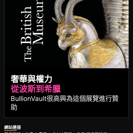
奢華與權力
從波斯到希臘
BullionVault很高興為這個展覽進行贊
助
網站連接