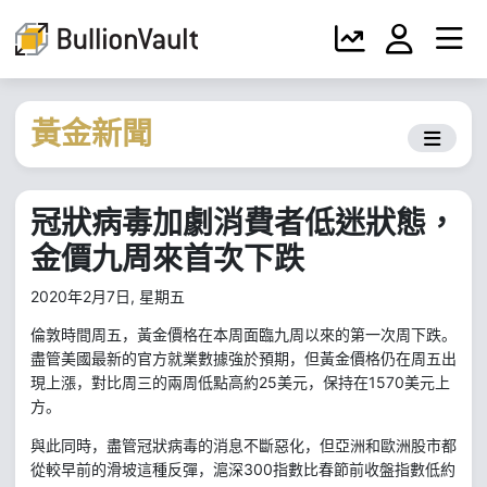
黃金新聞
冠狀病毒加劇消費者低迷狀態，
金價九周來首次下跌
2020年2月7日, 星期五
倫敦時間周五，黃金價格在本周面臨九周以來的第一次周下跌。
盡管美國最新的官方就業數據強於預期，但黃金價格仍在周五出
25
1570
現上漲，對比周三的兩周低點高約
美元，保持在
美元上
方。
與此同時，盡管冠狀病毒的消息不斷惡化，但亞洲和歐洲股市都
300
從較早前的滑坡這種反彈，滬深
指數比春節前收盤指數低約