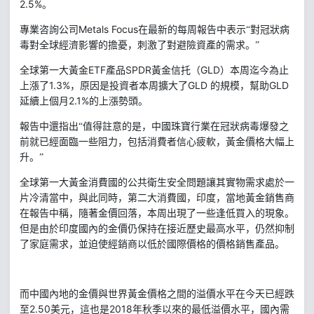
2.5%
。
Metals Focus
專業咨詢公司
在最新的每周報告中表示“對冠狀病
毒對全球經濟影響的擔憂，刺激了對避險資產的需求。”
ETF
SPDR
GLD
全球第一大黃金
產品
黃金信托（
）本周迄今為止
1.3%
GLD
GLD
上漲了
，原因是投資者本周擴大了
的規模，幫助
2.1%
延續上個月
的上漲勢頭。
報告中還指出“值得註意的是，中國珠寶行業在冠狀病毒爆發之
前就已經面臨一些阻力，包括消費者信心疲軟，黃金價格大幅上
升。”
全球第一大黃金消費國的公共衛生安全問題讓其實物需求處於一
片冷清當中，與此同時，第二大消費國，印度，當地黃金銷售商
在報告中稱，隨著金價回落，本周出現了一些逢低買入的現象。
但是由於印度國內的金價仍保持在接近歷史最高水平，仍然抑制
了家庭需求，並迫使經銷商以低於國際價格的價格銷售產品。
而中國內地的金價與世界黃金價格之間的溢價水平在今天已經跌
2.50
2018
至
美元，這也是
年秋季以來的最低溢價水平，國內需