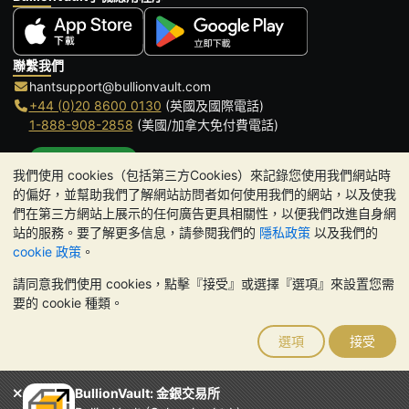
聯繫我們
hantsupport@bullionvault.com
+44 (0)20 8600 0130
(英國及國際電話)
1-888-908-2858
(美國/加拿大免付費電話)
點擊通話
我們使用 cookies（包括第三方Cookies）來記錄您使用我們網站時
辦公時間:
的偏好，並幫助我們了解網站訪問者如何使用我們的網站，以及使我
9am to 8:30pm (英國時間), 周一至周五
們在第三方網站上展示的任何廣告更具相關性，以便我們改進自身網
Galmarley Ltd T/A BullionVault
站的服務。要了解更多信息，請參閱我們的
隱私政策
以及我們的
3 Shortlands (7th Floor)
cookie 政策
。
Hammersmith
請同意我們使用 cookies，點擊『接受』或選擇『選項』來設置您需
London
要的 cookie 種類。
W6 8DA
United Kingdom
選項
接受
請注意:
貴金屬的價值可能下跌也可能上漲。歷史趨勢不能保證未來
的價格走勢。BullionVault 網站及其任何通訊中的任何內容均不構成
投資建議。您應該考慮尋求專業建議，以確定投資並持有金條是否適
BullionVault: 金銀交易所
合您。