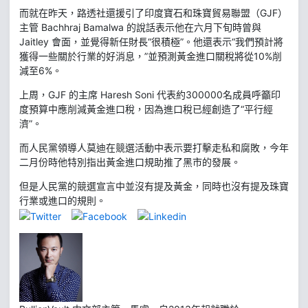
而就在昨天，路透社還援引了印度寶石和珠寶貿易聯盟（GJF）
主管 Bachhraj Bamalwa 的說話表示他在六月下旬時曾與
Jaitley 會面，並覺得新任財長“很積極”。他還表示“我們預計將
獲得一些關於行業的好消息，”並預測黃金進口關稅將從10%削
減至6%。
上周，GJF 的主席 Haresh Soni 代表約300000名成員呼籲印
度預算中應削減黃金進口稅，因為進口稅已經創造了“平行經
濟”。
而人民黨領導人莫迪在競選活動中表示要打擊走私和腐敗，今年
二月份時他特別指出黃金進口規助推了黑市的發展。
但是人民黨的競選宣言中並沒有提及黃金，同時也沒有提及珠寶
行業或進口的規則。