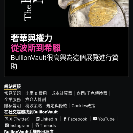
奢華與權力
從波斯到希臘
BullionVault很高興為這個展覽進行贊
助
網站連接
常見問題
比率 & 費用
成本計算器
盎司/千克轉換器
企業服務
推介人計劃
隱私聲明
稅收策略
規定與條款
Cookies政策
在社交媒體找到BullionVault
X (Twitter)
LinkedIn
Facebook
YouTube
Instagram
Threads
BullionVault手機應用程序