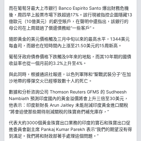
而在葡萄牙最大上市銀行 Banco Espirito Santo 爆出財務危機
後，周四早上股票市場下跌超過17%。該行現被指控企圖隱藏13
億歐元（10億美元）的虧空賬戶，在聲明中還指出，該銀行的
母公司在上周錯過了償還債務給“一些客戶”。
隨即黃金的美元價格觸及三月中旬以來的最高水平，1344美元
每盎司，而銀也在短時間內上漲至21.50美元的15周新高。
葡萄牙政府債券價格下跌觸及9年來的地點，而其10年期的國債
收益率也從一個月前的3.2%上升至4%。
與此同時，根據通訊社報道，以色列軍隊和“聖戰武裝分子”在加
沙地帶的導彈交火已經導致數十人的死亡。
數據和分析咨詢公司 Thomson Reuters GFMS 的 Sudheesh
Nambiath 預測印度國內的黃金溢價將會上升三倍至30美元，
他表示：印度新財長 Arun Jaitley 未能削減印度黃金進口關稅
“將會迫使那些期待削減關稅的珠寶商們補充庫存，”
代表大約3000個黃金珠寶出口業務的印度的寶石和珠寶出口促
進委員會副主席 Pankaj Kumar Parekh 表示“我們的期望沒有得
到滿足。我們將和財政部著手處理這個問題。”