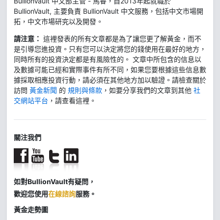
BullionVault 中文部主管 - 馬睿，自2013年起就職於
BullionVault, 主要負責 BullionVault 中文服務，包括中文市場開
拓，中文市場研究以及開發。
請注意：
這裡發表的所有文章都是為了讓您更了解黃金，而不
是引導您進投資。只有您可以決定將您的錢使用在最好的地方，
同時所有的投資決定都是有風險性的。 文章中所包含的信息以
及數據可能已經和實際事件有所不同，如果您要根據這些信息數
據採取相應投資行動，請必須在其他地方加以驗證。請檢查關於
訪問
黃金新聞
的
規則與條款
，如要分享我們的文章到其他
社
交網站平台
，請查看這裡。
關注我們
如對BullionVault有疑問，
歡迎您使用
在線諮詢
服務。
黃金走勢圖