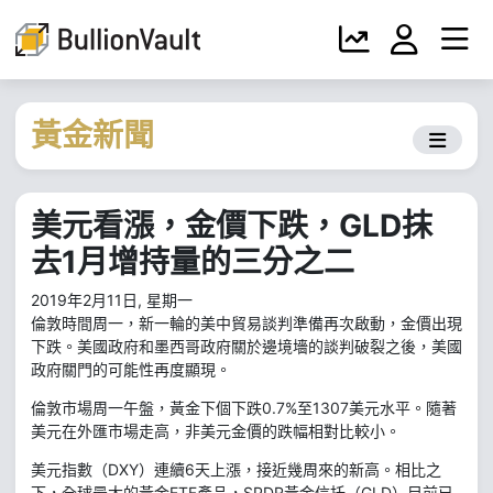
黃金新聞
美元看漲，金價下跌，GLD抹
去1月增持量的三分之二
2019年2月11日, 星期一
倫敦時間周一，新一輪的美中貿易談判準備再次啟動，金價出現
下跌。美國政府和墨西哥政府關於邊境墻的談判破裂之後，美國
政府關門的可能性再度顯現。
倫敦市場周一午盤，黃金下個下跌0.7%至1307美元水平。隨著
美元在外匯市場走高，非美元金價的跌幅相對比較小。
美元指數（DXY）連續6天上漲，接近幾周來的新高。相比之
下，全球最大的黃金ETF產品，SPDR黃金信托（GLD）目前已