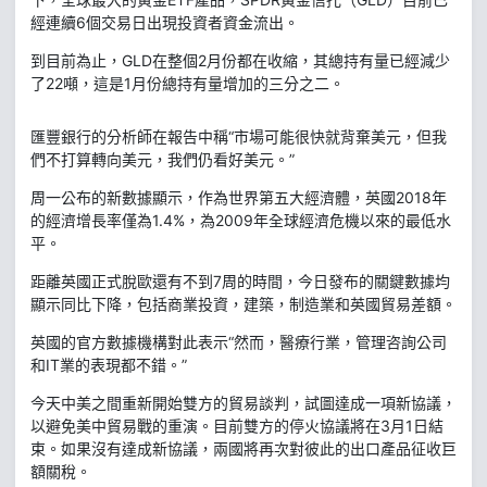
經連續6個交易日出現投資者資金流出。
到目前為止，GLD在整個2月份都在收縮，其總持有量已經減少
了22噸，這是1月份總持有量增加的三分之二。
匯豐銀行的分析師在報告中稱“市場可能很快就背棄美元，但我
們不打算轉向美元，我們仍看好美元。”
周一公布的新數據顯示，作為世界第五大經濟體，英國2018年
的經濟增長率僅為1.4%，為2009年全球經濟危機以來的最低水
平。
距離英國正式脫歐還有不到7周的時間，今日發布的關鍵數據均
顯示同比下降，包括商業投資，建築，制造業和英國貿易差額。
英國的官方數據機構對此表示“然而，醫療行業，管理咨詢公司
和IT業的表現都不錯。”
今天中美之間重新開始雙方的貿易談判，試圖達成一項新協議，
以避免美中貿易戰的重演。目前雙方的停火協議將在3月1日結
束。如果沒有達成新協議，兩國將再次對彼此的出口產品征收巨
額關稅。