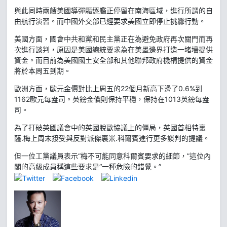
與此同時兩艘美國導彈驅逐艦正停留在南海區域，進行所謂的自
由航行演習。而中國外交部已經要求美國立即停止挑釁行動。
美國方面，國會中共和黨和民主黨正在為避免政府再次關門而再
次進行談判，原因是美國總統要求為在美墨邊界打造一堵墻提供
資金。而目前為美國國土安全部和其他聯邦政府機構提供的資金
將於本周五到期。
歐洲方面，歐元金價對比上周五的22個月新高下滑了0.6%到
1162歐元每盎司。英鎊金價則保持平穩，保持在1013英鎊每盎
司。
為了打破英國議會中的英國脫歐協議上的僵局，英國首相特裏
薩.梅上周末接受與反對派傑裏米.科爾賓進行更多談判的提議。
但一位工黨議員表示“梅不可能同意科爾賓要求的細節，”這位內
閣的高級成員稱這些要求是“一種危險的錯覺。”