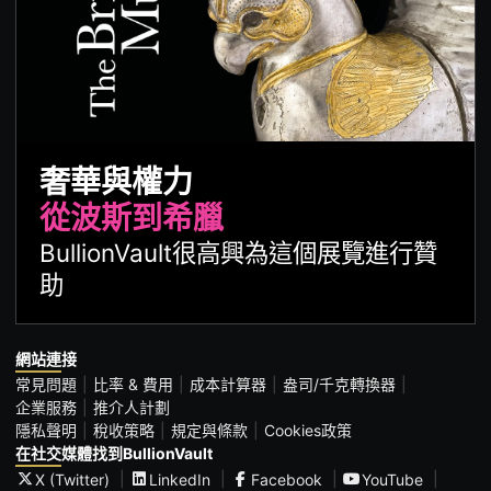
奢華與權力
從波斯到希臘
BullionVault很高興為這個展覽進行贊
助
網站連接
常見問題
比率 & 費用
成本計算器
盎司/千克轉換器
企業服務
推介人計劃
隱私聲明
稅收策略
規定與條款
Cookies政策
在社交媒體找到BullionVault
X (Twitter)
LinkedIn
Facebook
YouTube