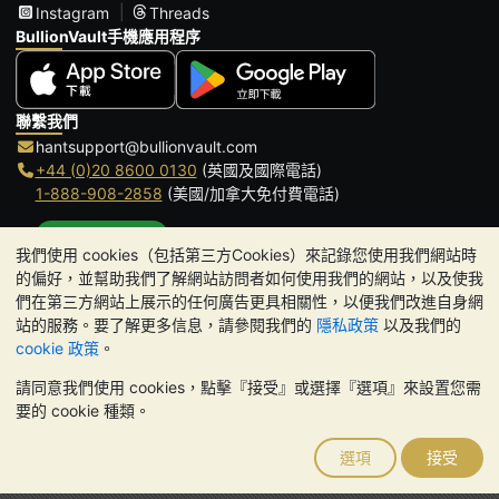
Instagram
Threads
BullionVault手機應用程序
聯繫我們
hantsupport@bullionvault.com
+44 (0)20 8600 0130
(英國及國際電話)
1-888-908-2858
(美國/加拿大免付費電話)
點擊通話
我們使用 cookies（包括第三方Cookies）來記錄您使用我們網站時
辦公時間:
的偏好，並幫助我們了解網站訪問者如何使用我們的網站，以及使我
9am to 8:30pm (英國時間), 周一至周五
們在第三方網站上展示的任何廣告更具相關性，以便我們改進自身網
Galmarley Ltd T/A BullionVault
站的服務。要了解更多信息，請參閱我們的
隱私政策
以及我們的
3 Shortlands (7th Floor)
cookie 政策
。
Hammersmith
請同意我們使用 cookies，點擊『接受』或選擇『選項』來設置您需
London
要的 cookie 種類。
W6 8DA
United Kingdom
選項
接受
請注意:
貴金屬的價值可能下跌也可能上漲。歷史趨勢不能保證未來
的價格走勢。BullionVault 網站及其任何通訊中的任何內容均不構成