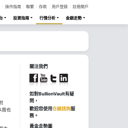
計
操作指南
聯繫
存款
用戶登錄
註冊開戶
台
投資指南
行情分析
金銀走勢
，
關注我們
如對BullionVault有疑
問，
附
歡迎您使用
在線諮詢
服
本周也
務。
黃金走勢圖