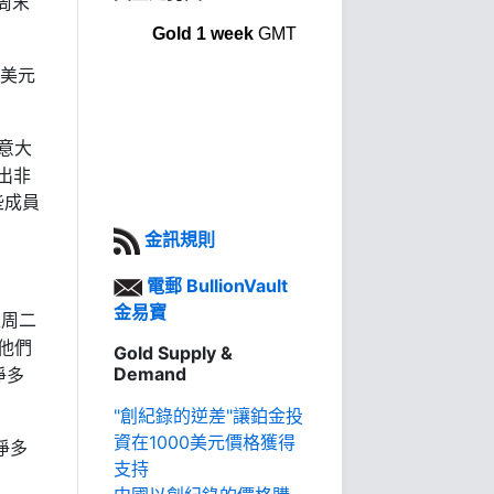
周末
Gold 1 week
GMT
美元
。
意大
出非
些成員
金訊規則
電郵 BullionVault
金易寶
上周二
他們
Gold Supply &
Demand
凈多
"創紀錄的逆差"讓鉑金投
資在1000美元價格獲得
凈多
支持