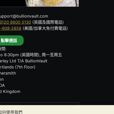
upport@bullionvault.com
0)20 8600 0130
(英國及國際電話)
8-908-2858
(美國/加拿大免付費電話)
點擊通話
間:
to 8:30pm (英國時間), 周一至周五
rley Ltd T/A BullionVault
rtlands (7th Floor)
ersmith
on
DA
ed Kingdom
其任何通訊中的任何內容均不構成投資建議。您
者如何使用我們