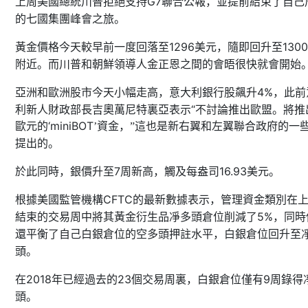
G7
上周美國總統川普拒絕支持
聯合公報，並提前結束了自己
的七國集團峰會之旅。
1296
1300
黃金價格今天較早前一度回落至
美元，隨即回升至
附近。而川普和朝鮮領導人金正恩之間的會晤很快就會開始
4%
，此前
亞洲和歐洲股市今天小幅走高，意大利銀行股飆升
利新人財政部長吉奧萬尼特裏亞表示“不討論推出歐盟。將推
歐元的‘
miniBOT
’資金，”這也是新右翼和左翼聯合政府的一
提出的。
7
16.93
於此同時，銀價升至
周新高，觸及每盎司
美元。
CFTC
根據美國監管機構
的最新數據表示，管理資金類別在
5%
結束的交易周中將其黃金衍生品凈多頭倉位削減了
，同時
還平衡了自己白銀倉位的空多頭押註水平，白銀倉位回升至
頭。
2018
23
9
在
年已經過去的
個交易周裏，白銀倉位僅有
周錄得
頭。