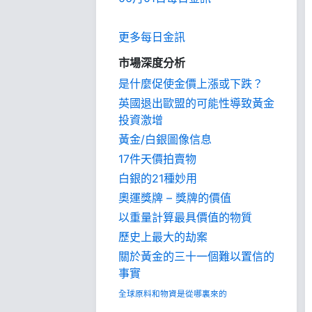
更多每日金訊
市場深度分析
是什麼促使金價上漲或下跌？
英國退出歐盟的可能性導致黃金
投資激增
黃金/白銀圖像信息
17件天價拍賣物
白銀的21種妙用
奧運獎牌 – 獎牌的價值
以重量計算最具價值的物質
歷史上最大的劫案
關於黃金的三十一個難以置信的
事實
全球原料和物資是從哪裏來的