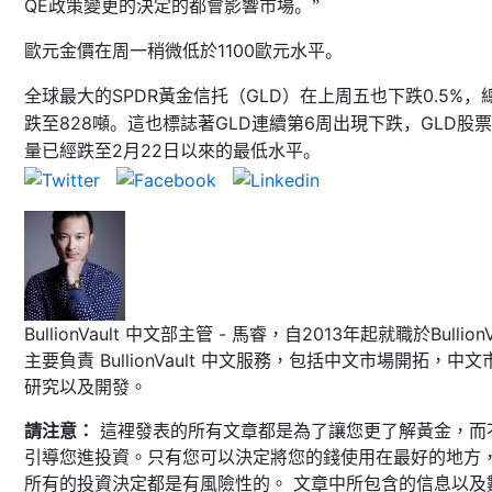
QE
政策變更的決定的都會影響市場。”
1100
歐元金價在周一稍微低於
歐元水平。
SPDR
GLD
0.5%
全球最大的
黃金信托（
）在上周五也下跌
，
828
GLD
6
GLD
跌至
噸。這也標誌著
連續第
周出現下跌，
股票
2
22
量已經跌至
月
日以來的最低水平。
BullionVault 中文部主管 - 馬睿，自2013年起就職於BullionVa
主要負責 BullionVault 中文服務，包括中文市場開拓，中文
研究以及開發。
請注意：
這裡發表的所有文章都是為了讓您更了解黃金，而
引導您進投資。只有您可以決定將您的錢使用在最好的地方
所有的投資決定都是有風險性的。 文章中所包含的信息以及