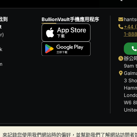
找到
BullionVault手機應用程序
hants
t
+44 (
1-88
r)
k
辦公時
m
9am 
Galma
3 Sho
Hamm
Lond
W6 8
Unit
歷史趨勢不能保證未來的價格走勢。BullionVault 網站及
okies）來記錄您使用我們網站時的偏好，並幫助我們了解網站訪問