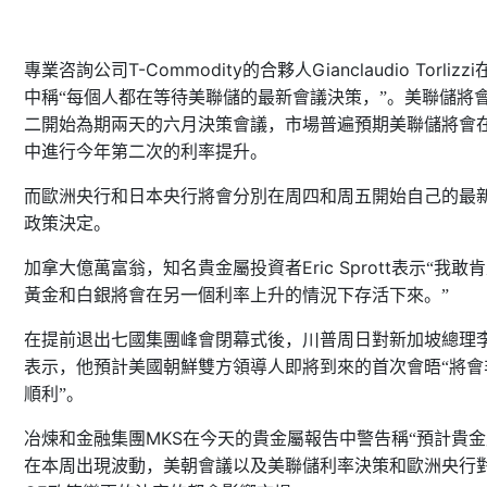
T-Commodity
Gianclaudio Torlizzi
專業咨詢公司
的合夥人
中稱“每個人都在等待美聯儲的最新會議決策，”。美聯儲將
二開始為期兩天的六月決策會議，市場普遍預期美聯儲將會
中進行今年第二次的利率提升。
而歐洲央行和日本央行將會分別在周四和周五開始自己的最
政策決定。
Eric Sprott
加拿大億萬富翁，知名貴金屬投資者
表示“我敢
黃金和白銀將會在另一個利率上升的情況下存活下來。”
在提前退出七國集團峰會閉幕式後，川普周日對新加坡總理
表示，他預計美國朝鮮雙方領導人即將到來的首次會晤“將會
順利”。
MKS
冶煉和金融集團
在今天的貴金屬報告中警告稱“預計貴金
在本周出現波動，美朝會議以及美聯儲利率決策和歐洲央行