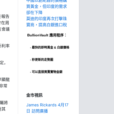
中國以創紀錄的價格購
買黃金，但印度的需求
卻在下降
在報告
莫迪的印度再次打擊珠
會在周
寶商，提高白銀進口稅
在會議
BullionVault
應用程序：
新利率
-
最快的即時黃金 & 白銀價格
- 秒更新的走勢圖
肯定，
- 可以直接買賣實物金銀
李顯龍
非常
金市視訊
屬將
James Rickards 4月17
對其
日 訪問廣播