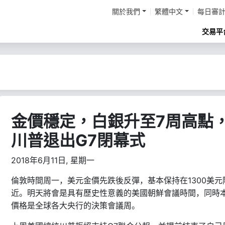
關於我們
繁體中文
每日審
交易平
金價穩定，白銀升至7周高點
川普退出G7閉幕式
2018年6月11日, 星期一
1300
倫敦時間周一，美元金價先跌後反彈，基本保持在
美元
近。明天將會是具有歷史性意義的美國朝鮮會議時間，同時
價格是全球各大央行的決策會議周。