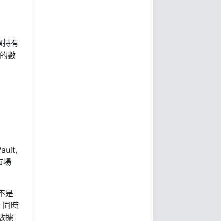
總持有
的數
ult,
市場
不是
，同時
數據