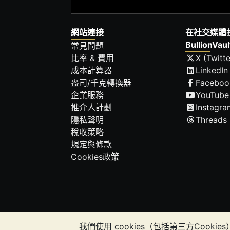
網站連接
在社交媒體
BullionVaul
常見問題
比率 & 費用
X (Twitte
成本計算器
LinkedIn
盎司/千克轉換器
Faceboo
企業服務
YouTube
推介人計劃
Instagra
隱私聲明
Threads
稅收策略
規定與條款
Cookies政策
請注意:
貴金屬的價值可能下跌也可能上漲。
我們使用 cookies（包括第三方Co