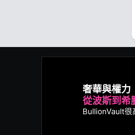
奢華與權力
從波斯到希
BullionVa