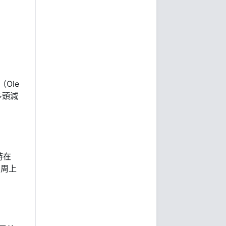
Ole
多頭減
持在
七周上