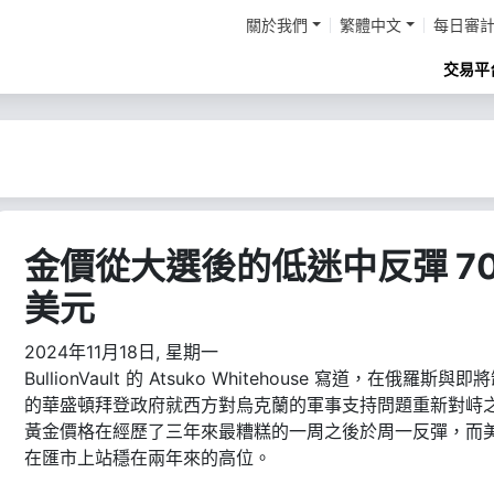
關於我們
繁體中文
每日審
交易平
金價從大選後的低迷中反彈 7
美元
2024年11月18日, 星期一
BullionVault 的 Atsuko Whitehouse 寫道，在俄羅斯與即
的華盛頓拜登政府就西方對烏克蘭的軍事支持問題重新對峙
黃金價格在經歷了三年來最糟糕的一周之後於周一反彈，而
在匯市上站穩在兩年來的高位。