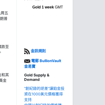
Gold 1 week
GMT
比周五
特朗普
價跌至
金訊規則
。
電郵 BullionVault
金易寶
金和其
Gold Supply &
Demand
黃金
"創紀錄的逆差"讓鉑金投
資在1000美元價格獲得
支持