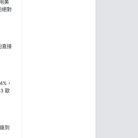
用美
拒絕對
約直接
4%，
3 歐
，達到