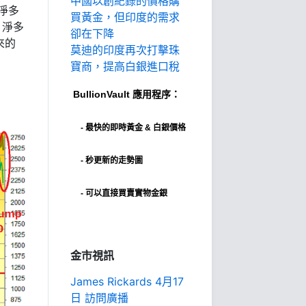
中國以創紀錄的價格購
淨多
買黃金，但印度的需求
，淨多
卻在下降
來的
莫迪的印度再次打擊珠
寶商，提高白銀進口稅
BullionVault
應用程序：
-
最快的即時黃金 & 白銀價格
- 秒更新的走勢圖
- 可以直接買賣實物金銀
金市視訊
James Rickards 4月17
日 訪問廣播