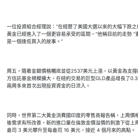
一位投資組合經理說：“在經歷了美國大選以來的大幅下跌之
黃金已經進入了一個更容易承受的區間，”他稱目前的走勢 “
是一個逢低買入的故事。”
周五，隨着金銀價格觸底並從2537美元上漲，以黃金為支撐
方信託基金規模擴大，在紐約交易的巨型GLD產品增長了0.3
兩周多來首次出現投資資金的日流入。
同時，世界第二大黃金消費國印度的零售商報告稱，上周價
後需求有所改善，新的進口量在倫敦金價溢價的刺激下從上
盎司 3 美元攀升至每盎司 16 美元，接近 4 個月來的高點。