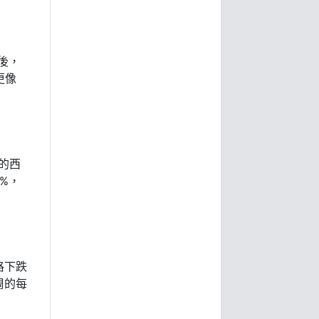
後，
更像
的西
%，
格下跌
周的每