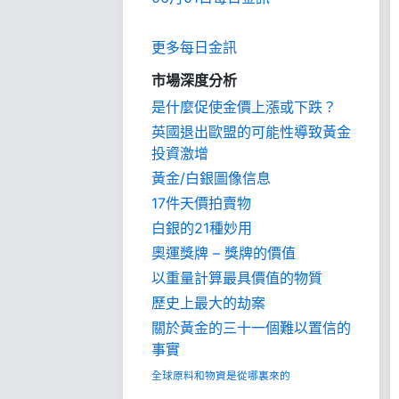
更多每日金訊
市場深度分析
是什麼促使金價上漲或下跌？
英國退出歐盟的可能性導致黃金
投資激增
黃金/白銀圖像信息
17件天價拍賣物
白銀的21種妙用
奧運獎牌 – 獎牌的價值
以重量計算最具價值的物質
歷史上最大的劫案
關於黃金的三十一個難以置信的
事實
全球原料和物資是從哪裏來的