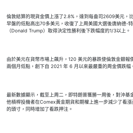
倫敦結算的現貨金價上漲了2.8%，達到每盎司2609美元，
早盤的低點高出70多美元，收復了上周美國大選後唐納德-
（Donald Trump）取得決定性勝利後下跌幅度的1/3以上。
由於美元在貨幣市場上飆升，120 美元的暴跌使倫敦金銀報
兩個月低點，創下自 2021 年 6 月以來最嚴重的周金價跌幅
最新數據顯示，截至上周二，即特朗普獲勝一周後，對沖基
他槓桿投機者在Comex黃金期貨和期權上進一步減少了看漲
的頭寸，同時增加了看跌押注。