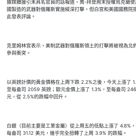
據媒體援引未具名官員的話報道，喬-拜登周末授權烏克蘭使
國製造的武器對俄羅斯實施縱深打擊，但白宮和美國國務院
此發表評論。
克里姆林宮表示，美制武器對俄羅斯領土的打擊將被視為北
參與衝突。
以英鎊計價的黃金價格在上周下跌 2.2%之後，今天上漲了 1.
至每盎司 2059 英鎊；歐元金價上漲了 1.3%，至每盎司 246
元，從 2.5%的跌幅中回升。
白銀（目前主要是工業金屬）從上周五的低點上漲了 4.8%
每盎司 31.12 美元，幾乎完全扭轉了上周 3.9% 的跌幅。