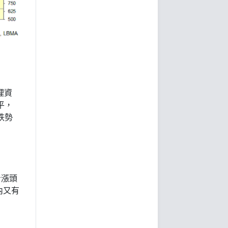
理資
平，
跌勢
看漲頭
內又有