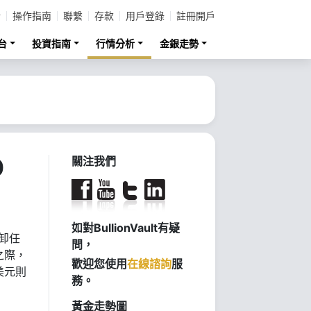
計
操作指南
聯繫
存款
用戶登錄
註冊開戶
台
投資指南
行情分析
金銀走勢
0
關注我們
如對BullionVault有疑
將卸任
問，
之際，
歡迎您使用
在線諮詢
服
美元則
務。
黃金走勢圖