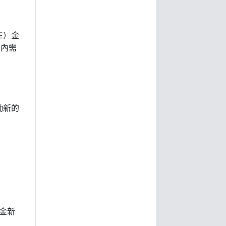
E）金
國內需
勵新的
黃金新