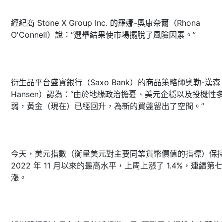
經紀商 Stone X Group Inc. 的羅娜-奧康奈爾（Rhona
O'Connell）說：“選舉結果使市場擺脫了風險因素。”
衍生品平台盛寶銀行（Saxo Bank）的商品策略師奧勒-漢森（
Hansen）認為：“由於地緣政治擔憂、美元企穩以及投機性
弱，黃金（現在）已經回升，為新的買盤留出了空間。”
今天，美元指數（衡量美元對主要同業貨幣價值的指標）保
2022 年 11 月以來的最高水平，上周上漲了 1.4%，連續第
漲。