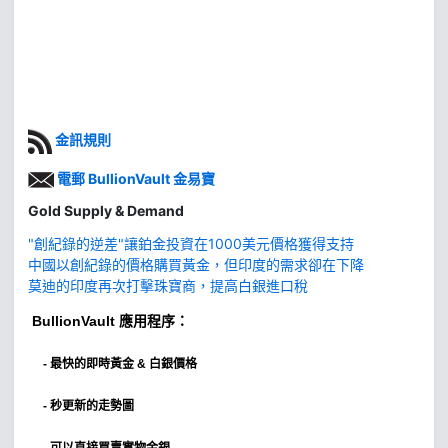
金訊規則
電郵 BullionVault 金易寶
Gold Supply & Demand
"創紀錄的逆差"讓鉑金投資在1000美元價格獲得支持
中國以創紀錄的價格購買黃金，但印度的需求卻在下降
莫迪的印度再次打擊珠寶商，提高白銀進口稅
BullionVault
應用程序：
-
最快的即時黃金 & 白銀價格
- 秒更新的走勢圖
- 可以直接買賣實物金銀