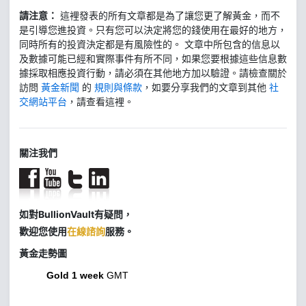
請注意：
這裡發表的所有文章都是為了讓您更了解黃金，而不
是引導您進投資。只有您可以決定將您的錢使用在最好的地方，
同時所有的投資決定都是有風險性的。 文章中所包含的信息以
及數據可能已經和實際事件有所不同，如果您要根據這些信息數
據採取相應投資行動，請必須在其他地方加以驗證。請檢查關於
訪問
黃金新聞
的
規則與條款
，如要分享我們的文章到其他
社
交網站平台
，請查看這裡。
關注我們
如對BullionVault有疑問，
歡迎您使用
在線諮詢
服務。
黃金走勢圖
Gold 1 week
GMT