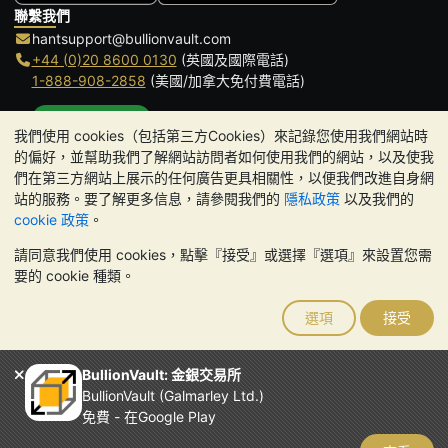
聯繫我們
hantsupport@bullionvault.com
+44 (0)20 8600 0130
(英國及國際電話)
1-888-908-2858
(美國/加拿大免付費電話)
點擊通話
我們使用 cookies（包括第三方Cookies）來記錄您使用我們網站時
辦公時間:
的偏好，並幫助我們了解網站訪問者如何使用我們的網站，以及使我
9am to 8:30pm (英國時間), 周一至周五
們在第三方網站上展示的任何廣告更具相關性，以便我們改進自身網
Galmarley Ltd T/A BullionVault
站的服務。要了解更多信息，請參閱我們的
隱私政策
以及我們的
3 Shortlands (7th Floor)
cookie 政策
。
Hammersmith
請同意我們使用 cookies，點擊『接受』或選擇『選項』來設置您需
London
要的 cookie 種類。
W6 8DA
United Kingdom
選項
接受
請注意:
貴金屬的價值可能下跌也可能上漲。歷史趨勢不能保證未來
的價格走勢。BullionVault 網站及其任何通訊中的任何內容均不構成
投資建議。您應該考慮尋求專業建議，以確定投資並持有金條是否適
BullionVault: 金銀交易所
合您。
BullionVault (Galmarley Ltd.)
Galmarley Ltd，以 BullionVault 名義進行交易，在英格蘭和威爾斯
免費 - 在Google Play
註冊，註冊號碼：4943684
BullionVault Ltd © 2026