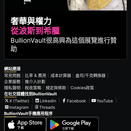
奢華與權力
從波斯到希臘
BullionVault很高興為這個展覽進行贊
助
網站連接
常見問題
比率 & 費用
成本計算器
盎司/千克轉換器
企業服務
推介人計劃
隱私聲明
稅收策略
規定與條款
Cookies政策
在社交媒體找到BullionVault
X (Twitter)
LinkedIn
Facebook
YouTube
Instagram
Threads
BullionVault手機應用程序