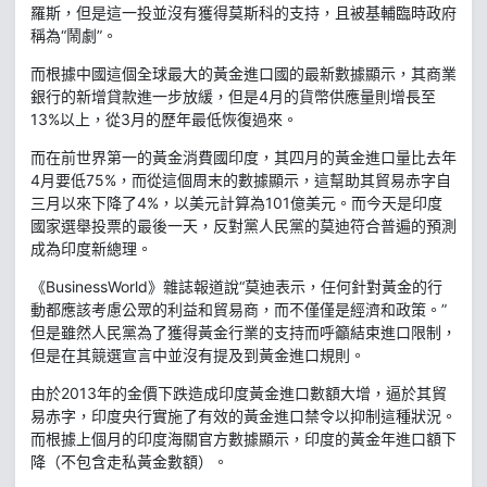
羅斯，但是這一投並沒有獲得莫斯科的支持，且被基輔臨時政府
稱為“鬧劇”。
而根據中國這個全球最大的黃金進口國的最新數據顯示，其商業
銀行的新增貸款進一步放緩，但是4月的貨幣供應量則增長至
13%以上，從3月的歷年最低恢復過來。
而在前世界第一的黃金消費國印度，其四月的黃金進口量比去年
4月要低75%，而從這個周末的數據顯示，這幫助其貿易赤字自
三月以來下降了4%，以美元計算為101億美元。而今天是印度
國家選舉投票的最後一天，反對黨人民黨的莫迪符合普遍的預測
成為印度新總理。
《BusinessWorld》雜誌報道說“莫迪表示，任何針對黃金的行
動都應該考慮公眾的利益和貿易商，而不僅僅是經濟和政策。”
但是雖然人民黨為了獲得黃金行業的支持而呼籲結束進口限制，
但是在其競選宣言中並沒有提及到黃金進口規則。
由於2013年的金價下跌造成印度黃金進口數額大增，逼於其貿
易赤字，印度央行實施了有效的黃金進口禁令以抑制這種狀況。
而根據上個月的印度海關官方數據顯示，印度的黃金年進口額下
降（不包含走私黃金數額）。