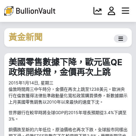
黃金新聞
美國零售數據下降，歐元區QE
政策開綠燈，金價再次上跳
2015年1月14日, 星期三
倫敦時間周三中午時分，金價在再次上跳至1238美元。歐洲央
行在倫敦獲得法律批準啟動量化寬松政策購買債券，新數據顯示
上月美國零售銷售以2010年以來最快的速度下沈。
世界銀行在較早時將全球GDP的2015年增長預期從3.4%下調至
3%。
銅價跌至新的六年低位，原油價格也再次下跌，全球股市同樣出
現下滑。倫敦FTSE指數在下午較早時下跌2.8%，華爾街期貨也