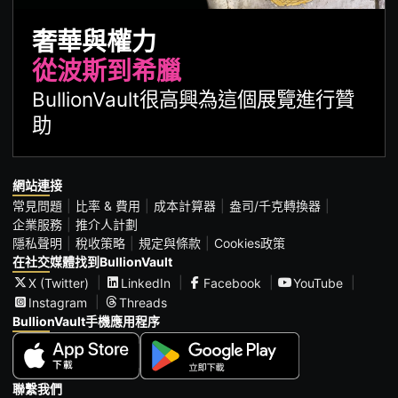
奢華與權力
從波斯到希臘
BullionVault很高興為這個展覽進行贊
助
網站連接
常見問題
比率 & 費用
成本計算器
盎司/千克轉換器
企業服務
推介人計劃
隱私聲明
稅收策略
規定與條款
Cookies政策
在社交媒體找到BullionVault
X (Twitter)
LinkedIn
Facebook
YouTube
Instagram
Threads
BullionVault手機應用程序
聯繫我們