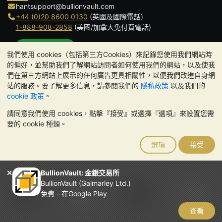
hantsupport@bullionvault.com
+44 (0)20 8600 0130
(英國及國際電話)
1-888-908-2858
(美國/加拿大免付費電話)
點擊通話
我們使用 cookies（包括第三方Cookies）來記錄您使用我們網站時
辦公時間:
的偏好，並幫助我們了解網站訪問者如何使用我們的網站，以及使我
9am to 8:30pm (英國時間), 周一至周五
們在第三方網站上展示的任何廣告更具相關性，以便我們改進自身網
Galmarley Ltd T/A BullionVault
站的服務。要了解更多信息，請參閱我們的
隱私政策
以及我們的
3 Shortlands (7th Floor)
cookie 政策
。
Hammersmith
請同意我們使用 cookies，點擊『接受』或選擇『選項』來設置您需
London
要的 cookie 種類。
W6 8DA
United Kingdom
選項
接受
請注意:
貴金屬的價值可能下跌也可能上漲。歷史趨勢不能保證未來
的價格走勢。BullionVault 網站及其任何通訊中的任何內容均不構成
投資建議。您應該考慮尋求專業建議，以確定投資並持有金條是否適
BullionVault: 金銀交易所
合您。
BullionVault (Galmarley Ltd.)
Galmarley Ltd，以 BullionVault 名義進行交易，在英格蘭和威爾斯
免費 - 在Google Play
註冊，註冊號碼：4943684
BullionVault Ltd © 2026
查看