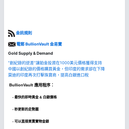
金訊規則
電郵 BullionVault 金易寶
Gold Supply & Demand
"創紀錄的逆差"讓鉑金投資在1000美元價格獲得支持
中國以創紀錄的價格購買黃金，但印度的需求卻在下降
莫迪的印度再次打擊珠寶商，提高白銀進口稅
BullionVault
應用程序：
-
最快的即時黃金 & 白銀價格
- 秒更新的走勢圖
- 可以直接買賣實物金銀