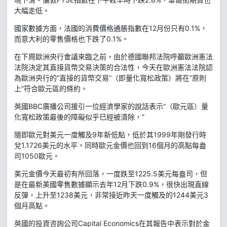
大幅走低。
國家數據方面，法國的消費價格通脹指數在12月份只有0.1%，
而意大利的零售價格也下跌了0.1%。
在下周歐洲央行會議來臨之前，由於德國聯邦法院呼籲歐洲憲法
法院決定其直接貨幣交易決策的合法性，今天在歐洲憲法法院認
為歐洲央行的“直接的貨幣交易”（即量化寬松政策）將在“原則
上”符合歐元區的條約。
英國BBC廣播公司援引一位經濟學家的說話表示“（歐元區）量
化寬松政策最後的障礙似乎已經被清除，”
隨即歐元對美元一度觸及9年新低點，低於其1999年剛發行時
兌1.1726美元的水平。同時歐元金價也回到16個月的高點每盎
司1050歐元。
美元金價今天最初有所回落，一度跌至1225.5美元每盎司，但
是在最新美國零售數據顯示去年12月下跌0.9%，很快出現直線
反彈，上升至1238美元，非常接近昨天一度觸及的1244美元3
個月高點。
英國的投資咨詢公司Capital Economics在其報告中表示對於金