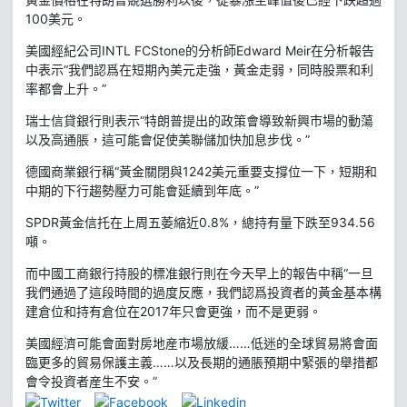
100美元。
美國經紀公司INTL FCStone的分析師Edward Meir在分析報告
中表示“我們認爲在短期內美元走強，黃金走弱，同時股票和利
率都會上升。”
瑞士信貸銀行則表示“特朗普提出的政策會導致新興市場的動蕩
以及高通脹，這可能會促使美聯儲加快加息步伐。”
德國商業銀行稱“黃金關閉與1242美元重要支撐位一下，短期和
中期的下行趨勢壓力可能會延續到年底。”
SPDR黃金信托在上周五萎縮近0.8%，總持有量下跌至934.56
噸。
而中國工商銀行持股的標准銀行則在今天早上的報告中稱“一旦
我們通過了這段時間的過度反應，我們認爲投資者的黃金基本構
建倉位和持有倉位在2017年只會更強，而不是更弱。
美國經濟可能會面對房地産市場放緩……低迷的全球貿易將會面
臨更多的貿易保護主義……以及長期的通脹預期中緊張的舉措都
會令投資者産生不安。”