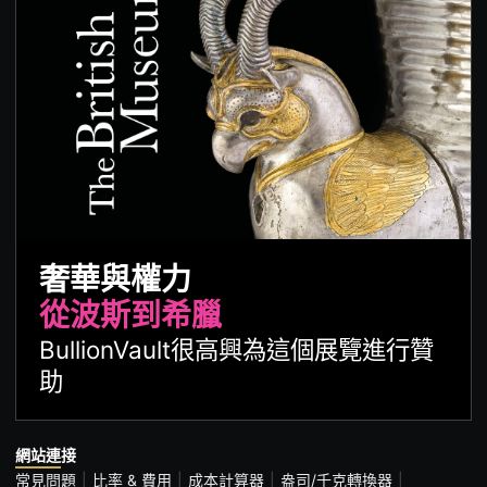
奢華與權力
從波斯到希臘
BullionVault很高興為這個展覽進行贊
助
網站連接
常見問題
比率 & 費用
成本計算器
盎司/千克轉換器