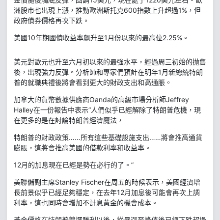
洲股市也出現上漲，推動歐洲斯托克600指數上升超過1%，但
政府債券價格再次下跌。
美國10年期國債收益率飙升至1月份以來的最高位2.25%。
美元對歐元也升至六月初以來的最強水平，經過周三初始的抛售
後，出現強力反彈。分析師和專家們預計在明年1月新總統特朗
普的就職典禮後將會看到更大的財政支出和高通脹。
加拿大的貨幣數據供應商Oanda的高級市場分析師Jeffrey
Halley在一份報告中表示“人們似乎已經解除了特朗普危機，現
在更多的是在討論特朗普經濟魔法，
特朗普的財政政策……所有這些基礎設施支出……將會推高通貨
膨脹，這將會推高美國的借款利率和收益率。
12月的加息現在已經是勢在必行的了。”
美聯儲副主席Stanley Fischer在周五的時候表示，美國經濟增
長前景似乎已經足夠穩定，在去年12月加息後可能會再次上調
利率，這也同時會增加不計息黃金的機會成本。
黃金價格在特朗普競選勝利以後，從暴漲至峰值後已經下跌超過