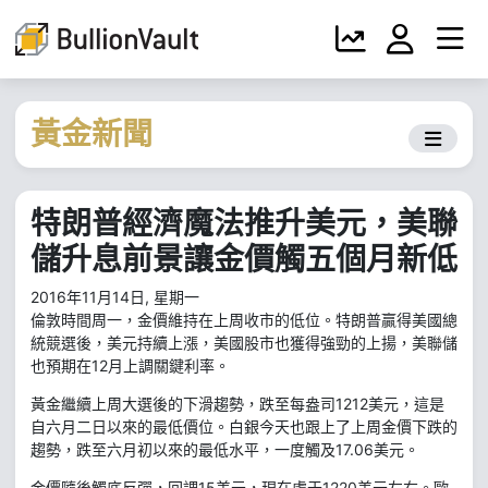
黃金新聞
特朗普經濟魔法推升美元，美聯
儲升息前景讓金價觸五個月新低
2016年11月14日, 星期一
倫敦時間周一，金價維持在上周收市的低位。特朗普贏得美國總
統競選後，美元持續上漲，美國股市也獲得強勁的上揚，美聯儲
也預期在12月上調關鍵利率。
黃金繼續上周大選後的下滑趨勢，跌至每盎司1212美元，這是
自六月二日以來的最低價位。白銀今天也跟上了上周金價下跌的
趨勢，跌至六月初以來的最低水平，一度觸及17.06美元。
金價隨後觸底反彈，回調15美元，現在處于1220美元左右。歐