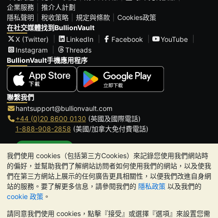
企業服務
推介人計劃
隱私聲明
稅收策略
規定與條款
Cookies政策
在社交媒體找到BullionVault
X (Twitter)
LinkedIn
Facebook
YouTube
Instagram
Threads
BullionVault手機應用程序
聯繫我們
hantsupport@bullionvault.com
+44 (0)20 8600 0130
(英國及國際電話)
1-888-908-2858
(美國/加拿大免付費電話)
點擊通話
我們使用 cookies（包括第三方Cookies）來記錄您使用我們網站時
辦公時間:
的偏好，並幫助我們了解網站訪問者如何使用我們的網站，以及使我
9am to 8:30pm (英國時間), 周一至周五
們在第三方網站上展示的任何廣告更具相關性，以便我們改進自身網
Galmarley Ltd T/A BullionVault
站的服務。要了解更多信息，請參閱我們的
隱私政策
以及我們的
3 Shortlands (7th Floor)
cookie 政策
。
Hammersmith
請同意我們使用 cookies，點擊『接受』或選擇『選項』來設置您需
London