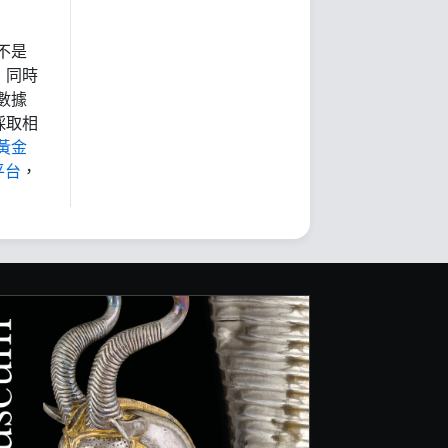
不是
，同時
數據
採取相
黃金
平台
，