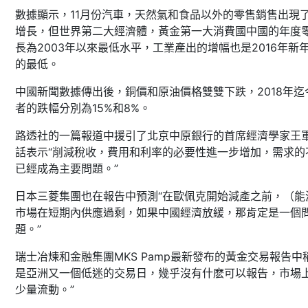
數據顯示，11月份汽車，天然氣和食品以外的零售銷售出現
增長，但世界第二大經濟體，黃金第一大消費國中國的年度
長為2003年以來最低水平，工業產出的增幅也是2016年新
的最低。
中國新聞數據傳出後，銅價和原油價格雙雙下跌，2018年迄
者的跌幅分別為15%和8%。
路透社的一篇報道中援引了北京中原銀行的首席經濟學家王
話表示“削減稅收，費用和利率的必要性進一步增加，需求的
已經成為主要問題。”
日本三菱集團也在報告中預測“在歐佩克開始減產之前，（能
市場在短期內供應過剩，如果中國經濟放緩，那肯定是一個
題。”
瑞士冶煉和金融集團MKS Pamp最新發布的黃金交易報告中
是亞洲又一個低迷的交易日，幾乎沒有什麽可以報告，市場
少量流動。”