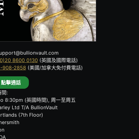
upport@bullionvault.com
0)20 8600 0130
(英國及國際電話)
8-908-2858
(美國/加拿大免付費電話)
點擊通話
間:
to 8:30pm (英國時間), 周一至周五
rley Ltd T/A BullionVault
rtlands (7th Floor)
ersmith
on
DA