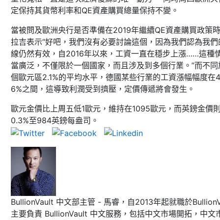
定保持其貨幣利率和QE資產購買總量保持不變。
當被問及歐洲央行是否準備在2019年繼續QE資產購買政策
拉吉表示“好吧，我們沒有必要討論這個，因為我們認為我們
線仍然有效，自2016年以來，工資一直在穩步上漲……這種
當廣泛，不僅限於一個國家，而且涉及到多個行業。”而不同
個歐元區2.1%的平均水平，德國某些行業的工資漲幅幅度在
6%之間，這導致利潤受到擠壓，定價傳遞將會發生。
歐元金價比上周五低1歐元，維持在1095歐元，而英鎊金價
0.3%至984英鎊每盎司。
BullionVault 中文部主管 - 馬睿，自2013年起就職於BullionVa
主要負責 BullionVault 中文服務，包括中文市場開拓，中文