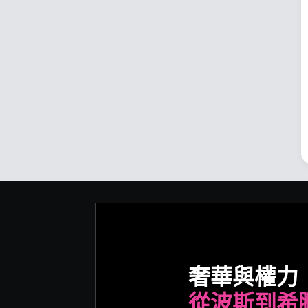
奢華與權力
從波斯到希