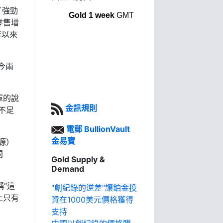
了強勁
Gold 1 week
GMT
零售增
年以來
今兩
軍的說
金訊規則
不足
電郵 BullionVault
金易寶
源）
問
Gold Supply &
Demand
稱“這
"創紀錄的逆差"讓鉑金投
上只有
資在1000美元價格獲得
支持