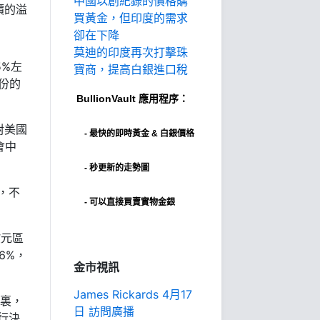
中國以創紀錄的價格購
價的溢
買黃金，但印度的需求
卻在下降
莫迪的印度再次打擊珠
5%左
寶商，提高白銀進口稅
份的
BullionVault
應用程序：
對美國
-
最快的即時黃金 & 白銀價格
會中
- 秒更新的走勢圖
，不
- 可以直接買賣實物金銀
歐元區
6%，
金市視訊
James Rickards 4月17
間裏，
日 訪問廣播
行決