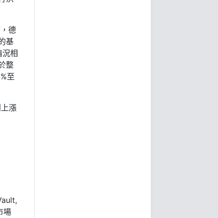
時，德
的基
情況相
於整
4%至
則上漲
ult,
市場