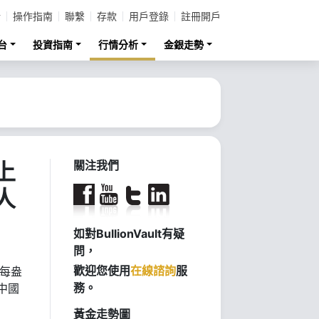
計
操作指南
聯繫
存款
用戶登錄
註冊開戶
台
投資指南
行情分析
金銀走勢
上
關注我們
人
如對BullionVault有疑
問，
歡迎您使用
在線諮詢
服
每盎
務。
中國
黃金走勢圖