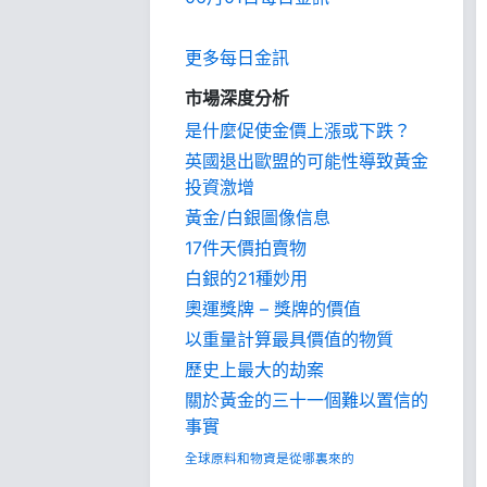
更多每日金訊
市場深度分析
是什麼促使金價上漲或下跌？
英國退出歐盟的可能性導致黃金
投資激增
黃金/白銀圖像信息
17件天價拍賣物
白銀的21種妙用
奧運獎牌 – 獎牌的價值
以重量計算最具價值的物質
歷史上最大的劫案
關於黃金的三十一個難以置信的
事實
全球原料和物資是從哪裏來的