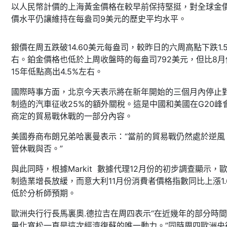
以人民幣計價的上海黃金價格在較早前保持堅挺，對全球金
價水平仍讓維持在每盎司9美元的歷史平均水平。
銀價在周五跌破14.60美元每盎司，較昨日的六周高點下跌1.
右。鉑金價格也低於上周收盤時的每盎司792美元，但比8月
15年低點高出4.5%左右。
國際時事方面，北京今天表示將在新年開始的三個月內停止
制造的汽車征收25%的額外關稅。這是中國和美國在G20峰
商定的貿易戰休戰的一部分內容。
美國券商布朗兄弟哈裏曼表示：“當前的貿易戰仍然處於逆風
管休戰與否。”
與此同時，根據Markit 數據代理12月份的初步調查顯示，
制造業增長放緩，而意大利11月份消費者價格指數同比上漲1.
低於分析師預期。
歐洲央行行長馬裏奧.德拉吉在周四表示“在近幾年的部分時
量化寬松一直是這次經濟復蘇的唯一動力。”同時周四歐洲央