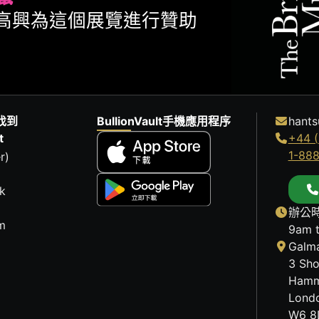
ult很高興為這個展覽進行贊助
找到
BullionVault手機應用程序
hants
t
+44 (
1-88
r)
k
辦公時
m
9am 
Galma
3 Sho
Hamm
Lond
W6 8