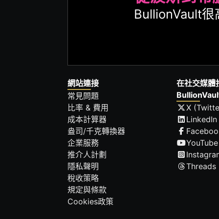
BullionVa
網站連接
在社交媒體
BullionVaul
常見問題
比率 & 費用
X (Twitte
成本計算器
LinkedIn
盎司/千克轉換器
Faceboo
企業服務
YouTube
推介人計劃
Instagra
隱私聲明
Threads
稅收策略
規定與條款
Cookies政策