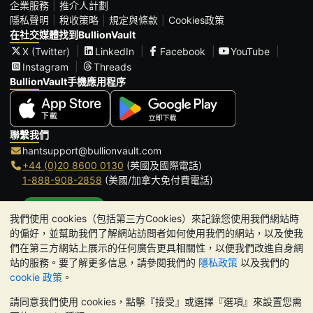
企業服務
推介人計劃
隱私聲明
稅收策略
規定與條款
Cookies政策
在社交媒體找到BullionVault
X (Twitter)
LinkedIn
Facebook
YouTube
Instagram
Threads
BullionVault手機應用程序
聯繫我們
hantsupport@bullionvault.com
+44 (0)20 8600 0130
(英國及國際電話)
1-888-908-2858
(美國/加拿大免付費電話)
點擊通話
我們使用 cookies（包括第三方Cookies）來記錄您使用我們網站時
辦公時間:
的偏好，並幫助我們了解網站訪問者如何使用我們的網站，以及使我
9am to 8:30pm (英國時間), 周一至周五
們在第三方網站上展示的任何廣告更具相關性，以便我們改進自身網
Galmarley Ltd T/A BullionVault
站的服務。要了解更多信息，請參閱我們的
隱私政策
以及我們的
3 Shortlands (7th Floor)
cookie 政策
。
Hammersmith
請同意我們使用 cookies，點擊『接受』或選擇『選項』來設置您需
London