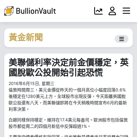
黃金新聞
美聯儲利率決定前金價穩定，英
國脫歐公投開始引起恐慌
2016年6月15日, 星期三
倫敦時間周三，美元金價從昨天的一個月高位小幅度回落0.6%
後穩定在1280美元上方，全球股市出現反彈，今天距離英國脫
歐公投還有八天，而美聯儲即將在今天稍晚時間宣布6月的最新
利率決策。
白銀同樣保持穩定，維持在17.4美元每盎司。歐洲股市包括倫敦
股市都從周二的四個月新低中反彈超過1%。
主要政府債券價格有所回落，這也推動其債券收益率從歷史記錄