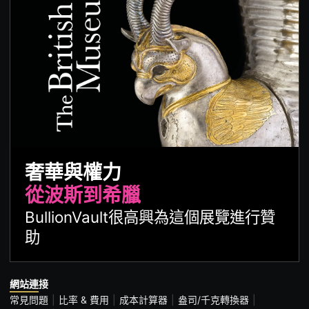
奢華與權力
從波斯到希臘
BullionVault很高興為這個展覽進行贊
助
網站連接
常見問題
比率 & 費用
成本計算器
盎司/千克轉換器