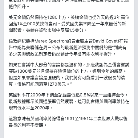
低位回升。
美元金價仍然保持在1280上方，英鎊金價也從昨天的近3年高位
回落1%至900英鎊每盎司。受英國失業率降至十年來最低的新
聞影響，英鎊在貨幣市場中反彈1.5美分。
倫敦經紀機構Marex Spectron的貴金屬主管David Govett在報
告中認為美聯儲在周三公布的最新經濟預測中關鍵的是“到底有
多少美聯儲政策制定者仍然預計今年會有兩次利率提升，
如果在會議中大部分的言論都是溫和的，那麽我認為金價會嘗試
突破1300美元並且保持在這個價位的上方，達到今年的新高。
但是如果會議言論是強硬的，我們將有可能看到一波很長的清
算，價格可能回落至1270美元。”
英國利率在2009年下調至記錄最低點0.5%以來一直維持至今，
最新數據顯示英國通脹率仍然疲弱，這可能會讓英國利率維持在
現有低水平至2020年。
這將意味著英國利率將錄得自1931至1951年二次世界大戰以後
最長的利率不變期。