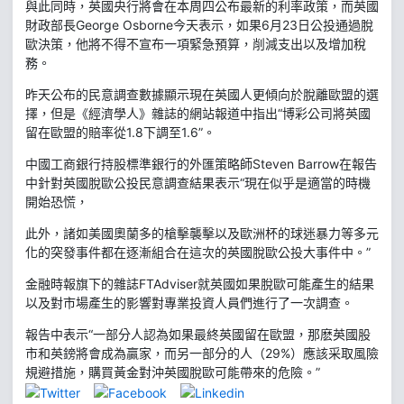
與此同時，英國央行將會在本周四公布最新的利率政策，而英國
財政部長George Osborne今天表示，如果6月23日公投通過脫
歐決策，他將不得不宣布一項緊急預算，削減支出以及增加稅
務。
昨天公布的民意調查數據顯示現在英國人更傾向於脫離歐盟的選
擇，但是《經濟學人》雜誌的網站報道中指出“博彩公司將英國
留在歐盟的賠率從1.8下調至1.6”。
中國工商銀行持股標準銀行的外匯策略師Steven Barrow在報告
中針對英國脫歐公投民意調查結果表示“現在似乎是適當的時機
開始恐慌，
此外，諸如美國奧蘭多的槍擊襲擊以及歐洲杯的球迷暴力等多元
化的突發事件都在逐漸組合在這次的英國脫歐公投大事件中。”
金融時報旗下的雜誌FTAdviser就英國如果脫歐可能產生的結果
以及對市場產生的影響對專業投資人員們進行了一次調查。
報告中表示“一部分人認為如果最終英國留在歐盟，那麽英國股
市和英鎊將會成為贏家，而另一部分的人（29%）應該采取風險
規避措施，購買黃金對沖英國脫歐可能帶來的危險。”