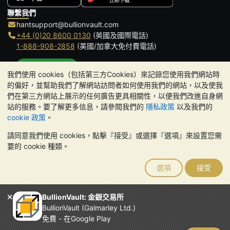
聯繫我們
hantsupport@bullionvault.com
+44 (0)20 8600 0130
(英國及國際電話)
1-888-908-2858
(美國/加拿大免付費電話)
點擊通話
我們使用 cookies（包括第三方Cookies）來記錄您使用我們網站時
辦公時間:
的偏好，並幫助我們了解網站訪問者如何使用我們的網站，以及使我
9am to 8:30pm (英國時間), 周一至周五
們在第三方網站上展示的任何廣告更具相關性，以便我們改進自身網
Galmarley Ltd T/A BullionVault
站的服務。要了解更多信息，請參閱我們的
隱私政策
以及我們的
3 Shortlands (7th Floor)
cookie 政策
。
Hammersmith
請同意我們使用 cookies，點擊『接受』或選擇『選項』來設置您需
London
要的 cookie 種類。
W6 8DA
United Kingdom
選項
接受
請注意:
貴金屬的價值可能下跌也可能上漲。歷史趨勢不能保證未來
的價格走勢。BullionVault 網站及其任何通訊中的任何內容均不構成
投資建議。您應該考慮尋求專業建議，以確定投資並持有金條是否適
BullionVault: 金銀交易所
合您。
BullionVault (Galmarley Ltd.)
Galmarley Ltd，以 BullionVault 名義進行交易，在英格蘭和威爾斯
免費 - 在Google Play
註冊，註冊號碼：4943684