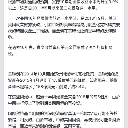
10
0.9%
根據市場對通脹的預期，實際
年期國債收益率本周升至
2011
5
以上，這是自
年
月以來第二次觸及這一水平。
10
2013
9
上一次美國
年期國債處於這一水平時，是
年
月，其時
美國就業數據疲軟，引發市場對美聯儲縮減月度量化寬松購買規
模的時間表產生了懷疑。而金價在當時也延續更早時的反彈趨
勢。
10
在過去
年裏，實際收益率和美元金價形成了強烈的負相關
性。
2014
10
月開始逐步削減量化寬松政策，美聯儲的總
美聯儲在
年
資產在
2015
1
4.5
年
月達到了
萬億美元的峰值，知道現在，總資
158
3.4%
產值已經縮水了
億美元，削減了約
。
2018
年的前
5
在這些削減中，超過一半削減資金來自
個月，由於
中國央行停止了對到期美國國債的再投資。
國際貨幣基金組織的資深經濟學家莫漢辛格認為“這可能不等於
緊縮，相反的，由於市場手中的美國國債，再使用很可能會潤滑
市場，而近年來過剩的儲備卻一直閑置著。”