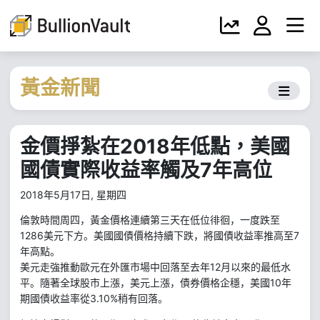
黃金新聞
金價掙紮在2018年低點，美國
國債實際收益率觸及7年高位
2018年5月17日, 星期四
倫敦時間周四，黃金價格連續第三天在低位徘徊，一度跌至
1286
7
美元下方。美國國債價格持續下跌，將國債收益率推高至
年高點。
12
月以來的最低水
美元走強推動歐元在外匯市場中回落至去年
平。隨著全球股市上漲，美元上漲，債券價格企穩，美國
10
年
3.10%
期國債收益率從
稍有回落。