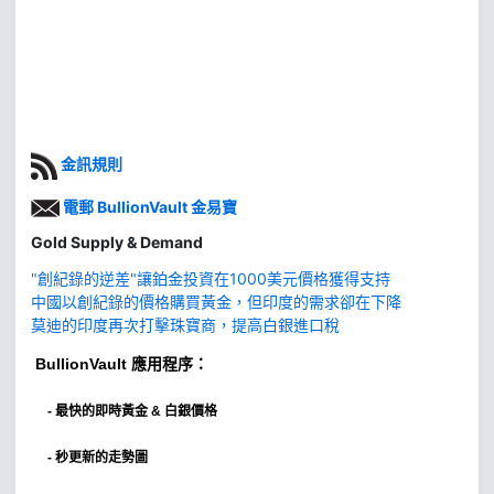
金訊規則
電郵 BullionVault 金易寶
Gold Supply & Demand
"創紀錄的逆差"讓鉑金投資在1000美元價格獲得支持
中國以創紀錄的價格購買黃金，但印度的需求卻在下降
莫迪的印度再次打擊珠寶商，提高白銀進口稅
BullionVault
應用程序：
-
最快的即時黃金 & 白銀價格
- 秒更新的走勢圖