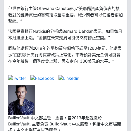
Otaviano Canuto
表示“美聯儲資產負債表的擴
但世界銀行主管
張對於維持寬松的貨幣環境至關重要，減少前者可以使後者更加
緊縮。”
Natixis
Bernard Dahdah
法國投資銀行
的分析師
表示，如果每月
本月繼續上漲，“金價在未來幾周可能仍然有修正空間。”
2019
1260
同時他還預測
年的平均黃金價格下調至
美元，他還表
示“由於歐洲央行將貨幣政策正常化，市場預計美元金價可能會
1330
在今年最後一個季度會上漲，再次走向
美元的水平。”
BullionVault 中文部主管 - 馬睿，自2013年起就職於
BullionVault, 主要負責 BullionVault 中文服務，包括中文市場開
拓，中文市場研究以及開發。