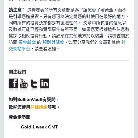
請注意：
這裡發表的所有文章都是為了讓您更了解黃金，而不
是引導您進投資。只有您可以決定將您的錢使用在最好的地方，
同時所有的投資決定都是有風險性的。 文章中所包含的信息以
及數據可能已經和實際事件有所不同，如果您要根據這些信息數
據採取相應投資行動，請必須在其他地方加以驗證。請檢查關於
訪問
黃金新聞
的
規則與條款
，如要分享我們的文章到其他
社
交網站平台
，請查看這裡。
關注我們
如對BullionVault有疑問，
歡迎您使用
在線諮詢
服務。
黃金走勢圖
Gold 1 week
GMT