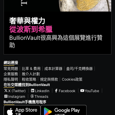
奢華與權力
從波斯到希臘
BullionVault很高興為這個展覽進行贊
助
網站連接
常見問題
比率 & 費用
成本計算器
盎司/千克轉換器
企業服務
推介人計劃
隱私聲明
稅收策略
規定與條款
Cookies政策
在社交媒體找到BullionVault
X (Twitter)
LinkedIn
Facebook
YouTube
Instagram
Threads
BullionVault手機應用程序