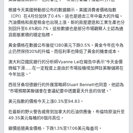
根據今天美國勞動部公布的數據顯示，美國消費者價格指數
（CPI）在4月份加快了0.4%，這也是過去三年中最大的升幅。
汽油價格和房屋租金也出現上漲，新的房屋建造和工業生產也分
別回升至6.6%和0.7%，這些數據也是部分市場觀察人士認為通
貨膨脹累積的穩定指標。
黃金價格在數據公布後從1280美元下跌0.5%。黃金今年迄今為
止仍然保持20%的升幅，而低利率也降低了黃金的機會成本。
澳大利亞國民銀行的分析師Vyanne Lai在報告中表示“今天金價
微幅下滑……在一定程度上是由於市場投機增加押註美聯儲將在
今年加息。”
西班牙桑坦德銀行的外匯策略師Stuart Bennett也同意，他認為
“市場預期美聯儲會在會議紀要中透露夏天升息的信號。”
美元指數的價格今天上漲0.3%至94.83。
在最新的野火警告威脅到加拿大的石油供應後，布倫特原油升至
49.35美元每桶的6個月高位。
銀價追隨黃金價格，下跌1.3%至17.06美元每盎司。