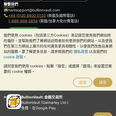
聯繫我們
hantsupport@bullionvault.com
+44 (0)20 8600 0130
(英國及國際電話)
1-888-908-2858
(美國/加拿大免付費電話)
點擊通話
我們使用 cookies（包括第三方Cookies）來記錄您使用我們網站時
辦公時間:
的偏好，並幫助我們了解網站訪問者如何使用我們的網站，以及使我
9am to 8:30pm (英國時間), 周一至周五
們在第三方網站上展示的任何廣告更具相關性，以便我們改進自身網
Galmarley Ltd T/A BullionVault
站的服務。要了解更多信息，請參閱我們的
隱私政策
以及我們的
3 Shortlands (7th Floor)
cookie 政策
。
Hammersmith
請同意我們使用 cookies，點擊『接受』或選擇『選項』來設置您需
London
要的 cookie 種類。
W6 8DA
United Kingdom
選項
接受
請注意:
貴金屬的價值可能下跌也可能上漲。歷史趨勢不能保證未來
的價格走勢。BullionVault 網站及其任何通訊中的任何內容均不構成
投資建議。您應該考慮尋求專業建議，以確定投資並持有金條是否適
BullionVault: 金銀交易所
合您。
BullionVault (Galmarley Ltd.)
Galmarley Ltd，以 BullionVault 名義進行交易，在英格蘭和威爾斯
免費 - 在Google Play
註冊，註冊號碼：4943684
BullionVault Ltd © 2026