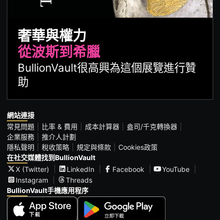
奢華與權力
從波斯到希臘
BullionVault很高興為這個展覽進行贊
助
網站連接
常見問題
比率 & 費用
成本計算器
盎司/千克轉換器
企業服務
推介人計劃
隱私聲明
稅收策略
規定與條款
Cookies政策
在社交媒體找到BullionVault
X (Twitter)
LinkedIn
Facebook
YouTube
Instagram
Threads
BullionVault手機應用程序