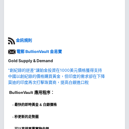
金訊規則
電郵 BullionVault 金易寶
Gold Supply & Demand
"創紀錄的逆差"讓鉑金投資在1000美元價格獲得支持
中國以創紀錄的價格購買黃金，但印度的需求卻在下降
莫迪的印度再次打擊珠寶商，提高白銀進口稅
BullionVault
應用程序：
-
最快的即時黃金 & 白銀價格
- 秒更新的走勢圖
- 可以直接買賣實物金銀