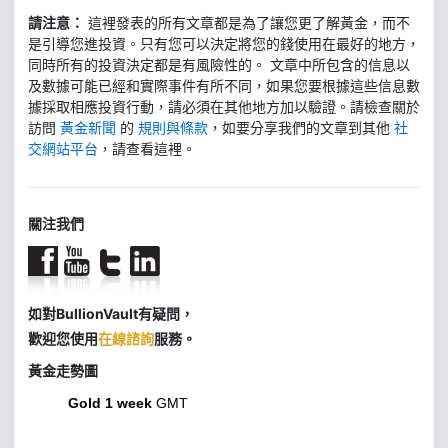
請注意：
這裡發表的所有文章都是為了讓您更了解黃金，而不
是引導您進投資。只有您可以決定將您的錢使用在最好的地方，
同時所有的投資決定都是有風險性的。 文章中所包含的信息以
及數據可能已經和實際事件有所不同，如果您要根據這些信息數
據採取相應投資行動，請必須在其他地方加以驗證。請檢查關於
訪問
黃金新聞
的
規則與條款
，如要分享我們的文章到其他
社
交網站平台
，請查看這裡。
關注我們
如對BullionVault有疑問，
歡迎您使用
在線諮詢
服務。
黃金走勢圖
Gold 1 week
GMT