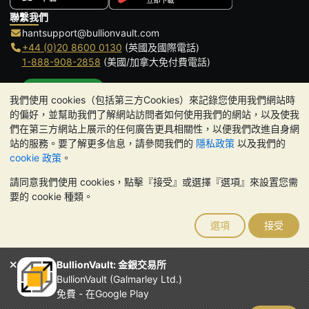
聯繫我們
hantsupport@bullionvault.com
+44 (0)20 8600 0130
(英國及國際電話)
1-888-908-2858
(美國/加拿大免付費電話)
點擊通話
我們使用 cookies（包括第三方Cookies）來記錄您使用我們網站時
辦公時間:
的偏好，並幫助我們了解網站訪問者如何使用我們的網站，以及使我
9am to 8:30pm (英國時間), 周一至周五
們在第三方網站上展示的任何廣告更具相關性，以便我們改進自身網
Galmarley Ltd T/A BullionVault
站的服務。要了解更多信息，請參閱我們的
隱私政策
以及我們的
3 Shortlands (7th Floor)
cookie 政策
。
Hammersmith
請同意我們使用 cookies，點擊『接受』或選擇『選項』來設置您需
London
要的 cookie 種類。
W6 8DA
United Kingdom
選項
接受
請注意:
貴金屬的價值可能下跌也可能上漲。歷史趨勢不能保證未來
的價格走勢。BullionVault 網站及其任何通訊中的任何內容均不構成
投資建議。您應該考慮尋求專業建議，以確定投資並持有金條是否適
BullionVault: 金銀交易所
合您。
BullionVault (Galmarley Ltd.)
Galmarley Ltd，以 BullionVault 名義進行交易，在英格蘭和威爾斯
免費 - 在Google Play
註冊，註冊號碼：4943684