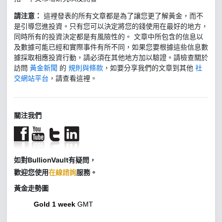
請注意：
這裡發表的所有文章都是為了讓您更了解黃金，而不
是引導您進投資。只有您可以決定將您的錢使用在最好的地方，
同時所有的投資決定都是有風險性的。 文章中所包含的信息以
及數據可能已經和實際事件有所不同，如果您要根據這些信息數
據採取相應投資行動，請必須在其他地方加以驗證。請檢查關於
訪問
黃金新聞
的
規則與條款
，如要分享我們的文章到其他
社
交網站平台
，請查看這裡。
關注我們
如對BullionVault有疑問，
歡迎您使用
在線諮詢
服務。
黃金走勢圖
Gold 1 week
GMT