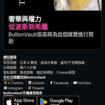
奢華與權力
從波斯到希臘
BullionVault很高興為這個展覽進行贊
助
網站連接
常見問題
比率 & 費用
成本計算器
盎司/千克轉換器
企業服務
推介人計劃
隱私聲明
稅收策略
規定與條款
Cookies政策
在社交媒體找到BullionVault
X (Twitter)
LinkedIn
Facebook
YouTube
Instagram
Threads
BullionVault手機應用程序