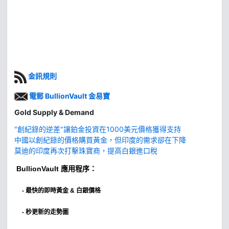
金訊規則
電郵 BullionVault 金易寶
Gold Supply & Demand
"創紀錄的逆差"讓鉑金投資在1000美元價格獲得支持
中國以創紀錄的價格購買黃金，但印度的需求卻在下降
莫迪的印度再次打擊珠寶商，提高白銀進口稅
BullionVault
應用程序：
-
最快的即時黃金 & 白銀價格
- 秒更新的走勢圖