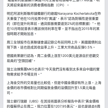
天將迎來最新的消費者價格指數（CPI）。
明尼阿波利斯聯邦儲備銀行的總裁Narayana Kocherlakota在昨
天重復了他在10月投票中的“異議”，表示“認為對稱性是很重要
的（即在提升利率前，通貨膨脹需要達到2%的目標數據）”。他
在10月時就曾表示應該保持利率在零，並不指出在2015年的某
個時期才開始加息。
周三全球股市在美聯儲會議記錄公布前同時上升，美國國債則出
現下跌，這也造成其收益率上升，工業大宗商品反彈0.5%。
德國商業銀行認為，周二金價上漲至1200美元是源自於悲觀交
易員的“空頭回補”。
瑞士冶煉集團MKS也表示“今天我們沒有看到太多來自中國的實
物需求給予市場支持。”
上海金交所的交易量也比較低，但是中國金價卻有所上漲，上海
金價的收市價格對比同期倫敦金價的溢價回升至1.5美元每盎
司。
瑞士銀行瑞銀（UBS）在其技術圖表分析報告中表示“黃金價格
的復蘇停止在周二，阻力位置在1207.95美元”，這也是過去6周