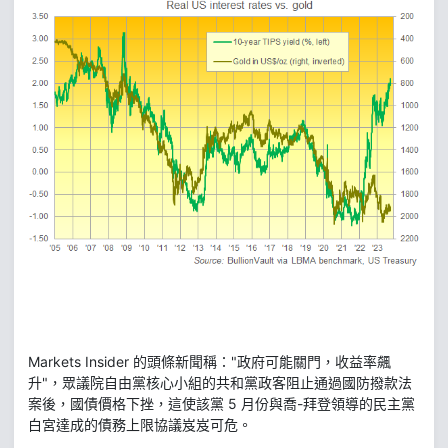
Markets Insider 的頭條新聞稱："政府可能關門，收益率飆
升"，眾議院自由黨核心小組的共和黨政客阻止通過國防撥款法
案後，國債價格下挫，這使該黨 5 月份與喬-拜登領導的民主黨
白宮達成的債務上限協議岌岌可危。