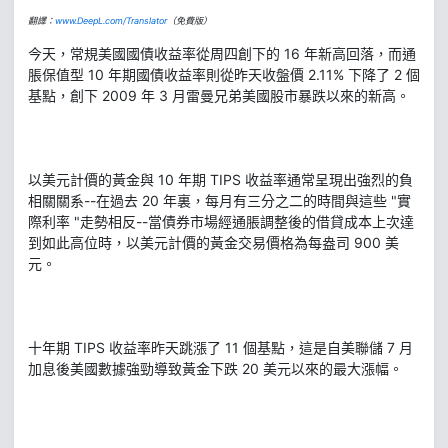
翻譯：
www.DeepL.com/Translator
（免費版）
今天，常規美國國債收益率從周四創下的 16 年新高回落，而通
脹保值型 10 年期國債收益率則從昨天收盤價 2.11% 下降了 2 個
基點，創下 2009 年 3 月雷曼兄弟美國股市暴跌以來的新高。
以美元計價的黃金與 10 年期 TIPS 收益率通常呈現出強烈的負
相關關系--在過去 20 年裏，每月有三分之二的時間與這些 "實
際利率 "走勢相反--當債券市場經通脹調整後的借貸成本上次達
到如此高位時，以美元計價的黃金交易價格為每盎司 900 美
元。
十年期 TIPS 收益率昨天跳漲了 11 個基點，這是自美聯儲 7 月
加息後美國數據強勁導致黃金下跌 20 美元以來的最大漲幅。