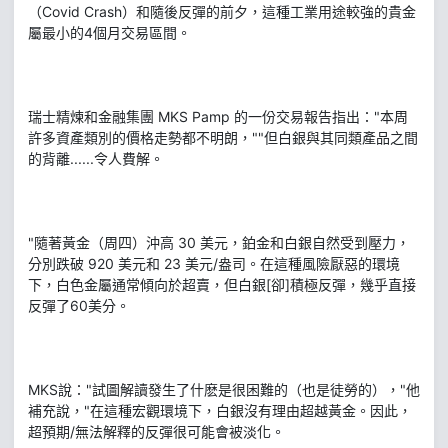
（Covid Crash）和隨後反彈的前夕，這種工業用途較強的貴金
屬最小的4個月交易區間。
瑞士精煉和金融集團 MKS Pamp 的一份交易報告指出："本周
許多資產類別的價格走勢都不明朗，""但白銀與其同類產品之間
的背離......令人費解。
"隨著黃金（周四）沖高 30 美元，鉑金和白銀自然受到壓力，
分別跌破 920 美元和 23 美元/盎司。在這種風險厭惡的環境
下，白色金屬通常傾向於超賣，但白銀[卻]積極反彈，幾乎直接
反彈了60美分。
MKS說："試圖解讀發生了什麽是很困難的（也是徒勞的），"他
補充說，"在這種宏觀環境下，白銀沒有理由超越黃金。因此，
超預期/無法解釋的反彈很可能會被淡化。