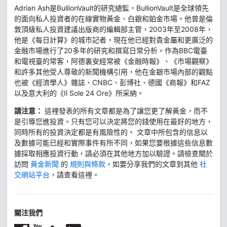
Adrian Ash是BullionVault的研究總監，BullionVault是全球領先
的面向私人投資者的在線實物黃金、白銀和鉑金市場。他曾是倫
敦頂級私人投資建議出版商的編輯部主管，2003年至2008年，
他是《每日計算》的城市記者，現在他已經對貴金屬和更廣泛的
金融市場進行了20多年的研究和撰寫日常分析。作為BBC電臺
和電視臺的常客，阿德裏安經常被《金融時報》、《市場觀察》
和許多其他受人尊敬的新聞機構引用，他在金銀市場內部的觀點
也被《經濟學人》雜誌、CNBC、彭博社、德國《商報》和FAZ
以及意大利的《Il Sole 24 Ore》所采納。
請注意：
這裡發表的所有文章都是為了讓您更了解黃金，而不
是引導您進投資。只有您可以決定將您的錢使用在最好的地方，
同時所有的投資決定都是有風險性的。 文章中所包含的信息以
及數據可能已經和實際事件有所不同，如果您要根據這些信息數
據採取相應投資行動，請必須在其他地方加以驗證。請檢查關於
訪問
黃金新聞
的
規則與條款
，如要分享我們的文章到其他
社
交網站平台
，請查看這裡。
關注我們