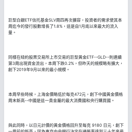
巨型白銀ETF信托基金SLV周四再次擴容，投資者的需求使其本
周迄今的發行股數增長了1.8%，這是自1月底以來最大的流入
量。
同樣在紐約股票交易所上市交易的巨型黃金ETF--GLD--則連續
第3周出現資金流出，本周下跌0.2%，但昨天的規模略有擴大，
創下2019年9月以來的最小規模。
本周早些時候，上海金價略低於每克472元，創下中國黃金價格
周末新高--中國是這一貴金屬的最大消費國和央行購買國。
與此同時，以日元計價的黃金價格回升至每克 9180 日元，創下
一周前的新高，因為東京中央銀行決定在通脹率達到三十年來最