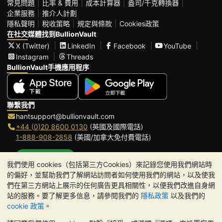
常見問題
比率 & 費用
成本計算器
盎司/千克轉換器
企業服務
推介人計劃
隱私聲明
稅收策略
規定與條款
Cookies政策
在社交媒體找到BullionVault
X (Twitter)
LinkedIn
Facebook
YouTube
Instagram
Threads
BullionVault手機應用程序
聯繫我們
hantsupport@bullionvault.com
+44 (0)20 8600 0130
(英國及國際電話)
1-888-908-2858
(美國/加拿大免付費電話)
點擊通話
我們使用 cookies（包括第三方Cookies）來記錄您使用我們網站時
辦公時間:
的偏好，並幫助我們了解網站訪問者如何使用我們的網站，以及使我
9am to 8:30pm (英國時間), 周一至周五
們在第三方網站上展示的任何廣告更具相關性，以便我們改進自身網
Galmarley Ltd T/A BullionVault
站的服務。要了解更多信息，請參閱我們的
隱私政策
以及我們的
3 Shortlands (7th Floor)
cookie 政策
。
Hammersmith