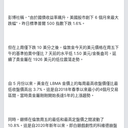
彭博社稱，"由於國債收益率飆升，美國股市創下 6 個月來最大
跌幅"，昨日標準普爾 500 指數下跌 1.6%。
但在上周僅下跌 10 美分之後，倫敦金今天的美元價格在周五下
午的基準拍賣中僅比 7 天前的水平低 1.50 美元/金衡盎司，延
續了貴金屬在 1926 美元的低位震蕩走勢。
自 5 月份以來，黃金在 LBMA 金價上的每周最高收盤價僅比最
低收盤價高出 3.7%。這是自2018年春季以來最小的4個月交易
區間，當時貴金屬剛剛開始長達5年的上漲趨勢。
同時，銀條在倫敦周五的最低和最高定盤價之間波動了
10.8%。這是自2020年新年以來，即白銀戲劇性的科維德崩盤