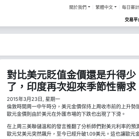
關於我們
繁體中文
每日審
交易平
對比美元貶值金價還是升得少
了，印度再次迎來季節性需求
2015年3月23日, 星期一
倫敦時間周一中午時分，美元金價保持上周收市前的上升勢
歐元金價則由於美元在外匯市場的下跌也出現了下滑。
在上周三美聯儲溫和的發言推翻了分析師們對美元利率的預
歐元兌美元突然飆升，至今已經升破1.09美元。這也讓歐元