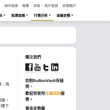
計
操作指南
聯繫
存款
用戶登錄
註冊開戶
台
投資指南
行情分析
金銀走勢
關注我們
如對BullionVault有疑
頭，而
問，
歡迎您使用
在線諮詢
服
務。
測後，
金價下
黃金走勢圖