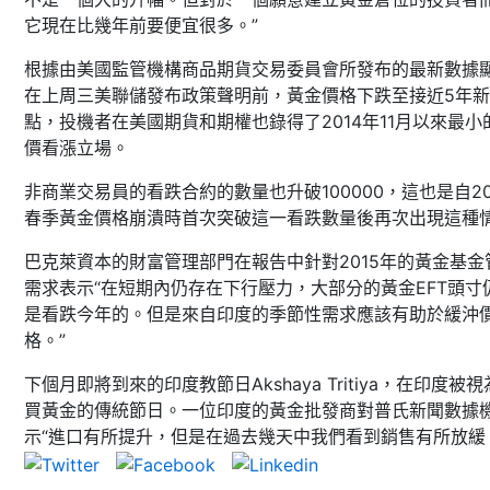
它現在比幾年前要便宜很多。”
根據由美國監管機構商品期貨交易委員會所發布的最新數據
在上周三美聯儲發布政策聲明前，黃金價格下跌至接近5年
點，投機者在美國期貨和期權也錄得了2014年11月以來最小
價看漲立場。
非商業交易員的看跌合約的數量也升破100000，這也是自20
春季黃金價格崩潰時首次突破這一看跌數量後再次出現這種
巴克萊資本的財富管理部門在報告中針對2015年的黃金基金
需求表示“在短期內仍存在下行壓力，大部分的黃金EFT頭寸
是看跌今年的。但是來自印度的季節性需求應該有助於緩沖
格。”
下個月即將到來的印度教節日Akshaya Tritiya，在印度被
買黃金的傳統節日。一位印度的黃金批發商對普氏新聞數據
示“進口有所提升，但是在過去幾天中我們看到銷售有所放緩