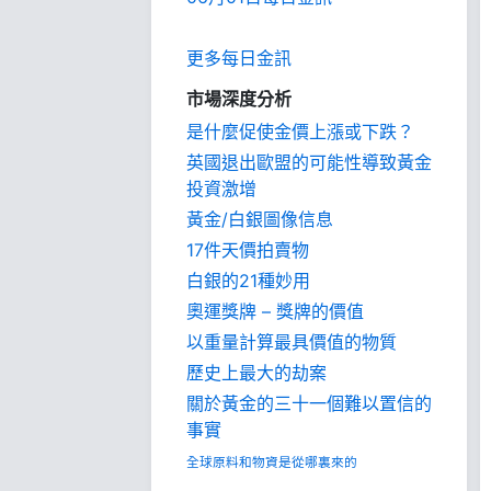
更多每日金訊
市場深度分析
是什麼促使金價上漲或下跌？
英國退出歐盟的可能性導致黃金
投資激增
黃金/白銀圖像信息
17件天價拍賣物
白銀的21種妙用
奧運獎牌 – 獎牌的價值
以重量計算最具價值的物質
歷史上最大的劫案
關於黃金的三十一個難以置信的
事實
全球原料和物資是從哪裏來的