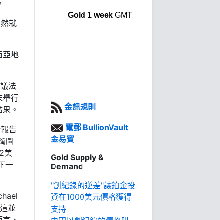
。
Gold 1 week
GMT
顯然就
西亞地
倡議法
末舉行
金訊規則
結果。
電郵 BullionVault
析報告
金易寶
燭圖
2美
Gold Supply &
下一
Demand
"創紀錄的逆差"讓鉑金投
ael
資在1000美元價格獲得
，這並
支持
而言，