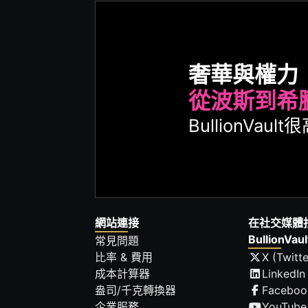
奢華與權力
從波斯到希
BullionVa
網站連接
在社交媒體
BullionVaul
常見問題
比率 & 費用
X (Twitte
成本計算器
LinkedIn
盎司/千克轉換器
Faceboo
企業服務
YouTube