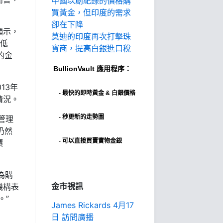
中國以創紀錄的價格購
買黃金，但印度的需求
卻在下降
顯示，
莫迪的印度再次打擊珠
新低
寶商，提高白銀進口稅
的金
BullionVault
應用程序：
13年
-
最快的即時黃金 & 白銀價格
情況。
- 秒更新的走勢圖
管理
仍然
- 可以直接買賣實物金銀
價
視為購
金市視訊
機構表
。”
James Rickards 4月17
日 訪問廣播