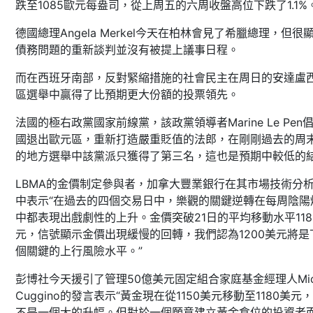
跌至1085歐元每盎司，從上周五的六周收盤高位下跌了1.1%
德國總理Angela Merkel今天在柏林會見了希臘總理，但很
債務問題的重新談判並沒有被提上議事日程。
而在西班牙南部，反對緊縮措施的社會民主在周日的安達盧
區選舉中贏得了比預期更大份額的投票領先。
法國的極右政黨國家前線黨，該政黨領導者Marine Le Pen
國退出歐元區，重新打造嚴重貶值的法郎，在剛剛過去的周
的地方選舉中該黨派只獲得了第三名，這也是預期中較低的
LBMA的金價制定參與者，加拿大豐業銀行在其市場技術分
中表示“在過去的四個交易日中，樂觀的關鍵逆轉在每周陰陽
中都表現出戲劇性的上升。金價突破21日的平均移動水平118
元，信號顯示金價出現緩慢的回轉，我們認為1200美元將是
個關鍵的上行風險水平。”
彭博社今天援引了管理50億美元固定組合家庭基金經理人Mich
Cuggino的發言表示“黃金現在從1150美元移動至1180美元
不是一個大的升幅。但對於一個願意建立黃金倉位的投資者