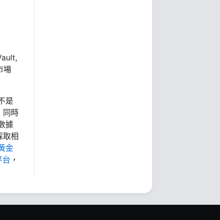
ult,
市場
不是
，同時
數據
採取相
黃金
平台
，