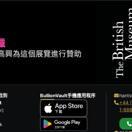
臘
ult很高興為這個展覽進行贊助
找到
BullionVault手機應用程序
hants
t
+44 (
1-88
r)
k