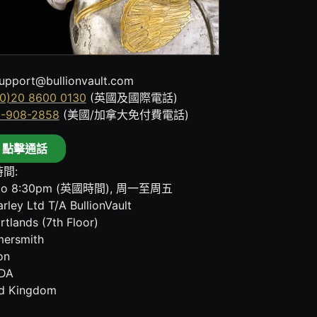
upport@bullionvault.com
0)20 8600 0130
(英國及國際電話)
8-908-2858
(美國/加拿大免付費電話)
點擊通話
間:
to 8:30pm (英國時間), 周一至周五
rley Ltd T/A BullionVault
rtlands (7th Floor)
ersmith
on
DA
ed Kingdom