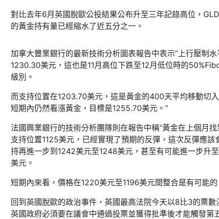
對比去年6月英國脫歐公投結果公布升至三年記錄高位，GL
的黃金持有量已經縮水了近五分之一。
加拿大豐業銀行的最新技術分析圖表報告中表示“上行壓制水
1230.30美元，這也是11月高位下跌至12月低位時的50%Fib
級別。
而支持位置在1203.70美元，這是黃金的400天平均移動切
短期內仍然看漲黃金，目標是1255.70美元。”
法國興業銀行的技術分析團隊則在報告中稱“黃金在上個月找
支持位置1125美元，已經實現了預期的反彈，這次反彈應該
持再進一步到1242美元至1248美元，甚至有可能進一步升至1
美元。
短期內來看，價格在1220美元至1196美元間整合是有可能的
回到英國脫歐的政治事件，英國最高法院今天以8比3的票數
英國政府必須要在議會中通過投票並獲得批準後才能觸發第