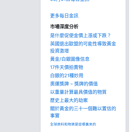
更多每日金訊
市場深度分析
是什麼促使金價上漲或下跌？
英國退出歐盟的可能性導致黃金
投資激增
黃金/白銀圖像信息
17件天價拍賣物
白銀的21種妙用
奧運獎牌 – 獎牌的價值
以重量計算最具價值的物質
歷史上最大的劫案
關於黃金的三十一個難以置信的
事實
全球原料和物資是從哪裏來的