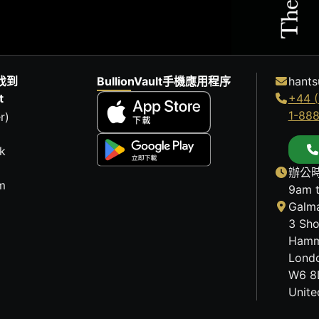
找到
BullionVault手機應用程序
hants
t
+44 (
1-88
r)
k
辦公時
m
9am 
Galma
3 Sho
Hamm
Lond
W6 8
Unit