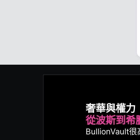
奢華與權力
從波斯到希
BullionVa