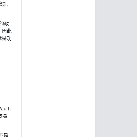
資訊
大的政
，因此
就是功
。
ult,
市場
不是