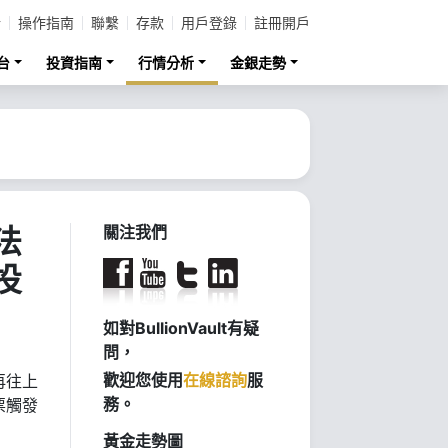
計
操作指南
聯繫
存款
用戶登錄
註冊開戶
台
投資指南
行情分析
金銀走勢
法
關注我們
投
如對BullionVault有疑
問，
歡迎您使用
在線諮詢
服
再往上
務。
票觸發
黃金走勢圖