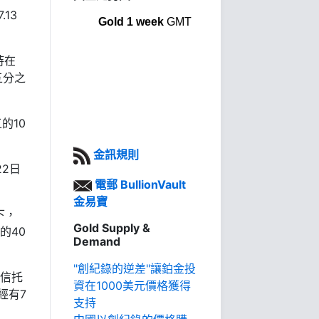
13
Gold 1 week
GMT
持在
五分之
的10
金訊規則
22日
電郵 BullionVault
金易寶
下，
Gold Supply &
的40
Demand
"創紀錄的逆差"讓鉑金投
金信托
資在1000美元價格獲得
經有7
支持