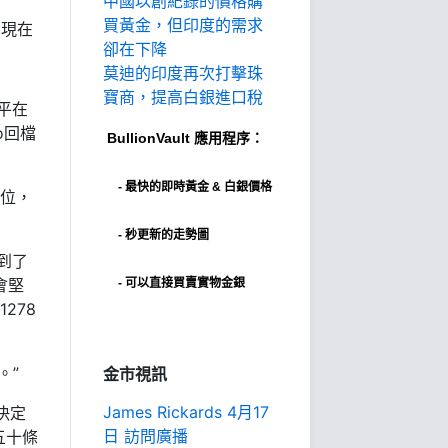
中國以創紀錄的價格購
買黃金，但印度的需求
D現在
卻在下降
莫迪的印度再次打擊珠
寶商，提高白銀進口稅
平在
o回檔
BullionVault
應用程序：
-
最快的即時黃金 & 白銀價格
入位，
- 秒更新的走勢圖
到了
會堅
- 可以直接買賣實物金銀
278
。”
金市視訊
James Rickards 4月17
決定
日 訪問廣播
五十條