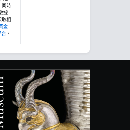
，同時
數據
採取相
黃金
平台
，