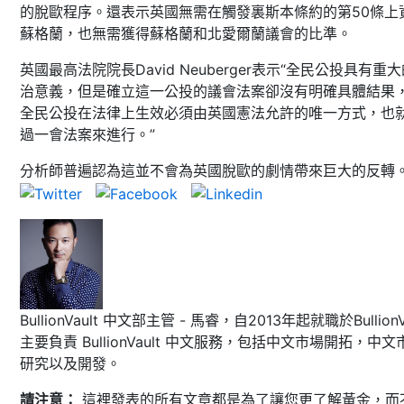
的脫歐程序。還表示英國無需在觸發裏斯本條約的第50條上
蘇格蘭，也無需獲得蘇格蘭和北愛爾蘭議會的比準。
英國最高法院院長David Neuberger表示“全民公投具有重
治意義，但是確立這一公投的議會法案卻沒有明確具體結果
全民公投在法律上生效必須由英國憲法允許的唯一方式，也
過一會法案來進行。”
分析師普遍認為這並不會為英國脫歐的劇情帶來巨大的反轉
BullionVault 中文部主管 - 馬睿，自2013年起就職於BullionVa
主要負責 BullionVault 中文服務，包括中文市場開拓，中文
研究以及開發。
請注意：
這裡發表的所有文章都是為了讓您更了解黃金，而