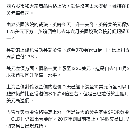
西方股市和大宗商品價格上漲，銀價沒有太大變動，維持在17.
美元每盎司。
由於英國法院的裁決，英鎊今天上升一美分，英鎊兌美元保
1.25美元下方，英鎊價格比去年六月美國脫歐公投前低超過
一。
英鎊的上漲也帶動英鎊金價下跌至970英鎊每盎司，比上周五
周高位低1.3%。
美元金價方面，價格一度上漲至1220美元，這是自去年11月
以來首次回升至這一水平。
上海金價對倫敦金價的溢價今天已經下滑至10美元每盎司以
雖然仍然比正常溢價水平高4倍左右，但是已經遠低於上個月
美元高溢價。
盡管昨天黃金價格穩定上漲，但是最大的黃金基金SPDR黃
（GLD）仍然出現萎縮，2017年到目前為止，14個交易日已
個交易日出現減持。