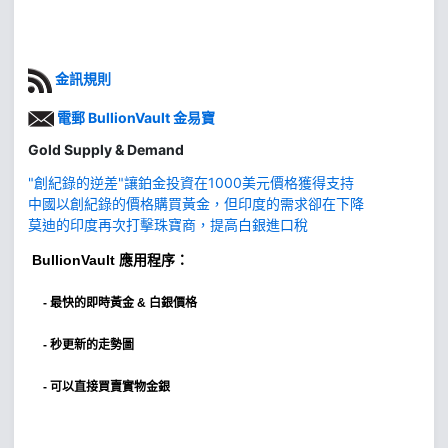
金訊規則
電郵 BullionVault 金易寶
Gold Supply & Demand
"創紀錄的逆差"讓鉑金投資在1000美元價格獲得支持
中國以創紀錄的價格購買黃金，但印度的需求卻在下降
莫迪的印度再次打擊珠寶商，提高白銀進口稅
BullionVault
應用程序：
-
最快的即時黃金 & 白銀價格
- 秒更新的走勢圖
- 可以直接買賣實物金銀