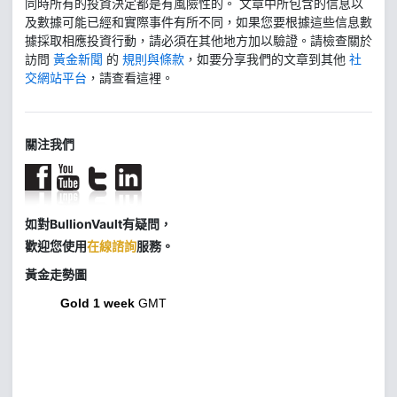
同時所有的投資決定都是有風險性的。 文章中所包含的信息以
及數據可能已經和實際事件有所不同，如果您要根據這些信息數
據採取相應投資行動，請必須在其他地方加以驗證。請檢查關於
訪問
黃金新聞
的
規則與條款
，如要分享我們的文章到其他
社
交網站平台
，請查看這裡。
關注我們
如對BullionVault有疑問，
歡迎您使用
在線諮詢
服務。
黃金走勢圖
Gold 1 week
GMT