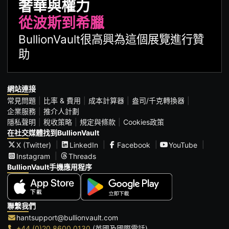
奢華與權力
從波斯到希臘
BullionVault很高興為這個展覽進行贊
助
網站連接
常見問題
比率 & 費用
成本計算器
盎司/千克轉換器
企業服務
推介人計劃
隱私聲明
稅收策略
規定與條款
Cookies政策
在社交媒體找到BullionVault
X (Twitter)
LinkedIn
Facebook
YouTube
Instagram
Threads
BullionVault手機應用程序
聯繫我們
hantsupport@bullionvault.com
+44 (0)20 8600 0130
(英國及國際電話)