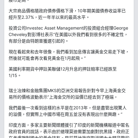
大宗商品價格隨政府債券價格下滑，10年期美國債券收益率已
經升至2.37%，近一年半以來的最高水平。
投資公司Investec Asset Management的投資組合經理George
Cheveley對彭博社表示“在美國以外我們看到很多的不確定性，
有部分是由特朗普獲選引起的。
現在看起來和去年很像，我們看到加息傳言讓黃金交易走下坡，
然後就可能會再次看見黃金在1月起飛。”
美國利率期貨中押註美聯儲12月升息的押註賠率已經跌至
1/15。
瑞士冶煉和金融集團MKS的亞洲交易報告針對今早上海黃金交
易所的價格波動表示“上海金交所的溢價已經去到了極端，
我們最後一次看到這樣的水平是在2013年，但是盡管出現驚人
的溢價，但實際上中國市場在周五並沒有表現出什麽興趣。”
印度方面，多家主要新聞媒體援引了印度的新聞機構報道中匿名
政府官員的說話，表示由於總理莫迪需要加劇對抗黑錢，政府正
在考慮限制國內的黃金持有。早前莫迪政府取消國內大額貨幣的