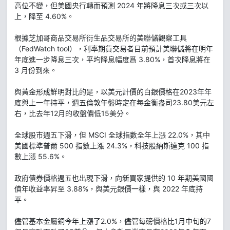
高位不變，但美國央行轉而預測 2024 年將降息三次或三次以
上，降至 4.60%。
根據芝加哥商品交易所衍生品交易所的美聯儲觀察工具
（FedWatch tool），利率期貨交易者目前預計美聯儲將在明年
年底進一步降息三次，平均降息幅度爲 3.80%，首次降息將在
3 月份到來。
與黃金形成鮮明對比的是，以美元計價的白銀價格在2023年年
底與上一年持平，週五倫敦午盤時定在每金衡盎司23.80美元左
右，比去年12月的收盤價低15美分。
全球股市週五下滑，但 MSCI 全球指數全年上漲 22.0%，其中
美國標準普爾 500 指數上漲 24.3%，科技股納斯達克 100 指
數上漲 55.6%。
政府債券價格週五也出現下滑，向新買家提供的 10 年期美國國
債年收益率昇至 3.88%，與美元銀價一樣，與 2022 年底持
平。
儘管基本金屬銅今年上漲了2.0%，儘管每磅價格比1月中旬的7