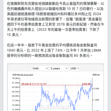
在俄羅斯對烏克蘭各地城鎮髮動迄今爲止最猛烈的導彈襲擊、以
色列繼續轟炸和入侵加沙以報複哈馬斯 10 月 7 日的暴行，以及
美國前總統唐納德-特朗普被緬因州和科羅拉多州阻止在 2024
年尋求連任等地緣政治新聞的影響下，這種 "避風港 "貴金屬在
週四下午的基準拍賣會上又昇至 2078 美元的新紀錄，然後在今
天上午的拍賣會上（2023 年的最後一次基準拍賣會）下跌了
15 美元。
在這一年中，倫敦下午黃金拍賣的平均價格爲每金衡製盎司
1940 美元，比 2022 年上漲了 7.8%，比今年 1 月參加 LBMA
競爭的分析師的一緻預測高出每金衡製盎司 80 多美元。