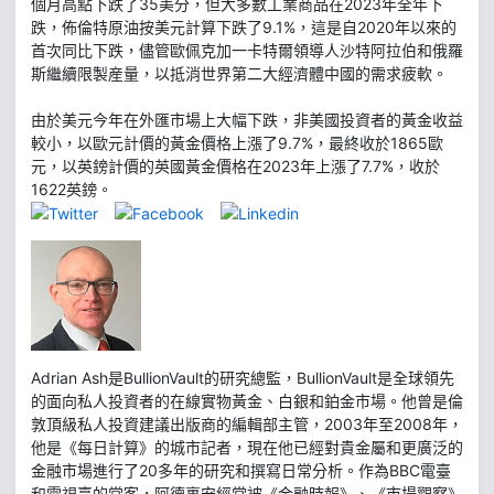
個月高點下跌了35美分，但大多數工業商品在2023年全年下
跌，佈倫特原油按美元計算下跌了9.1%，這是自2020年以來的
首次同比下跌，儘管歐佩克加一卡特爾領導人沙特阿拉伯和俄羅
斯繼續限製産量，以抵消世界第二大經濟體中國的需求疲軟。
由於美元今年在外匯市場上大幅下跌，非美國投資者的黃金收益
較小，以歐元計價的黃金價格上漲了9.7%，最終收於1865歐
元，以英鎊計價的英國黃金價格在2023年上漲了7.7%，收於
1622英鎊。
Adrian Ash是BullionVault的研究總監，BullionVault是全球領先
的面向私人投資者的在線實物黃金、白銀和鉑金市場。他曾是倫
敦頂級私人投資建議出版商的編輯部主管，2003年至2008年，
他是《每日計算》的城市記者，現在他已經對貴金屬和更廣泛的
金融市場進行了20多年的研究和撰寫日常分析。作為BBC電臺
和電視臺的常客，阿德裏安經常被《金融時報》、《市場觀察》