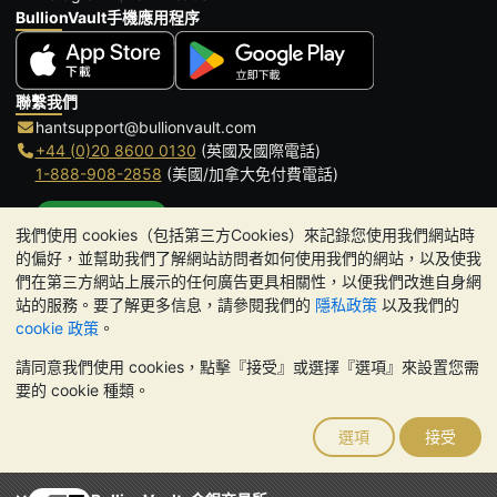
BullionVault手機應用程序
聯繫我們
hantsupport@bullionvault.com
+44 (0)20 8600 0130
(英國及國際電話)
1-888-908-2858
(美國/加拿大免付費電話)
點擊通話
我們使用 cookies（包括第三方Cookies）來記錄您使用我們網站時
辦公時間:
的偏好，並幫助我們了解網站訪問者如何使用我們的網站，以及使我
9am to 8:30pm (英國時間), 周一至周五
們在第三方網站上展示的任何廣告更具相關性，以便我們改進自身網
Galmarley Ltd T/A BullionVault
站的服務。要了解更多信息，請參閱我們的
隱私政策
以及我們的
3 Shortlands (7th Floor)
cookie 政策
。
Hammersmith
請同意我們使用 cookies，點擊『接受』或選擇『選項』來設置您需
London
要的 cookie 種類。
W6 8DA
United Kingdom
選項
接受
請注意:
貴金屬的價值可能下跌也可能上漲。歷史趨勢不能保證未來
的價格走勢。BullionVault 網站及其任何通訊中的任何內容均不構成
投資建議。您應該考慮尋求專業建議，以確定投資並持有金條是否適