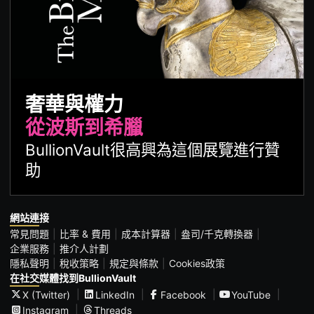
奢華與權力
從波斯到希臘
BullionVault很高興為這個展覽進行贊
助
網站連接
常見問題
比率 & 費用
成本計算器
盎司/千克轉換器
企業服務
推介人計劃
隱私聲明
稅收策略
規定與條款
Cookies政策
在社交媒體找到BullionVault
X (Twitter)
LinkedIn
Facebook
YouTube
Instagram
Threads