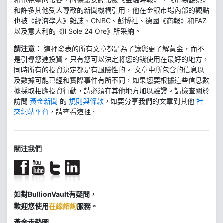
和許多其他受人尊敬的新聞機構引用，他在金銀市場內部的觀點
也被《經濟學人》雜誌、CNBC、彭博社、德國《商報》和FAZ
以及意大利的《Il Sole 24 Ore》所采納。
請注意：
這裡發表的所有文章都是為了讓您更了解黃金，而不
是引導您進投資。只有您可以決定將您的錢使用在最好的地方，
同時所有的投資決定都是有風險性的。 文章中所包含的信息以
及數據可能已經和實際事件有所不同，如果您要根據這些信息數
據採取相應投資行動，請必須在其他地方加以驗證。請檢查關於
訪問
黃金新聞
的
規則與條款
，如要分享我們的文章到其他
社
交網站平台
，請查看這裡。
關注我們
如對BullionVault有疑問，
歡迎您使用
在線諮詢
服務。
黃金走勢圖