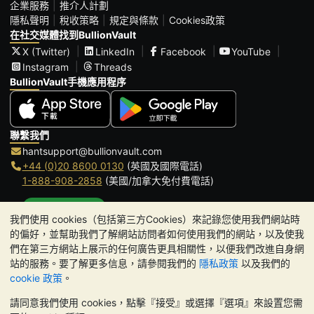
企業服務
推介人計劃
隱私聲明
稅收策略
規定與條款
Cookies政策
在社交媒體找到BullionVault
X (Twitter)
LinkedIn
Facebook
YouTube
Instagram
Threads
BullionVault手機應用程序
聯繫我們
hantsupport@bullionvault.com
+44 (0)20 8600 0130
(英國及國際電話)
1-888-908-2858
(美國/加拿大免付費電話)
點擊通話
我們使用 cookies（包括第三方Cookies）來記錄您使用我們網站時
辦公時間:
的偏好，並幫助我們了解網站訪問者如何使用我們的網站，以及使我
9am to 8:30pm (英國時間), 周一至周五
們在第三方網站上展示的任何廣告更具相關性，以便我們改進自身網
Galmarley Ltd T/A BullionVault
站的服務。要了解更多信息，請參閱我們的
隱私政策
以及我們的
3 Shortlands (7th Floor)
cookie 政策
。
Hammersmith
請同意我們使用 cookies，點擊『接受』或選擇『選項』來設置您需
London