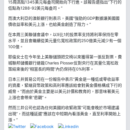
15周高點1345美元每盎司開始向下行進。該報告還指出“下行的
低點為1288-92美元每盎司。”
而澳大利亞的澳新銀行則表示，美國“強勁的GDP數據讓美國國
債收益率和美元上漲，也給黃金創造了阻力。”
在本周三美聯儲會議中，以9比1的投票率支持將利率保持在零
水平，並且會繼續從美元量化寬松政策的250億美元減少有一個
100億。
耶倫女士在今年坐上美聯儲頭把交椅以來獲得第一張反對票，費
城聯邦儲備銀行總裁Charles Plosser反對央行在其量化寬松政
策結束後的“相當長的時間”內仍保持在0%利率。
日本三井貿易公司在一份報告中表示“黃金是一種低或零收益率
的資產，緊縮貨幣政策和高利率應該給會對黃金價格構成下行的
威脅。”而由於黃金主要是以美元計價和教育的，那意味著美元
上漲也會帶來“悲觀”。
然而三井公司也認為任何美國的收緊政策“可能會晚於市場建議
出現”，而這種延遲“應該在中短期內看漲黃金，直至利率開始上
漲。”