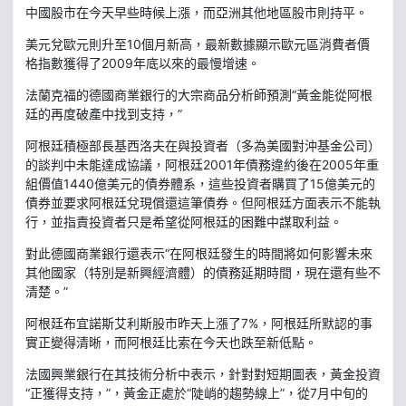
中國股市在今天早些時候上漲，而亞洲其他地區股市則持平。
美元兌歐元則升至10個月新高，最新數據顯示歐元區消費者價
格指數獲得了2009年底以來的最慢增速。
法蘭克福的德國商業銀行的大宗商品分析師預測“黃金能從阿根
廷的再度破產中找到支持，”
阿根廷積極部長基西洛夫在與投資者（多為美國對沖基金公司）
的談判中未能達成協議，阿根廷2001年債務違約後在2005年重
組價值1440億美元的債券體系，這些投資者購買了15億美元的
債券並要求阿根廷兌現償還這筆債券。但阿根廷方面表示不能執
行，並指責投資者只是希望從阿根廷的困難中謀取利益。
對此德國商業銀行還表示“在阿根廷發生的時間將如何影響未來
其他國家（特別是新興經濟體）的債務延期時間，現在還有些不
清楚。”
阿根廷布宜諾斯艾利斯股市昨天上漲了7%，阿根廷所默認的事
實正變得清晰，而阿根廷比索在今天也跌至新低點。
法國興業銀行在其技術分析中表示，針對對短期圖表，黃金投資
“正獲得支持，”，黃金正處於“陡峭的趨勢線上”，從7月中旬的