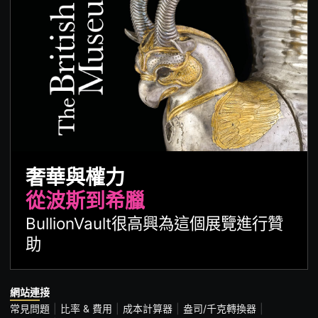
奢華與權力
從波斯到希臘
BullionVault很高興為這個展覽進行贊
助
網站連接
常見問題
比率 & 費用
成本計算器
盎司/千克轉換器