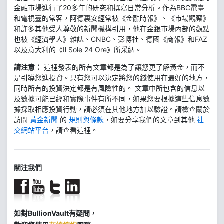
金融市場進行了20多年的研究和撰寫日常分析。作為BBC電臺
和電視臺的常客，阿德裏安經常被《金融時報》、《市場觀察》
和許多其他受人尊敬的新聞機構引用，他在金銀市場內部的觀點
也被《經濟學人》雜誌、CNBC、彭博社、德國《商報》和FAZ
以及意大利的《Il Sole 24 Ore》所采納。
請注意：
這裡發表的所有文章都是為了讓您更了解黃金，而不
是引導您進投資。只有您可以決定將您的錢使用在最好的地方，
同時所有的投資決定都是有風險性的。 文章中所包含的信息以
及數據可能已經和實際事件有所不同，如果您要根據這些信息數
據採取相應投資行動，請必須在其他地方加以驗證。請檢查關於
訪問
黃金新聞
的
規則與條款
，如要分享我們的文章到其他
社
交網站平台
，請查看這裡。
關注我們
如對BullionVault有疑問，