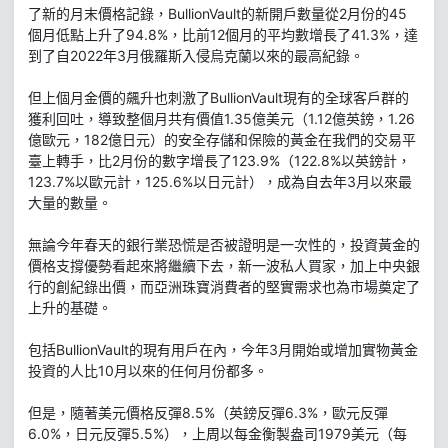
了新的月末價格記錄，BullionVault的新開戶數量從2月份的45
個月低點上升了94.8%，比前12個月的平均數增長了41.3%，達
到了自2022年3月俄羅斯入侵烏克蘭以來的最高紀錄。
但上個月金價的飆升也刺激了BullionVault現有的全球客戶群的
獲利回吐，導致整個月共有價值1.35億美元（1.12億英鎊，1.26
億歐元，182億日元）的安全存儲和保險的黃金在我們的交易平
臺上轉手，比2月份的數字增長了123.9%（122.8%以英鎊計，
123.7%以歐元計，125.6%以日元計），成為自去年3月以來最
大量的數量。
無論今年春天的銀行業恐慌是否被證明是一次性的，投資黃金的
價格支撐優勢看起來將繼續下去，新一波私人買家，加上中央銀
行的創紀錄出價，而亞洲珠寶消費者的堅實需求也為市場奠定了
上升的基礎。
包括BullionVault的現有用戶在內，今年3月開始或增加實物黃金
投資的人比10月以來的任何月份都多。
但是，隨著美元價格反彈8.5%（英鎊反彈6.3%，歐元反彈
6.0%，日元反彈5.5%），上周以每金衡製盎司1979美元（每