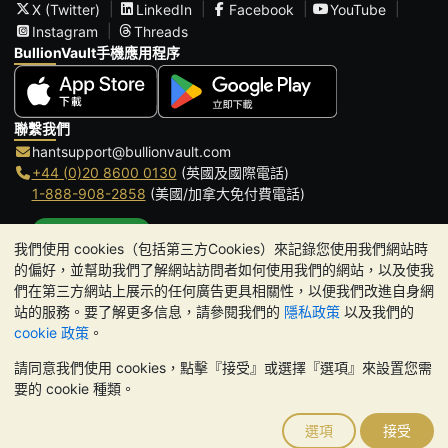
X (Twitter)
LinkedIn
Facebook
YouTube
Instagram
Threads
BullionVault手機應用程序
聯繫我們
hantsupport@bullionvault.com
+44 (0)20 8600 0130
(英國及國際電話)
1-888-908-2858
(美國/加拿大免付費電話)
點擊通話
我們使用 cookies（包括第三方Cookies）來記錄您使用我們網站時
辦公時間:
的偏好，並幫助我們了解網站訪問者如何使用我們的網站，以及使我
9am to 8:30pm (英國時間), 周一至周五
們在第三方網站上展示的任何廣告更具相關性，以便我們改進自身網
Galmarley Ltd T/A BullionVault
站的服務。要了解更多信息，請參閱我們的
隱私政策
以及我們的
3 Shortlands (7th Floor)
cookie 政策
。
Hammersmith
請同意我們使用 cookies，點擊『接受』或選擇『選項』來設置您需
London
要的 cookie 種類。
W6 8DA
United Kingdom
選項
接受
請注意:
貴金屬的價值可能下跌也可能上漲。歷史趨勢不能保證未來