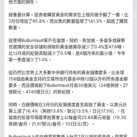
他方面的損失。
按重量計算，投資者購買黃金的需求在上個月幾乎翻了一番，比
2月份增加了95.8%，而出售的數量猛增了141.3%，超過了購買
數量。
這使得BullionVault客戶在倫敦、紐約、新加坡、多倫多或蘇黎
世選擇的安全存儲和保險的黃金總庫存減少了0.4%至47.6噸，
比12月底的紀錄高點減少了0.5噸，是9個月來的最小值，今年
第一季度減少了1.0%。
這仍然比世界上大多數中央銀行持有的黃金儲備要多，比全球
158個由黃金支持的交易所信托基金中除12個以外的所有基金都
要多，而且價值創下BullionVault月底30億美元（24億英鎊，27
億歐元，4140億日元）的新紀錄。
同時，白銀價格在3月份的反彈速度甚至超過了黃金，以美元計
算上漲了16.4%（英鎊13.6%，歐元13.5%，日元17.3%），在
倫敦的批發市場基準拍賣會上以每盎司23.89美元收盤（19.30
英鎊/盎司，21.97歐元/盎司，102日元/克）。
BullionVault上的白銀買家數量上升至7月以來的最高值，而賣家