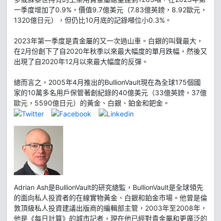
一季度增加了0.9%，價值9.7億美元（7.83億英鎊，8.92歐元，
1320億日元），但仍比10月底的記錄噸位小0.3%。
2023年第一季度是貴金屬的又一次過山車。白銀的叫聲最大，
在2月份創下了自2020年秋季以來最大幅度的單月跌幅，然後又
出現了自2020年12月以來最大幅度的反彈。
總而言之，2005年4月推出的BullionVault現在為全球175個國
家的10萬多名用戶保管著創紀錄的40億美元（33億英鎊，37億
歐元，5590億日元）的黃金、白銀、鉑金和鈀金。
Adrian Ash是BullionVault的研究總監，BullionVault是全球領先
的面向私人投資者的在線實物黃金、白銀和鉑金市場。他曾是倫
敦頂級私人投資建議出版商的編輯部主管，2003年至2008年，
他是《每日計算》的城市記者，現在他已經對貴金屬和更廣泛的