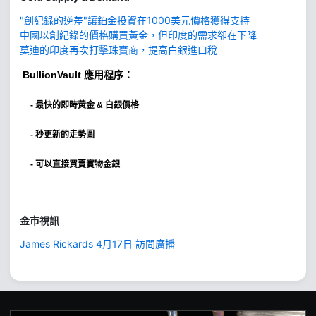
"創紀錄的逆差"讓鉑金投資在1000美元價格獲得支持
中國以創紀錄的價格購買黃金，但印度的需求卻在下降
莫迪的印度再次打擊珠寶商，提高白銀進口稅
BullionVault
應用程序：
-
最快的即時黃金 & 白銀價格
- 秒更新的走勢圖
- 可以直接買賣實物金銀
金市視訊
James Rickards 4月17日 訪問廣播