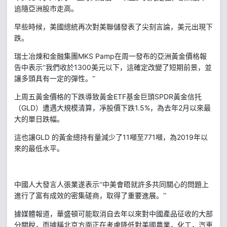
追隨亞洲股市走高。
早些時候，美國總統再次對美聯儲發表了尖刻言論，美元出現下
跌。
MKS Pamp
瑞士冶煉和金融集團
在周一發布的亞洲黃金價格報
1300
告中表示“我們收於
美元以下，這確定改變了短期前景，並
讓多頭具有一定的彈性。”
ETF
SPDR
上周五黃金價格的下跌導致黃金
基金巨頭
黃金信托
GLD
1.5%
2
（
）遭遇大規模清算，凈股價下跌
，為去年
月以來最
大的單日跌幅。
GLD
11
771
2019
這也讓
的黃金總持有量減少了
噸至
噸，為
年以
來的最低水平。
中國人大發言人張業遂表示“中美會晤就許多共同關心的問題上
進行了富有成效的密集磋商，取得了重要進展。”
據媒體報道，華盛頓可能取消自去年以來對中國產品征收的大部
分關稅，而據稱北京方面正在考慮降低對美國農業，化工，汽車