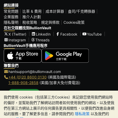
網站連接
常見問題
比率 & 費用
成本計算器
盎司/千克轉換器
企業服務
推介人計劃
隱私聲明
稅收策略
規定與條款
Cookies政策
在社交媒體找到BullionVault
X (Twitter)
LinkedIn
Facebook
YouTube
Instagram
Threads
BullionVault手機應用程序
聯繫我們
hantsupport@bullionvault.com
+44 (0)20 8600 0130
(英國及國際電話)
1-888-908-2858
(美國/加拿大免付費電話)
點擊通話
我們使用 cookies（包括第三方Cookies）來記錄您使用我們網站時
辦公時間:
的偏好，並幫助我們了解網站訪問者如何使用我們的網站，以及使我
9am to 8:30pm (英國時間), 周一至周五
們在第三方網站上展示的任何廣告更具相關性，以便我們改進自身網
Galmarley Ltd T/A BullionVault
站的服務。要了解更多信息，請參閱我們的
隱私政策
以及我們的
3 Shortlands (7th Floor)