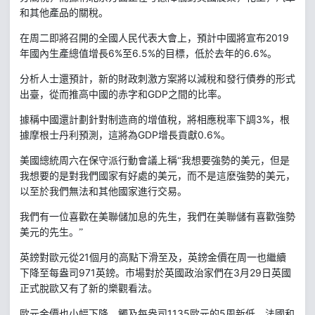
和其他產品的關稅。
2019
在周二即將召開的全國人民代表大會上，預計中國將宣布
6%
6.5%
6.6%
年國內生產總值增長
至
的目標，低於去年的
。
分析人士還預計，新的財政刺激方案將以減稅和發行債券的形式
GDP
出臺，從而推高中國的赤字和
之間的比率。
3%
據稱中國還計劃針對制造商的增值稅，將相應稅率下調
，根
GDP
0.6%
據摩根士丹利預測，這將為
增長貢獻
。
美國總統周六在保守派行動會議上稱“我想要強勢的美元，但是
我想要的是對我們國家有好處的美元，而不是這麽強勢的美元，
以至於我們無法和其他國家進行交易。
我們有一位喜歡在美聯儲加息的先生，我們在美聯儲有喜歡強勢
美元的先生。”
21
英鎊對歐元從
個月的高點下滑至及，英鎊金價在周一也繼續
971
3
29
下降至每盎司
英鎊。市場對於英國政治家們在
月
日英國
正式脫歐又有了新的樂觀看法。
1135
歐元的
5
歐元金價也小幅下降，觸及每盎司
周新低。法國和