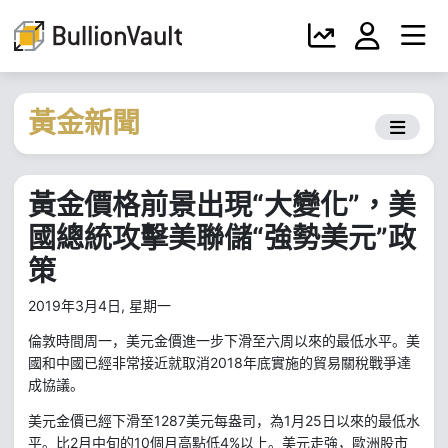
黃金新聞
黃金價格前景出現“大變化”，美
國總統攻擊美聯儲“強勢美元”政
策
2019年3月4日, 星期一
倫敦時間周一，美元金價進一步下滑至六周以來的最低水平。美
2018
國和中國已經非常接近就取消
年底實施的貿易關稅戰爭達
成協議。
1287
1
25
美元金價已經下滑至
美元每盎司，為
月
日以來的最低水
2
10
4%
平。比
月中旬的
個月高點低
以上。美元走強，歐洲股市