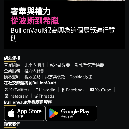
奢華與權力
從波斯到希臘
BullionVault很高興為這個展覽進行贊
助
網站連接
常見問題
比率 & 費用
成本計算器
盎司/千克轉換器
企業服務
推介人計劃
隱私聲明
稅收策略
規定與條款
Cookies政策
在社交媒體找到BullionVault
X (Twitter)
LinkedIn
Facebook
YouTube
Instagram
Threads
BullionVault手機應用程序
聯繫我們