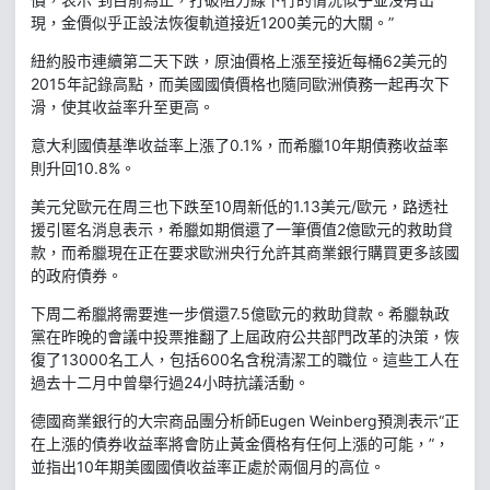
現，金價似乎正設法恢復軌道接近1200美元的大關。”
紐約股市連續第二天下跌，原油價格上漲至接近每桶62美元的
2015年記錄高點，而美國國債價格也隨同歐洲債務一起再次下
滑，使其收益率升至更高。
意大利國債基準收益率上漲了0.1%，而希臘10年期債務收益率
則升回10.8%。
美元兌歐元在周三也下跌至10周新低的1.13美元/歐元，路透社
援引匿名消息表示，希臘如期償還了一筆價值2億歐元的救助貸
款，而希臘現在正在要求歐洲央行允許其商業銀行購買更多該國
的政府債券。
下周二希臘將需要進一步償還7.5億歐元的救助貸款。希臘執政
黨在昨晚的會議中投票推翻了上屆政府公共部門改革的決策，恢
復了13000名工人，包括600名含稅清潔工的職位。這些工人在
過去十二月中曾舉行過24小時抗議活動。
德國商業銀行的大宗商品團分析師Eugen Weinberg預測表示“正
在上漲的債券收益率將會防止黃金價格有任何上漲的可能，”，
並指出10年期美國國債收益率正處於兩個月的高位。