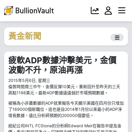
黃金新聞
疲軟ADP數據沖擊美元，金價
波動不升，原油再漲
2015年5月6日, 星期三
倫敦時間周三中午，金價反彈10美元，重新回升至昨天的三天
高點1198美元，最新ADP數據遠遠弱於市場預期數據。
被稱為小非農數據的ADP就業報告今天顯示美國在四月份只增加
了169000個新職位，這也是自2014年1月份以來最小的ADP凈
增長數據，遠比分析師預期的200000個要低。
經紀公司INTL FCStone的分析師Edward Meir在報告中提及金
價，表示“到目前為止，打破阻力線下行的情況似乎並沒有出