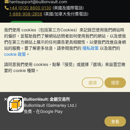
hantsupport@bullionvault.com
+44 (0)20 8600 0130
(英國及國際電話)
1-888-908-2858
(美國/加拿大免付費電話)
點擊通話
我們使用 cookies（包括第三方Cookies）來記錄您使用我們網站時
辦公時間:
的偏好，並幫助我們了解網站訪問者如何使用我們的網站，以及使我
9am to 8:30pm (英國時間), 周一至周五
們在第三方網站上展示的任何廣告更具相關性，以便我們改進自身網
Galmarley Ltd T/A BullionVault
站的服務。要了解更多信息，請參閱我們的
隱私政策
以及我們的
3 Shortlands (7th Floor)
cookie 政策
。
Hammersmith
請同意我們使用 cookies，點擊『接受』或選擇『選項』來設置您需
London
要的 cookie 種類。
W6 8DA
United Kingdom
選項
接受
請注意:
貴金屬的價值可能下跌也可能上漲。歷史趨勢不能保證未來
的價格走勢。BullionVault 網站及其任何通訊中的任何內容均不構成
投資建議。您應該考慮尋求專業建議，以確定投資並持有金條是否適
BullionVault: 金銀交易所
合您。
BullionVault (Galmarley Ltd.)
Galmarley Ltd，以 BullionVault 名義進行交易，在英格蘭和威爾斯
免費 - 在Google Play
註冊，註冊號碼：4943684
BullionVault Ltd © 2026
查看