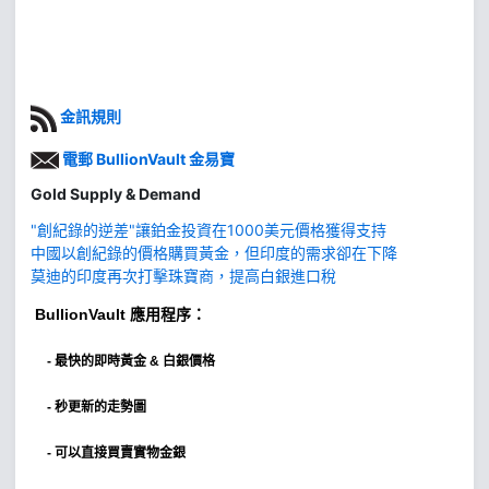
金訊規則
電郵 BullionVault 金易寶
Gold Supply & Demand
"創紀錄的逆差"讓鉑金投資在1000美元價格獲得支持
中國以創紀錄的價格購買黃金，但印度的需求卻在下降
莫迪的印度再次打擊珠寶商，提高白銀進口稅
BullionVault
應用程序：
-
最快的即時黃金 & 白銀價格
- 秒更新的走勢圖
- 可以直接買賣實物金銀