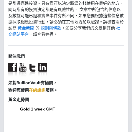
是引導您進投資。只有您可以決定將您的錢使用在最好的地方，
同時所有的投資決定都是有風險性的。 文章中所包含的信息以
及數據可能已經和實際事件有所不同，如果您要根據這些信息數
據採取相應投資行動，請必須在其他地方加以驗證。請檢查關於
訪問
黃金新聞
的
規則與條款
，如要分享我們的文章到其他
社
交網站平台
，請查看這裡。
關注我們
如對BullionVault有疑問，
歡迎您使用
在線諮詢
服務。
黃金走勢圖
Gold 1 week
GMT