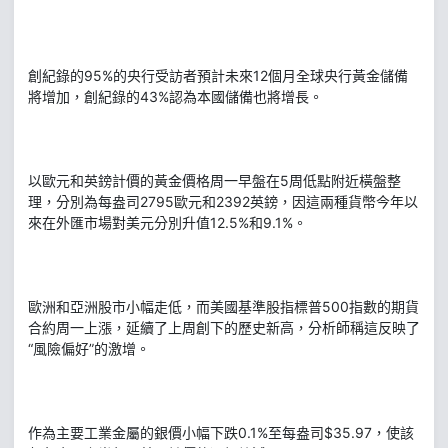
創紀錄的95%的央行受訪者預計未來12個月全球央行黃金儲備
將增加，創紀錄的43%認為本國儲備也將增長。
以歐元和英鎊計價的黃金價格周一早盤在5周低點附近橫盤整
理，分別為每盎司2795歐元和2392英鎊，因這兩種貨幣今年以
來在外匯市場對美元分別升值12.5%和9.1%。
歐洲和亞洲股市小幅走低，而美國基準股指標普500指數的期貨
合約周一上漲，延續了上周創下的歷史新高，分析師稱這反映了
“風險偏好”的激增。
作為主要工業金屬的銀價小幅下跌0.1%至每盎司$35.97，使該