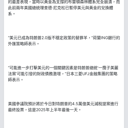
的最差表現，當時以黃金為支撐的布雷頓森林體系完全崩潰，而
此前兩年美國總統理查德·尼克松已暫停美元與黃金的兌換體
系。
“美元已成為特朗普2.0版不穩定政策的替罪羊，”荷蘭ING銀行的
外匯策略師表示。
“可能進一步打擊美元的一個關鍵因素是特朗普總統‘一攬子美麗
法案’可能引發的財政債務激增，”日本三菱UFJ金融集團的策略
師表示。
美國參議院預計將於今日對特朗普的4.5萬億美元減稅提案進行
最終投票，這是2025年上半年最後一天。