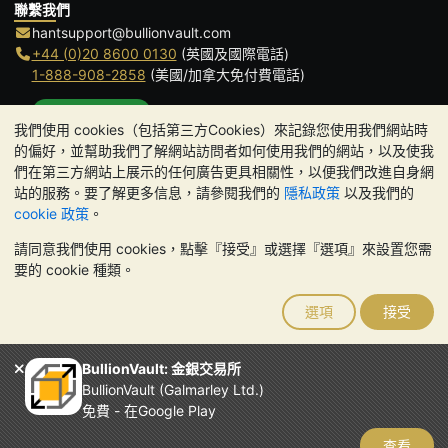
聯繫我們
hantsupport@bullionvault.com
+44 (0)20 8600 0130
(英國及國際電話)
1-888-908-2858
(美國/加拿大免付費電話)
點擊通話
我們使用 cookies（包括第三方Cookies）來記錄您使用我們網站時
辦公時間:
的偏好，並幫助我們了解網站訪問者如何使用我們的網站，以及使我
9am to 8:30pm (英國時間), 周一至周五
們在第三方網站上展示的任何廣告更具相關性，以便我們改進自身網
Galmarley Ltd T/A BullionVault
站的服務。要了解更多信息，請參閱我們的
隱私政策
以及我們的
3 Shortlands (7th Floor)
cookie 政策
。
Hammersmith
請同意我們使用 cookies，點擊『接受』或選擇『選項』來設置您需
London
要的 cookie 種類。
W6 8DA
United Kingdom
選項
接受
請注意:
貴金屬的價值可能下跌也可能上漲。歷史趨勢不能保證未來
的價格走勢。BullionVault 網站及其任何通訊中的任何內容均不構成
投資建議。您應該考慮尋求專業建議，以確定投資並持有金條是否適
BullionVault: 金銀交易所
合您。
BullionVault (Galmarley Ltd.)
Galmarley Ltd，以 BullionVault 名義進行交易，在英格蘭和威爾斯
免費 - 在Google Play
註冊，註冊號碼：4943684
BullionVault Ltd © 2026
查看