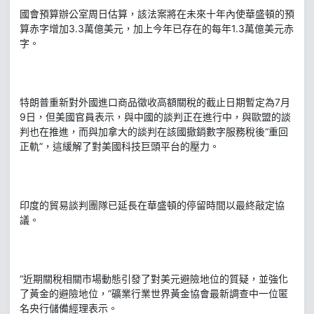
國會預算辦公室周日估算，該法案將在未來十年內使華盛頓的預
算赤字增加3.3萬億美元，加上今年已存在的每年1.3萬億美元赤
字。
特朗普重新對外國進口商品徵收高額關稅的截止日期暫定為7月
9日，但美國官員表示，與中國的談判正在進行中，與歐盟的談
判也在推進，而與加拿大的談判在該國撤銷數字服務稅後“重回
正軌”，這緩解了對美國科技巨頭平台的壓力。
印度的貿易談判團隊已延長在華盛頓的停留時間以最終敲定協
議。
“近期關稅相關市場動態引發了對美元避險地位的質疑，並強化
了黃金的避險地位，”礦業行業世界黃金協會最新調查中一位匿
名央行儲備經理表示。