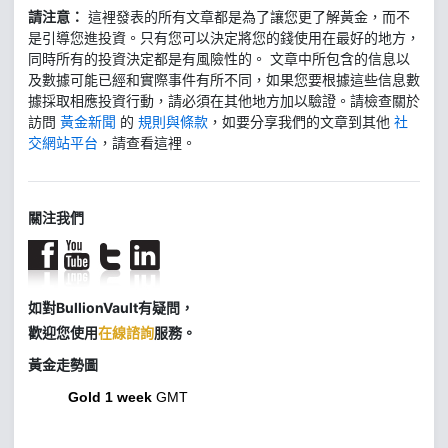
請注意：
這裡發表的所有文章都是為了讓您更了解黃金，而不
是引導您進投資。只有您可以決定將您的錢使用在最好的地方，
同時所有的投資決定都是有風險性的。 文章中所包含的信息以
及數據可能已經和實際事件有所不同，如果您要根據這些信息數
據採取相應投資行動，請必須在其他地方加以驗證。請檢查關於
訪問
黃金新聞
的
規則與條款
，如要分享我們的文章到其他
社
交網站平台
，請查看這裡。
關注我們
如對BullionVault有疑問，
歡迎您使用
在線諮詢
服務。
黃金走勢圖
Gold 1 week
GMT