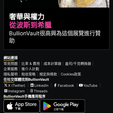
奢華與權力
從波斯到希臘
BullionVault很高興為這個展覽進行贊
助
網站連接
常見問題
比率 & 費用
成本計算器
盎司/千克轉換器
企業服務
推介人計劃
隱私聲明
稅收策略
規定與條款
Cookies政策
在社交媒體找到BullionVault
X (Twitter)
LinkedIn
Facebook
YouTube
Instagram
Threads
BullionVault手機應用程序