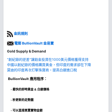
金訊規則
電郵 BullionVault 金易寶
Gold Supply & Demand
"創紀錄的逆差"讓鉑金投資在1000美元價格獲得支持
中國以創紀錄的價格購買黃金，但印度的需求卻在下降
莫迪的印度再次打擊珠寶商，提高白銀進口稅
BullionVault
應用程序：
-
最快的即時黃金 & 白銀價格
- 秒更新的走勢圖
- 可以直接買賣實物金銀