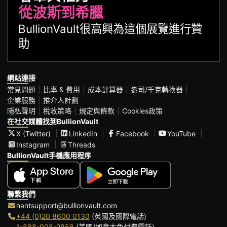
從波斯到希臘
BullionVault很高興為這個展覽進行贊
助
網站連接
常見問題
比率 & 費用
成本計算器
盎司/千克轉換器
企業服務
推介人計劃
隱私聲明
稅收策略
規定與條款
Cookies政策
在社交媒體找到BullionVault
X (Twitter)
LinkedIn
Facebook
YouTube
Instagram
Threads
BullionVault手機應用程序
聯繫我們
hantsupport@bullionvault.com
+44 (0)20 8600 0130
(英國及國際電話)
1-888-908-2858
(美國/加拿大免付費電話)