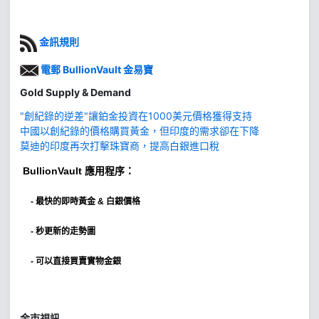
金訊規則
電郵 BullionVault 金易寶
Gold Supply & Demand
"創紀錄的逆差"讓鉑金投資在1000美元價格獲得支持
中國以創紀錄的價格購買黃金，但印度的需求卻在下降
莫迪的印度再次打擊珠寶商，提高白銀進口稅
BullionVault
應用程序：
-
最快的即時黃金 & 白銀價格
- 秒更新的走勢圖
- 可以直接買賣實物金銀
金市視訊