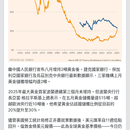
繼中國人民銀行宣布八月增持2噸黃金後，捷克國家銀行、保加
利亞國家銀行及烏茲別克中央銀行最新數據顯示，三家機構上月
黃金儲備增幅均達2噸。
2025年最大黃金買家波蘭連續第三個月未增持。但波蘭央行行
長亞當·格拉平斯基上週表示，在五月黃金儲備量達515噸、超
越歐洲央行近10噸後，他希望黃金佔該國儲備比例從目前的
20%提升至30%。
儘管美國勞工統計局修正非農就業數據後，美元匯率自11週低點
回升，倫敦金條美元報價——此為全球黃金基準價格——今日仍