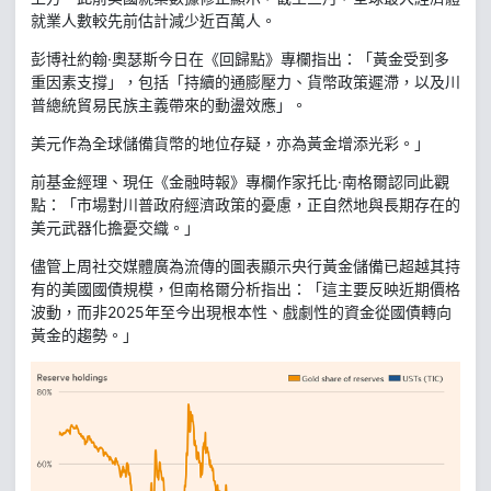
就業人數較先前估計減少近百萬人。
彭博社約翰·奧瑟斯今日在《回歸點》專欄指出：「黃金受到多
重因素支撐」，包括「持續的通膨壓力、貨幣政策遲滯，以及川
普總統貿易民族主義帶來的動盪效應」。
美元作為全球儲備貨幣的地位存疑，亦為黃金增添光彩。」
前基金經理、現任《金融時報》專欄作家托比·南格爾認同此觀
點：「市場對川普政府經濟政策的憂慮，正自然地與長期存在的
美元武器化擔憂交織。」
儘管上周社交媒體廣為流傳的圖表顯示央行黃金儲備已超越其持
有的美國國債規模，但南格爾分析指出：「這主要反映近期價格
波動，而非2025年至今出現根本性、戲劇性的資金從國債轉向
黃金的趨勢。」