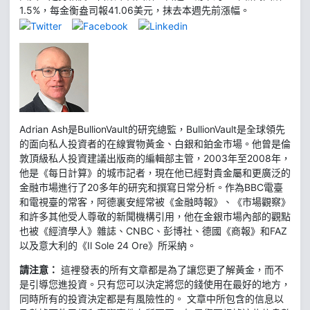
1.5%，每金衡盎司報41.06美元，抹去本週先前漲幅。
Adrian Ash是BullionVault的研究總監，BullionVault是全球領先
的面向私人投資者的在線實物黃金、白銀和鉑金市場。他曾是倫
敦頂級私人投資建議出版商的編輯部主管，2003年至2008年，
他是《每日計算》的城市記者，現在他已經對貴金屬和更廣泛的
金融市場進行了20多年的研究和撰寫日常分析。作為BBC電臺
和電視臺的常客，阿德裏安經常被《金融時報》、《市場觀察》
和許多其他受人尊敬的新聞機構引用，他在金銀市場內部的觀點
也被《經濟學人》雜誌、CNBC、彭博社、德國《商報》和FAZ
以及意大利的《Il Sole 24 Ore》所采納。
請注意：
這裡發表的所有文章都是為了讓您更了解黃金，而不
是引導您進投資。只有您可以決定將您的錢使用在最好的地方，
同時所有的投資決定都是有風險性的。 文章中所包含的信息以