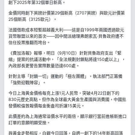
創下2025年第32個單日新高。
金價同時創下英鎊計價第29個新高（2707英鎊）與歐元計價第
25個新高（3125歐元）。
法國借款成本短暫超越義大利——這是自1999年兩國透過歐元
貨幣聯盟以來的首次——因中間派總理弗朗索瓦·貝魯政府遭不
信任投票推翻而垮台。
《費加洛報》報導，明日（9月10日）針對貝魯政府支出「緊
縮」提案的抗議活動中，「全法規劃封鎖點將達150處以上」，
內政部長更警告實際數量恐達600處。
針對主導「封鎖一切」運動的「極左團體」，執法部門正籌備
「強勢迎戰陣容」。
今日上海黃金價格每克上漲1元人民幣，突破4月22日創下的
830元歷史高點。但作為全球最大黃金生產國與消費國，中國批
發價較倫敦報價每金衡盎司折讓15美元。
此價差約為上海通常溢價水平的兩倍，顯示銀行當前進帳新進口
訂單的意願明顯受挫。
與黃金走勢相反，白銀今日回落，自週一創下的14年新高回落